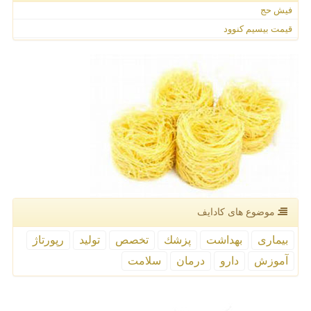
فیش حج
قیمت بیسیم کنوود
موضوع های كادایف
بیماری
بهداشت
پزشك
تخصص
تولید
رپورتاژ
آموزش
دارو
درمان
سلامت