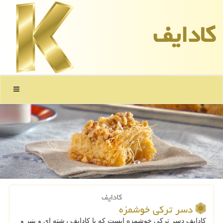
كادایف
منو
کادایف
دسر ترکی خوشمزه
كادایف دسر تركی خوشمزه ایست كه با كادایف رشته ای و پنیر و