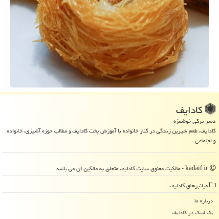
كادایف
دسر ترکی خوشمزه
کادایف، طعم شیرین زندگی در کنار خانواده با آموزش پخت کادایف و مطالب حوزه آشپزی، خانواده
و اجتماعی
kadaif.ir - مالکیت معنوی سایت كادایف متعلق به مالکین آن می باشد
میانبرهای كادایف
درباره ما
بک لینک در كادایف