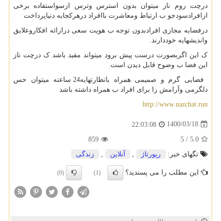
درچت روم ناز میتوان بدون استرس وترس ازسواستفاده برخی
ازافرادسودجو ب ارتباط ومعاشرت باافراد درهرکجایه دنیاپرداخت
درفضایه مجازی افرادبدون توجه ب هویت سعی درارائه افکاروعلایق
واندیشهایه خوددارند.
ک این اگربصورت درست پیش برود میتواند مفید باشد ک درچت ناز
این فضا ب وضوح قابل دیدن است.
فضایی گرم و صمیمی همراه بانظارتهایه24 ساعته میتوان حس
دلگرمی وآرامش را برای افراد ب همراه داشته باشد
http://www.nazchat.run
1400/03/18
22:03:08
859
5
/
5.0
تگهای خبر:
رپورتاژ
,
آنلاین
,
زندگی
این مطلب را می پسندید؟
(0)
(1)