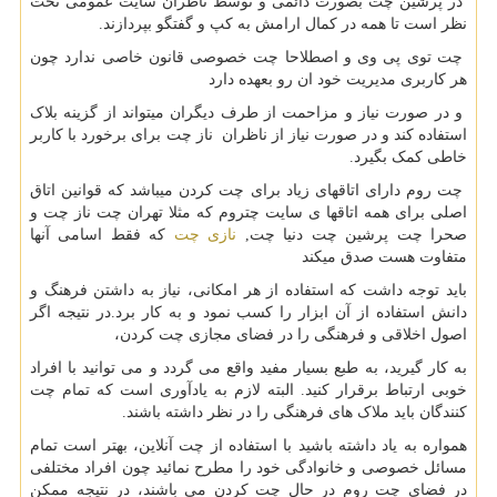
در پرشین چت بصورت دائمی و توسط ناظران سایت عمومی تحت
نظر است تا همه در کمال ارامش به کپ و گفتگو بپردازند.
چت توی پی وی و اصطلاحا چت خصوصی قانون خاصی ندارد چون
هر کاربری مدیریت خود ان رو بعهده دارد
و در صورت نیاز و مزاحمت از طرف دیگران میتواند از گزینه بلاک
استفاده کند و در صورت نیاز از ناظران ناز چت برای برخورد با کاربر
خاطی کمک بگیرد.
چت روم دارای اتاقهای زیاد برای چت کردن میباشد که قوانین اتاق
اصلی برای همه اتاقها ی سایت چتروم که مثلا تهران چت ناز چت و
صحرا چت پرشین چت دنیا چت
,
نازی چت
که فقط اسامی آنها
متفاوت هست صدق میکند
باید توجه داشت که استفاده از هر امکانی، نیاز به داشتن فرهنگ و
دانش استفاده از آن ابزار را کسب نمود و به کار برد.در نتیجه اگر
اصول اخلاقی و فرهنگی را در فضای مجازی چت کردن،
به کار گیرید، به طبع بسیار مفید واقع می گردد و می توانید با افراد
خوبی ارتباط برقرار کنید. البته لازم به یادآوری است که تمام چت
کنندگان باید ملاک های فرهنگی را در نظر داشته باشند.
همواره به یاد داشته باشید با استفاده از چت آنلاین، بهتر است تمام
مسائل خصوصی و خانوادگی خود را مطرح نمائید چون افراد مختلفی
در فضای چت روم در حال چت کردن می باشند، در نتیجه ممکن