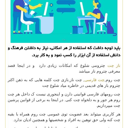
باید توجه داشت كه استفاده از هر امكانی، نیاز به داشتن فرهنگ و
دانش استفاده از آن ابزار را كسب نمود و به كار برد.
ناز چت
چترومی شلوغ که امکانات زیادی دارد و در اینجا قضد
معرفی چتروم ناز میباشد
چت روم
,
چت فارسی
,
چت ناز
,
نازی چت کلمه هایی که به ذهن اکثر
چتروم باز های قدیمی در خاطره میاد شلوغ چت
چت رومهای فارسی قوانینی دارن و اینجوری نیست ک داخل هر چت
روم هر جور و به دلخواه چت کنی. در اینجا به برخی از قوانین پرشین
چت میپردازیم.
هر کاربری میتواند بعد عضویت توی عمومی چت روم همراه با بقیه
چت کنه ولی حق توهین به افراد و شخصیتها و همچنین ادیان ندارد.