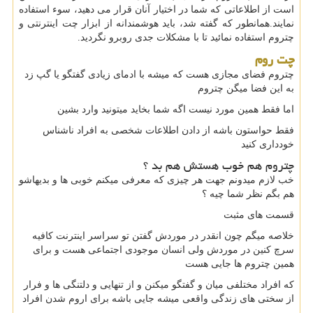
است از اطلاعاتی که شما در اختیار آنان قرار می دهید، سوء استفاده
نمایند.همانطور که گفته شد، باید هوشمندانه از ابزار چت اینترنتی و
چتروم استفاده نمائید تا با مشکلات جدی روبرو نگردید.
چت روم
چتروم
فضای مجازی هست که میشه با ادمای زیادی گفتگو یا گپ زد
به این فضا میگن چتروم
اما فقط همین مورد نیست اگه شما بخاید میتونید وارد بشین
فقط حواستون باشه از دادن اطلاعات شخصی به افراد ناشناس
خودداری کنید
چتروم هم خوب هستش هم بد ؟
خب لازم میدونم جهت هر چیزی که معرفی میکنم خوبی ها و بدیهاشو
هم بگم نظر شما چیه ؟
قسمت های مثبت
خلاصه میگم چون انقدر در موردش گفتن تو سراسر اینترنت کافیه
سرچ کنین در موردش ولی انسان موجودی اجتماعی هست و برای
همین چتروم ها جایی هست
که افراد مختلفی میان و گفتگو میکنن و از تنهایی و دلتنگی ها و فرار
از سختی های زندگی واقعی میشه جایی باشه برای اروم شدن افراد