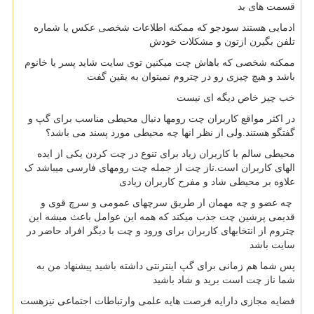
قسمت های بد
ادمایی هستند سودجو که ممکنه اطلاعات شخصی عکس یا شماره
تلفن بگیرن ازتون و مشکلات خودش
ممکنه شخصی که باهاش چت میکنین توی سایت شاید پسر یا خانوم
باشد و هیچ چیزی رو در چتروم نمیتوان به یقین گفت
خب چیز خاص دیگه ای نیست
در اکثر مواقع کاربران چت رومها دنبال محیطی مناسب برای گپ و
گفتگو هستند.ولی از نظر انها چه محیطی مورد پسند می باشد؟
محیطی سالم با کاربران زیاد برای تنوع در چت کردن یکی از ایده
الهای کاربران است.ناز چت از جمله چت رومهای فارسی میباشد ک
علاوه بر محیطی شاد و مفرح کاربران زیادی
چه عضو و چه مهمان از طریق سرچهای عمومی و سرچ قوی و
قدیمی پرشین چت جذب میکند که همه این عوامل باعث میشه این
چتروم از انتخابهای کاربران برای ورود و چت با دیگر افراد حاضر در
سایت باشد
پس شما هم زمانی برای گپ اینترنتی داشته باشید پیشنهاد من به
شما ناز چت است برید و شاد باشید
فضایه مجازی دارایه فرصت هایه علمی وارتباطات اجتماعی نیزهست