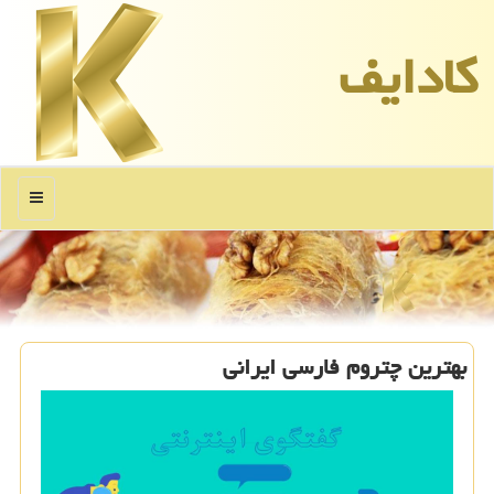
كادایف
منو
بهترین چتروم فارسی ایرانی