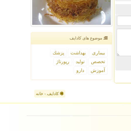
موضوع های كادایف
بیماری
بهداشت
پزشك
تخصص
تولید
رپورتاژ
آموزش
دارو
کادایف - خانه