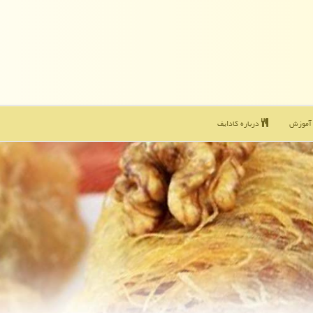
موزش
درباره كادایف