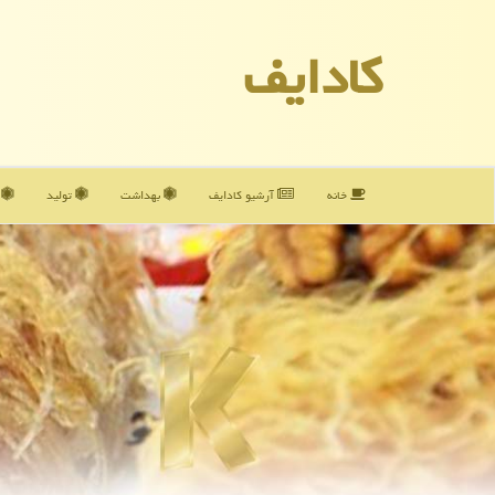
كادایف
خانه
آرشیو كادایف
بهداشت
تولید
آ