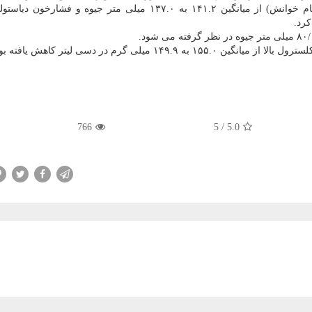
محققان دریافتند فشارخون سیستولیک (عدد بالایی به هنگام خوانش) از میانگین ۱۴۱.۲ به ۱۳۷.۰ میلی متر جیوه و
766
5
/
5.0