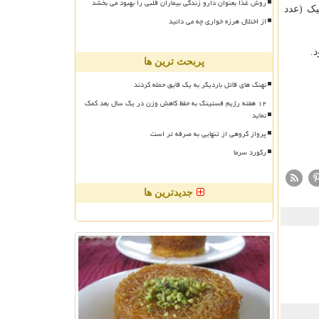
روش غذا بعنوان دارو زندگی بیماران قلبی را بهبود می بخشد
 فشارخون دیاستولیک (عدد
از اختلال هرزه خواری چه می دانید
پربحث ترین ها
نهنگ های قاتل باردیگر به یک قایق حمله کردند
۱۲ هفته رژیم فستینگ به حفظ کاهش وزن در یک سال بعد کمک
نماید
پرواز گروهی از تنهایی به صرفه تر است
رکورد سرما
جدیدترین ها