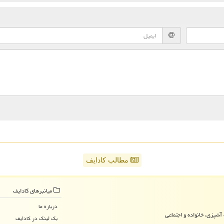
مطالب کادایف
میانبرهای كادایف
درباره ما
آشپزی، خانواده و اجتماعی
بک لینک در كادایف