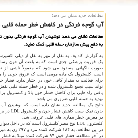
مطالعات جدید نشان می دهد؛
آب گوجه فرنگی در كاهش خطر حمله قلبی 
مطالعات نشان می دهد نوشیدن آب گوجه فرنگی بدون نم
به دفع پیش سازهای حمله قلبی کمک نماید.
به گزارش کادایف به نقل از مهر به نقل از دیلی اکسپر
یک فوریت پزشکی جدی است که به باعث آن خون رسانی
صورت ناگهانی مسدود می شود که معمولاً ناشی از ت
است. کلسترول یک ماده مومی است که عروق خونی را می
برای فعالیت به مقدار کافی خون در اختیار ندارد. فشار خو
تواند سبب تجمع کلسترول شده و در خطر حمله قلبی نقش 
یافتن راه هایی برای کاهش فشار خون بالا و کلسترول برا
تهدید به حمله قلبی ضروری می باشد.
نتایج یک مطالعه جدید نشان داده است که نوشیدن آب
بدون نمک سبب کاهش 
در معرض خطر بیماری های قلبی عروقی شد.
کلسترول LDL نوع مضر کلسترول است که در داخل دیواره عروق خونی جمع می شود.
در این مطالعه، به ۱۸۴ شرکت کننده مرد و ۲۹۷ زن به میزان دلخواه آب گوجه فرنگی بدون نمک در طول یک سال داده شد.
در آخر مطالعه، فشار خون ۹۴ شرکت کننده مبتلا به فشار خون بالا یا فشار خون