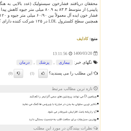
پایینی) از متوسط ۸۳.۳ به ۸۰.۹ میلی متر جیوه کاهش پیدا کرد.
فشار خون ایده آل معمولاً بین ۶۰/۹۰ میلی متر جیوه و ۸۰/۱۲۰ میلی متر جیوه در نظر گرفته می شود.
همچنین سطح کلسترول LDL در ۱۲۵ شرکت کننده دارای کلسترول بالا از میانگین ۱۵۵.۰ به ۱۴۹.۹ میلی گرم در دسی لیتر کاهش یافته بود.
منبع:
كادایف
1400/03/20
13:11:56
تگهای خبر:
بیماری
,
پزشك
,
درمان
این مطلب را می پسندید؟
(0)
(1)
تازه ترین مطالب مرتبط
ویتامین D می تواند پروتئین های سمی آلزایمر را کم کند
ذخایر چربی سلولی به بدن در مبارزه با ویروس ها کمک می نماید
آیا رازیانه باعث افزایش شیرمادر می شود
بهترین سبزیجات برای سلامت قلب به جنسیت بستگی دارد
نظرات بینندگان در مورد این مطلب