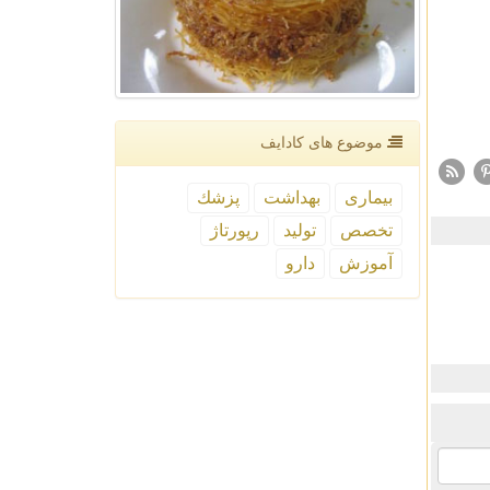
موضوع های كادایف
بیماری
بهداشت
پزشك
تخصص
تولید
رپورتاژ
آموزش
دارو