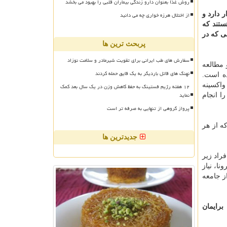
روش غذا بعنوان دارو زندگی بیماران قلبی را بهبود می بخشد
از اختلال هرزه خواری چه می دانید
 دارد و
ستند که
ی که در
پربحث ترین ها
سفارش های طب ایرانی برای تقویت شیرمادر و سلامت نوزاد
 مطالعه
نهنگ های قاتل باردیگر به یک قایق حمله کردند
ده است.
 بعنوان مثال در فاز سوم مطالعه بالینی ۲۰ هزار نفر واکسینه
۱۲ هفته رژیم فستینگ به حفظ کاهش وزن در یک سال بعد کمک
نماید
ا انجام
پرواز گروهی از تنهایی به صرفه تر است
 بعد مشخص شد که از هر
جدیدترین ها
راد زیر
ل کرونا، نیاز
ز جامعه
برایمان