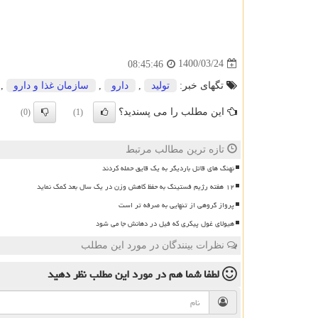
1400/03/24
08:45:46
تگهای خبر:
تولید
,
دارو
,
سازمان غذا و دارو
,
این مطلب را می پسندید؟
(0)
(1)
تازه ترین مطالب مرتبط
نهنگ های قاتل باردیگر به یک قایق حمله کردند
۱۲ هفته رژیم فستینگ به حفظ کاهش وزن در یک سال بعد کمک نماید
پرواز گروهی از تنهایی به صرفه تر است
هیولای غول پیکری که فیل در دهانش جا می شود
نظرات بینندگان در مورد این مطلب
لطفا شما هم
در مورد این مطلب
نظر دهید