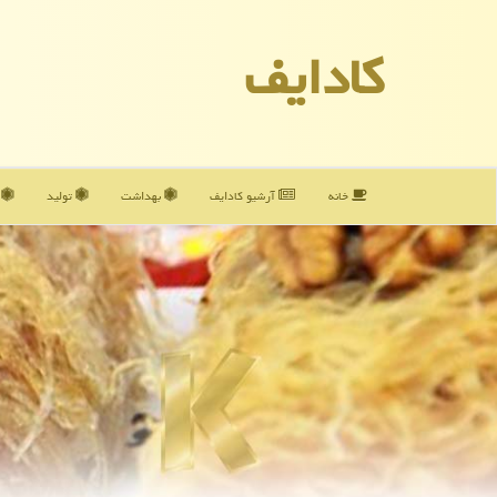
كادایف
خانه
آرشیو كادایف
بهداشت
تولید
آ