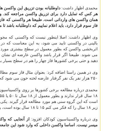
محمدی اظهار داشت:
داوطلبانه بودن تزریق این واکسن ها
هر کس که تمایل دارد برای تزریق واکسن مراجعه کند. و
همان واکسن های وارداتی است. طبیعتا هر واکسنی که فاز 
فاز سوم قرار دارد، باید اعلام نماییم که داوطلبانه باشد تا
وی اظهار داشت: اصلا اینطور نیست که واکسنی که مجوز
بالینی در واکسنی تایید می شود، به این معناست که در
می شوند. طبیعتا اگر قرار باشد واکسن عارضه ای نشان دهد
دهید و حتی برخی کشورها فاز چهار را هم در سطح بسیار ب
۲۵۰ هزار نفر یک نفر گرفتار عارضه لخته خون می شود که البته ظاهرا تولیدکنندگان این واکسن، بوسیله تغییر ساختار آنرا اصلاح کردند.
محمدی درباره مطالعه برخی کشورها بر روی واکسیناسیون 
است که این گروه سنی هم مورد مطالعه قرار گیرند. یکی د
زیر ۱۸ سال را که فکر می کنم ۱۵ تا ۱۸ سال بوده است، وارد مطالعه کرده اند.
وی درباره واکسیناسیون کودکان افزود:
از آنجایی که واک
میسر نیست. اساسا واکسن داخلی که وارد شود این جامعه 