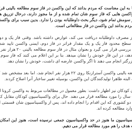
 به این معناست که مردم بدانند که این واکسن در فاز سوم مطالعه بالینی قرار
اکسن هایی که فاز سوم شان تمام شده و از ما مجوز دارند، درحال تزریق ه
سومش تمام شود، دیگر بحث داوطلبانه بودن را ندارد. بدین سبب برای واکسن
 مردم بدانند این واکسن در فاز مطالعاتی است.
 مصرف داوطلبانه دریافت می کند، عوارض داشته باشد. وقتی فاز یک و دو
 سطح محدود فاز یک و یک مقدار فراتر در فاز دوم، ایمنی واکسن تایید ش
اثربخشی واکسن که بطور معمول در سطح بیشتری مورد بررسی قرار می گیرد و
، در این فاز خودش را نشان میدهد. بنا بر این اعلام می کنند که فاز سوم ر
زرگتر انجام می دهند تا اگر واکسن عارضه ای داشت، خودش را نشان دهد.
وی در همین راستا اضافه کرد: بعنوان مثال فاز سوم مطالعه بالینی واکسن آسترازنکا روی ۲۲ هزار نفر انجام شد، اما
کودکان نیز اظهار داشت: بطور معمول در مطالعات مربوط به واکسن کرونا اف
۱۸ سال قرار ندارند و بطور معمول از ۱۸ سال تا ۵۰ یا ۵۵ سال را مورد مطالعه قرار می دهند. حال برای واکسیناسیون کودکان مقاب
و کشوری که این اقدام را انجام داده اند، پس از واکسیناسیون شان قسمتی ا
سیناسیون ما هنوز در حد واکسیناسیون جمعی نرسیده است، هنوز این امکان 
هدف را هم مورد مطالعه قرار می دهیم.