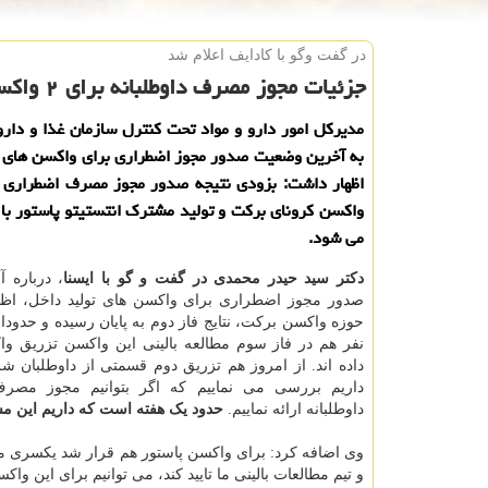
در گفت وگو با كادایف اعلام شد
جزئیات مجوز مصرف داوطلبانه برای ۲ واكسن ایرانی كرونا
مدیرکل امور دارو و مواد تحت کنترل سازمان غذا و دار
به آخرین وضعیت صدور مجوز اضطراری برای واکسن های ت
اظهار داشت: بزودی نتیجه صدور مجوز مصرف اضطراری دا
واکسن کرونای برکت و تولید مشترک انتستیتو پاستور ب
می شود.
دکتر سید حیدر محمدی در گفت و گو با ایسنا
، درباره 
صدور مجوز اضطراری برای واکسن های تولید داخل، اظه
نفر هم در فاز سوم مطالعه بالینی این واکسن تزریق وا
داده اند. از امروز هم تزریق دوم قسمتی از داوطلبان 
داریم بررسی می نماییم که اگر بتوانیم مجوز مصر
داوطلبانه ارائه نماییم.
حدود یک هفته است که داریم این م
وی اضافه کرد: برای واکسن پاستور هم قرار شد یکسری مدارک
و تیم مطالعات بالینی ما تایید کند، می توانیم برای این واک