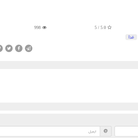
998
5
/
5.0
غذا