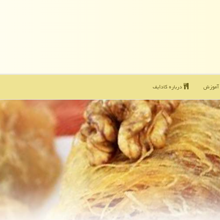
موزش
درباره كادایف