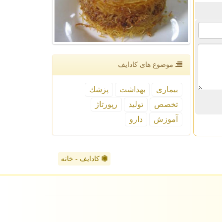
موضوع های كادایف
بیماری
بهداشت
پزشك
تخصص
تولید
رپورتاژ
آموزش
دارو
کادایف - خانه