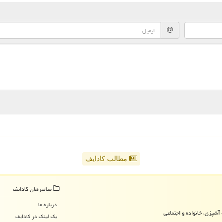
مطالب کادایف
میانبرهای كادایف
درباره ما
آشپزی، خانواده و اجتماعی
بک لینک در كادایف