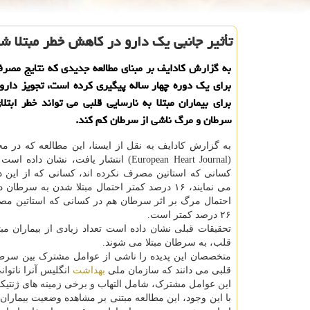
تأثیر جانبی یك دارو در كاهش خطر مبتلا 
به گزارش کادایف بر مبنای مطالعه جدیدی که نتایج مصرف
برای یک دوره چهار ساله پیگیری کرده است، تجویز دارو
برای بیماران مبتلا به نارسایی قلبی می تواند خطر ابتلا
سرطان و مرگ ناشی از سرطان کم کند.
به گزارش کادایف به نقل از ایسنا، این مطالعه که در مج
(European Heart Journal) انتشار یافت، نشان دا
کسانی که استاتین مصرف نکرده اند، کسانی که از این دا
می نمایند، ۱۶ درصد کمتر احتمال مبتلا شدن به سرطان
احتمال مرگ بر اثر سرطان هم در کسانی که استاتین مص
۲۶ درصد کمتر است.
تحقیقات قبلی نشان داده است تعداد زیادی از بیماران مبتل
قلب، به سرطان مبتلا می شوند.
متخصصان این پدیده را ناشی از عوامل مشترک بین سرطا
قلبی می دانند که سازمان ملی
بهداشت
انگلیس آنرا ناتوا
این عوامل مشترک، شامل التهاب و برخی زمینه های ژنتی