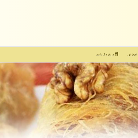
موزش
درباره كادایف