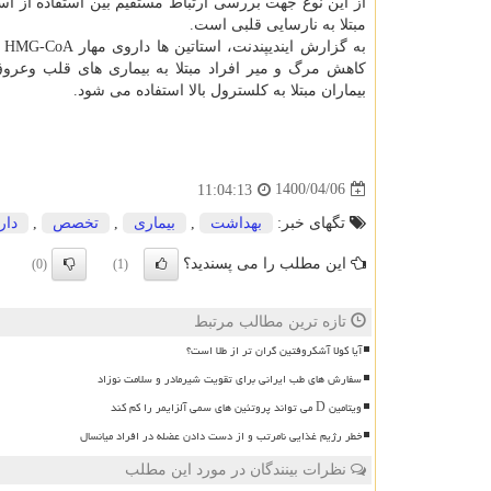
از این نوع جهت بررسی ارتباط مستقیم بین استفاده از ا
مبتلا به نارسایی قلبی است.
ب
کاهش مرگ و میر افراد مبتلا به بیماری های قلب وعروق
بیماران مبتلا به کلسترول بالا استفاده می شود.
1400/04/06
11:04:13
تگهای خبر:
بهداشت
,
بیماری
,
تخصص
,
دار
این مطلب را می پسندید؟
(0)
(1)
تازه ترین مطالب مرتبط
آیا کولا آشکروفتین گران تر از طلا است؟
سفارش های طب ایرانی برای تقویت شیرمادر و سلامت نوزاد
ویتامین D می تواند پروتئین های سمی آلزایمر را کم کند
خطر رژیم غذایی نامرتب و از دست دادن عضله در افراد میانسال
نظرات بینندگان در مورد این مطلب