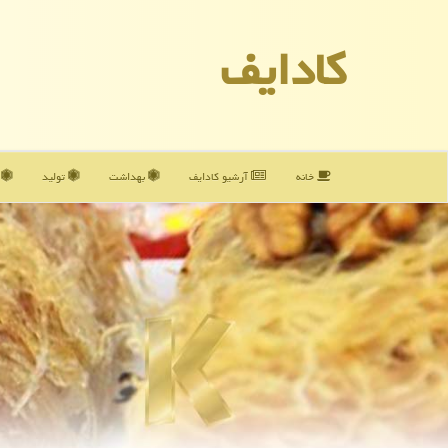
كادایف
خانه
آرشیو كادایف
بهداشت
تولید
آ