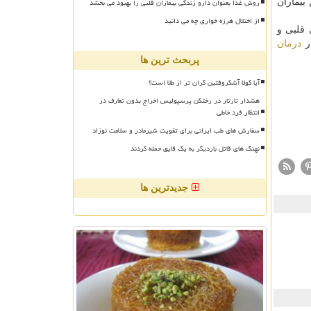
روش غذا بعنوان دارو زندگی بیماران قلبی را بهبود می بخشد
بیماران
از اختلال هرزه خواری چه می دانید
یماری قلبی و
در
درمان
پربحث ترین ها
آیا کولا آشکروفتین گران تر از طلا است؟
هشدار تارتار در رختکن پرسپولیس اخراج بدون تعارف در
انتظار فرد خاطی
سفارش های طب ایرانی برای تقویت شیرمادر و سلامت نوزاد
نهنگ های قاتل باردیگر به یک قایق حمله کردند
جدیدترین ها