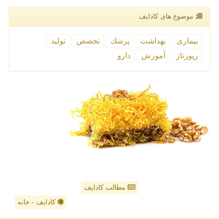
موضوع های كادایف
بیماری
بهداشت
پزشك
تخصص
تولید
رپورتاژ
آموزش
دارو
مطالب کادایف
کادایف - خانه