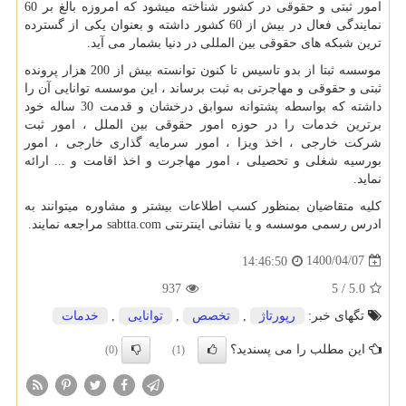
امور ثبتی و حقوقی در کشور شناخته میشود که امروزه بالغ بر 60
نمایندگی فعال در بیش از 60 کشور داشته و بعنوان یکی از گسترده
ترین شبکه های حقوقی بین المللی در دنیا بشمار می آید.
موسسه ثبتا از بدو تاسیس تا کنون توانسته بیش از 200 هزار پرونده
ثبتی و حقوقی و مهاجرتی به ثبت برساند ، این موسسه توانایی آن را
داشته که بواسطه پشتوانه سوابق درخشان و قدمت 30 ساله خود
برترین خدمات را در حوزه امور حقوقی بین الملل ، امور ثبت
شرکت خارجی ، اخذ ویزا ، امور سرمایه گذاری خارجی ، امور
بورسیه شغلی و تحصیلی ، امور مهاجرت و اخذ اقامت و ... ارائه
نماید.
کلیه متقاضیان بمنظور کسب اطلاعات بیشتر و مشاوره میتوانند به
ادرس رسمی موسسه و یا نشانی اینترنتی
sabtta.com
مراجعه نمایند.
1400/04/07
14:46:50
937
5
/
5.0
تگهای خبر:
رپورتاژ
,
تخصص
,
توانایی
,
خدمات
این مطلب را می پسندید؟
(0)
(1)