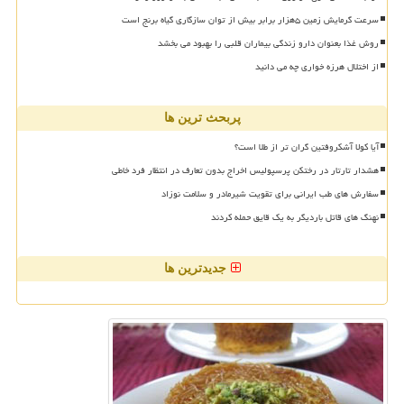
سرعت گرمایش زمین ۵هزار برابر بیش از توان سازگاری گیاه برنج است
روش غذا بعنوان دارو زندگی بیماران قلبی را بهبود می بخشد
از اختلال هرزه خواری چه می دانید
پربحث ترین ها
آیا کولا آشکروفتین گران تر از طلا است؟
هشدار تارتار در رختکن پرسپولیس اخراج بدون تعارف در انتظار فرد خاطی
سفارش های طب ایرانی برای تقویت شیرمادر و سلامت نوزاد
نهنگ های قاتل باردیگر به یک قایق حمله کردند
جدیدترین ها