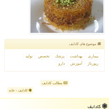
موضوع های كادایف
بیماری
بهداشت
پزشك
تخصص
تولید
رپورتاژ
آموزش
دارو
مطالب کادایف
کادایف - خانه
كادایف