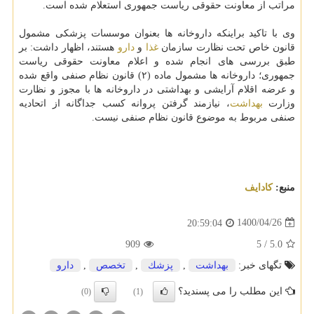
مراتب از معاونت حقوقی ریاست جمهوری استعلام شده است.
وی با تاکید براینکه داروخانه ها بعنوان موسسات پزشکی مشمول
قانون خاص تحت نظارت سازمان
غذا
و
دارو
هستند، اظهار داشت: بر
طبق بررسی های انجام شده و اعلام معاونت حقوقی ریاست
جمهوری؛ داروخانه ها مشمول ماده (۲) قانون نظام صنفی واقع شده
و عرضه اقلام آرایشی و بهداشتی در داروخانه ها با مجوز و نظارت
وزارت
بهداشت
، نیازمند گرفتن پروانه کسب جداگانه از اتحادیه
صنفی مربوط به موضوع قانون نظام صنفی نیست.
منبع:
كادایف
1400/04/26
20:59:04
909
5
/
5.0
تگهای خبر:
بهداشت
,
پزشك
,
تخصص
,
دارو
این مطلب را می پسندید؟
(0)
(1)