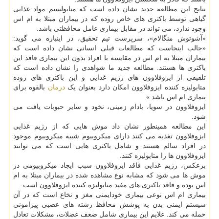
نتایج این مطالعه جدید نشان داده است که متابولیسم مواد غذایی
گیاهی توسط باکتری های خاص روده که در بیماران مبتلا به ام اس
وجود ندارد، می تواند در مقابل بیماری عامل محافظتی باشد.
«آشوتوش منگالام»، سرپرست تیم تحقیق، در اینباره می گوید:
«جالب اینجاست که مطالعات قبلی انسانی نشان داده است که
بیماران مبتلا به ام اس در مقایسه با افراد بدون این بیماری فاقد این
باکتری ها هستند. مطالعه جدید ما شواهدی را نشان داده است که
تلفیقی از ایزوفلاوون های رژیم غذایی و این باکتری های روده
متابولیزه کننده ایزوفلاوون امکان دارد بعنوان یک
درمان
بالقوه برای
بیماری ام اس باشد.»
ایزوفلاوون در سویا، بادام زمینی، نخود و سایر حبوبات یافت می
شود.
این مطالعه همینطور نشان داد موش هایی که از رژیم غذایی
ایزوفلاوون تغذیه می کنند دارای میکروبیوم شبیه میکروبیوم موجود
در افراد سالم هستند و شامل باکتری هایی است که می توانند
ایزوفلاوون ها را متابولیزه کنند.
برعکس، رژیم غذایی فاقد ایزوفلاوون سبب ایجاد میکروبیومی در
موش ها می شود که مشابه نوع مشاهده شده در بیماران مبتلا به ام
اس بوده و فاقد باکتری های مفید متابولیزه کننده ایزوفلاوون است.
بیماری ام اس نوعی بیماری خودایمنی مغز و نخاع است که در آن
سیستم ایمنی بدن به پوشش محافظ رشته های عصبی پیرامونی
حمله می کند. علایم این بیماری شامل ضعف عضلات، مشکلات تعادل