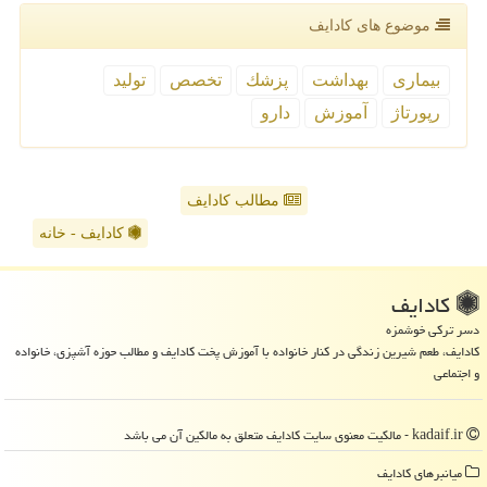
موضوع های كادایف
بیماری
بهداشت
پزشك
تخصص
تولید
رپورتاژ
آموزش
دارو
مطالب کادایف
کادایف - خانه
كادایف
دسر ترکی خوشمزه
کادایف، طعم شیرین زندگی در کنار خانواده با آموزش پخت کادایف و مطالب حوزه آشپزی، خانواده
و اجتماعی
kadaif.ir - مالکیت معنوی سایت كادایف متعلق به مالکین آن می باشد
میانبرهای كادایف