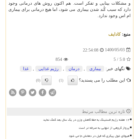
و مشکلات بینایی و تفکر است. هم اکنون روش های درمانی وجود
دارد که سبب کُند شدن بیماری می شود، اما هیچ درمانی برای بیماری
ام اس وجود ندارد.
منبع:
كادایف
1400/05/03
22:54:08
854
5
/
5.0
تگهای خبر:
بیماری
,
درمان
,
رژیم غذایی
,
غذا
این مطلب را می پسندید؟
(0)
(1)
تازه ترین مطالب مرتبط
۱۲ هفته رژیم فستینگ به حفظ کاهش وزن در یک سال بعد کمک نماید
پرواز گروهی از تنهایی به صرفه تر است
هیولای غول پیکری که فیل در دهانش جا می شود