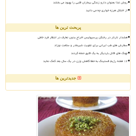
روش غذا بعنوان دارو زندگی بیماران قلبی را بهبود می بخشد
از اختلال هرزه خواری چه می دانید
پربحث ترین ها
هشدار تارتار در رختکن پرسپولیس اخراج بدون تعارف در انتظار فرد خاطی
سفارش های طب ایرانی برای تقویت شیرمادر و سلامت نوزاد
نهنگ های قاتل باردیگر به یک قایق حمله کردند
۱۲ هفته رژیم فستینگ به حفظ کاهش وزن در یک سال بعد کمک نماید
جدیدترین ها