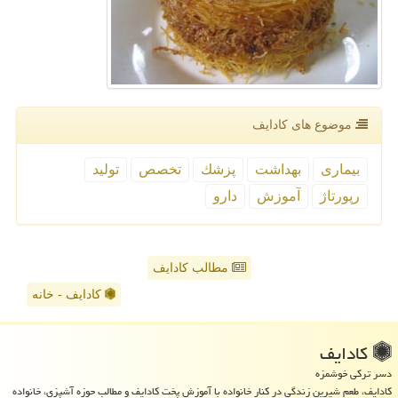
موضوع های كادایف
بیماری
بهداشت
پزشك
تخصص
تولید
رپورتاژ
آموزش
دارو
مطالب کادایف
کادایف - خانه
كادایف
دسر ترکی خوشمزه
کادایف، طعم شیرین زندگی در کنار خانواده با آموزش پخت کادایف و مطالب حوزه آشپزی، خانواده