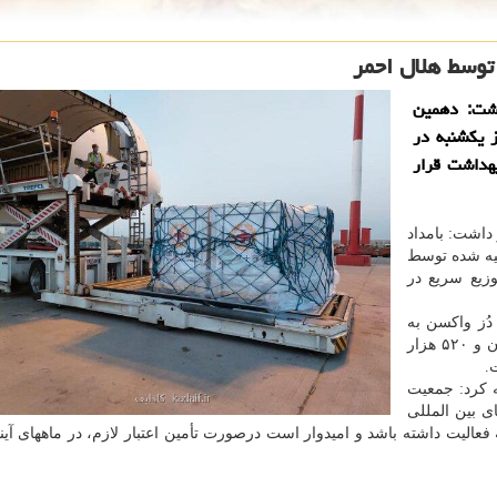
توسط هلال احمر
اشت: دهمین
 یکشنبه در
بهداشت قرار
داشت: بامداد
ه واکسن تهیه شده توسط
زیع سریع در
ین مرحله یک میلیون و ۱۲۰ هزار دُز واکسن به
کشور وارد شد. لازم به یادآوری است که تابحال ۱۱ میلیون و ۵۲۰ هزار
ه کرد: جمعیت
ی بین المللی
الیت داشته باشد و امیدوار است درصورت تأمین اعتبار لازم، در ماههای آینده