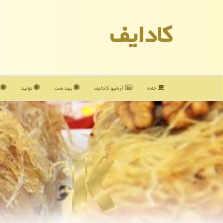
كادایف
خانه
آرشیو كادایف
بهداشت
تولید
آ