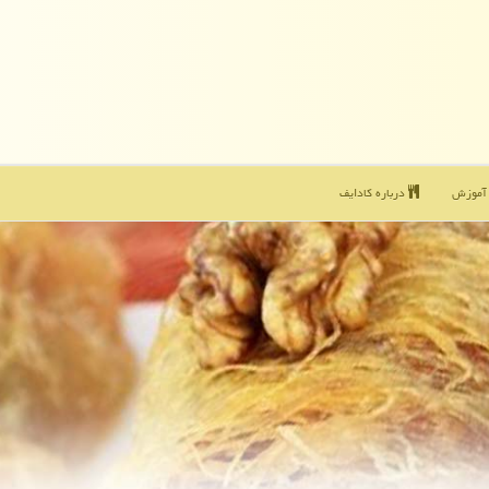
موزش
درباره كادایف