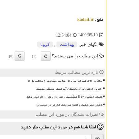
منبع:
kadaif.ir
1400/05/10
12:54:04
تگهای خبر:
بهداشت
,
كرونا
این مطلب را می پسندید؟
(0)
(1)
تازه ترین مطالب مرتبط
سفارش های طب ایرانی برای تقویت شیرمادر و سلامت نوزاد
زائرین اربعین برای نوشیدن آب منتظر تشنگی نباشند
کمبود ویتامین B۱۲ ممکنست روند زوال مغز را افزایش دهد
کاهش خطر دیابت با انجام تمرینات قدرتی در میانسالی
نظرات بینندگان در مورد این مطلب
لطفا شما هم
در مورد این مطلب
نظر دهید