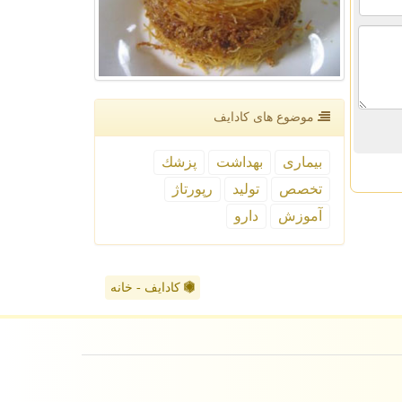
موضوع های كادایف
بیماری
بهداشت
پزشك
تخصص
تولید
رپورتاژ
آموزش
دارو
کادایف - خانه