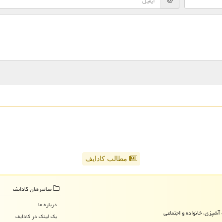
مطالب کادایف
میانبرهای كادایف
درباره ما
آشپزی، خانواده و اجتماعی
بک لینک در كادایف