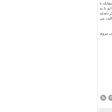
ابله با
م تا به
ر دغدغه
 باشند. در این راستا قرارگاه فوق بصورت ۲۴ ساعته فعالیت می
مین طور در ۶ محور ورودی به استان نیروی