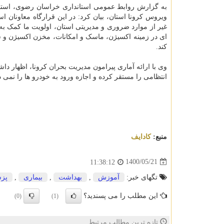
به گزارش روابط عمومی استانداری خراسان رضوی، استاند
ویروس کرونا استان، بیان کرد: در این قرارگاه معاونان است
غیر از موارد ضروری و مدیریتی استان، اولویت ما کمک به 
کند.
انتظامی را مستقر کرده و اجازه ورود به خودرو ها را نمی د
منبع:
كادایف
1400/05/21
11:38:12
تگهای خبر:
آموزش
,
بهداشت
,
بیماری
,
پز
این مطلب را می پسندید؟
(0)
(1)
تازه ترین مطالب مرتبط