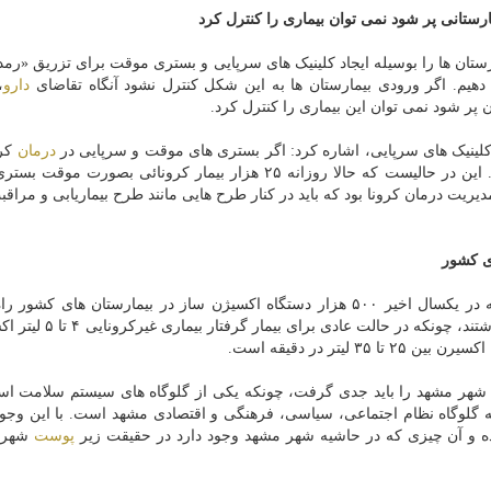
رستانی پر شود نمی توان بیماری را کنترل کرد
ستان ها را بوسیله ایجاد کلینیک های سرپایی و بستری موقت برای تزریق «رمد
یم. اگر ورودی بیمارستان ها به این شکل کنترل نشود آنگاه تقاضای
دارو
،
 پر شود نمی توان این بیماری را کنترل کرد.
 کلینیک های سرپایی، اشاره کرد: اگر بستری های موقت و سرپایی در
درمان
کرو
کشور با کمبود ۲۰۰ هزار تخت بیمارستانی مواجه می شد. این در حالیست که حالا روزانه ۲۵ هزار بیمار کرونائی بص
یریت درمان کرونا بود که باید در کنار طرح هایی مانند طرح بیماریابی و مراقب
پزشکی با اشاره به اینکه در یکسال اخیر ۵۰۰ هزار دستگاه اکسیژن ساز در بیمارستان های کشو
گردید، اشاره کرد: بیش تر بیمارستان ها مشکل اکسیژن داشتند، چونک
یتر در دقیقه است.
ه شهر مشهد را باید جدی گرفت، چونکه یکی از گلوگاه های سیستم سلامت اس
 گلوگاه نظام اجتماعی، سیاسی، فرهنگی و اقتصادی مشهد است. با این وجو
پوست
شهر ب