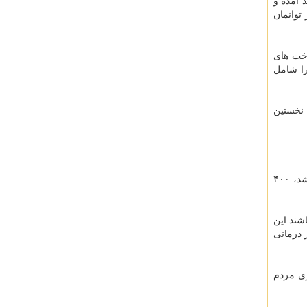
 آمده و
توانمان
اخت های
را شامل
 نخستین
استاندار خراسان رضوی با اشاره به اینکه جای نگرانی برای تخت بیمارستانی وجود ندارد، اظهار داشت: با تصمیمات خوبی که گرفته شد، ۴۰۰
اشند این
 درمانی
زی مردم