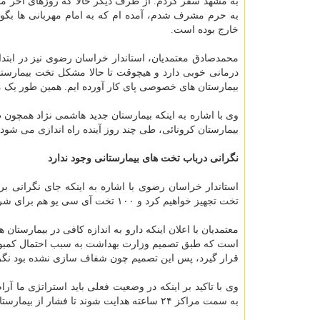
به مشهد سفر کردم. از طرف دیگر حالا که روزهای آخر مس
به حرم مشرف شدم، آمده ام که به امام مهربانی ها بگویم 
خارج بوده است.
محمدصادق معتمدیان، استاندار خراسان رضوی نیز در اب
درمانی خوبی دارد و هیچوقت تا حالا مشکل تخت بیمارستا
بیمارستان های خصوصی پای کار آورده ‎ایم. همین طور یک مرحله ۱۰۰ تخت و مرحله دیگر ۶۵۰ تخت اضافه کردیم.
وی با اشاره به اینکه بیمارستان جدید هاشمی نژاد همچون
بیمارستان کرونائی، طی چند روز آینده راه اندازی می شود 
نگرانی درباب تخت های بیمارستانی وجود ندارد
تخت تجهیز خواهیم کرد و ۱۰۰ تخت آی سی یو هم برای شرایط ویژه در نظر خواهیم گرفت.
معتمدیان با اعلان اینکه دارو به اندازه کافی در بیمارستا
است که طبق تصمیم وزارت بهداشت به سبب احتمال کمبود دا
قرار گیرد، پس این تصمیم چون شفاف سازی نشده بود نگران
وی با تاکید بر اینکه در وضعیت فعلی باید استراتژی ما آر
به سمت مراکز ۲۴ ساعته هدایت شوند تا فشار از بیمارستان ها کاهش پیدا کند و به شرایط عادی برگردیم.