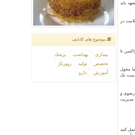
هد باید
ین سلامت در
موضوع های كادایف
ی واکسیناسیون در استان، اظهار داشت: ۱۲۰ میلیون واکسن تا
بیماری
بهداشت
پزشك
تخصص
تولید
رپورتاژ
ای ما محول
آموزش
دارو
 دست تک
 رضوی و
 مدیریت
مل کنید