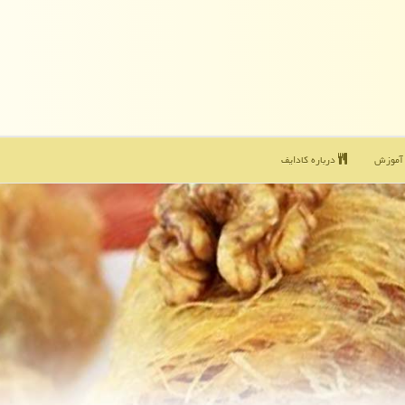
موزش
درباره كادایف