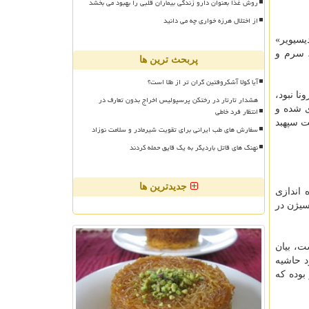
روش غذا بعنوان دارو زندگی بیماران قلبی را بهبود می بخشد
از اختلال هرزه خواری چه می دانید
یسیویر»
 سرم و
پربحث ترین ها
آیا کولا آشکروفتین گران تر از طلا است؟
نا نبود،
هشدار تارتار در رختکن پرسپولیس اخراج بدون تعارف در
ورت موقت بستری شده و
انتظار فرد خاطی
ت سپهبد
سفارش های طب ایرانی برای تقویت شیرمادر و سلامت نوزاد
نهنگ های قاتل باردیگر به یک قایق حمله کردند
جدیدترین ها
ر راه اندازی
ه در حالت عادی برای بیمار گرفتار بیماری غیرکرونایی ۴ تا ۵ لیتر اکسیژن در
ت، بیان
د حاشیه
وده که