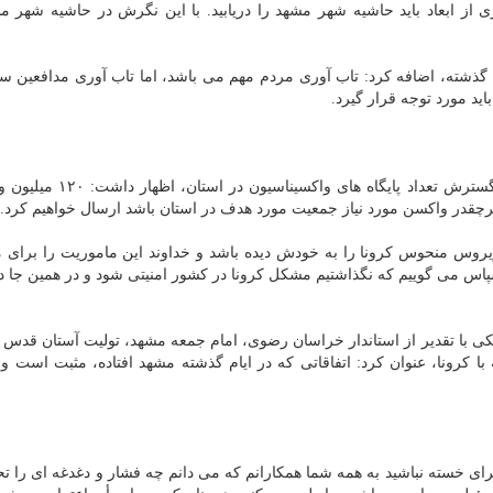
از ابعاد باید حاشیه شهر مشهد را دریابید. با این نگرش در حاشیه شهر مش
قدردانی در کوشش های مدافعان سلامت در ۱۸ ماه گذشته، اضافه کرد: تاب آوری مردم مهم می باشد، اما تاب آوری مدافع
ید مورد توجه قرار گیرد.
، درمان و آموزش پزشکی با تاکید بر لزوم گسترش تعداد پایگاه ها
 هرچقدر واکسن مورد نیاز جمعیت مورد هدف در استان باشد ارسال خواهیم کرد.
 شاید هر ۲۰۰ سال بلایی مانند ویروس منحوس کرونا را به خودش دیده باشد و خداوند این ماموریت را بر
سپاس می گوییم که نگذاشتیم مشکل کرونا در کشور امنیتی شود و در همین جا
 با تقدیر از استاندار خراسان رضوی، امام جمعه مشهد، تولیت آستان قدس
 کرونا، عنوان کرد: اتفاقاتی که در ایام گذشته مشهد افتاده، مثبت است و
برای خسته نباشید به همه شما همکارانم که می دانم چه فشار و دغدغه ای را تح