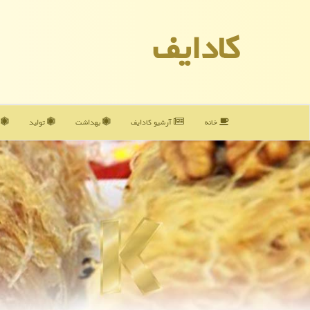
كادایف
خانه
آرشیو كادایف
بهداشت
تولید
آ