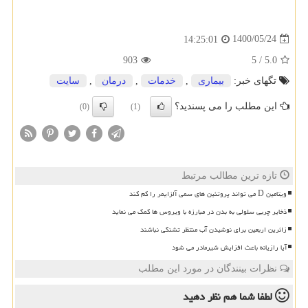
1400/05/24
14:25:01
903
5
/
5.0
تگهای خبر:
بیماری
,
خدمات
,
درمان
,
سایت
این مطلب را می پسندید؟
(0)
(1)
تازه ترین مطالب مرتبط
ویتامین D می تواند پروتئین های سمی آلزایمر را کم کند
ذخایر چربی سلولی به بدن در مبارزه با ویروس ها کمک می نماید
زائرین اربعین برای نوشیدن آب منتظر تشنگی نباشند
آیا رازیانه باعث افزایش شیرمادر می شود
نظرات بینندگان در مورد این مطلب
لطفا شما هم
نظر دهید