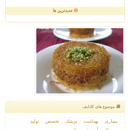
جدیدترین ها
موضوع های كادایف
بیماری
بهداشت
پزشك
تخصص
تولید
رپورتاژ
آموزش
دارو