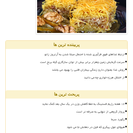
پربیننده ترین ها
ارتباط غذاهای فوق فرآوری شده با احتمال مبتلا شدن به آرتروز زانو
سرعت گرمایش زمین ۵هزار برابر بیش از توان سازگاری گیاه برنج است
روش غذا بعنوان دارو زندگی بیماران قلبی را بهبود می بخشد
از اختلال هرزه خواری چه می دانید
پربحث ترین ها
۱۲ هفته رژیم فستینگ به حفظ کاهش وزن در یک سال بعد کمک نماید
پرواز گروهی از تنهایی به صرفه تر است
رکورد سرما
هیولای غول پیکری که فیل در دهانش جا می شود