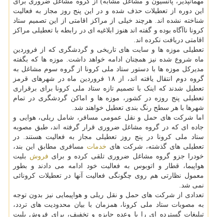
مهمانپذیر، پانسیون و مشاغل مشابه) از گروه مشاغل ضروری برای
این دوره از تعطیلات حذف شده و در این پنج روز مجاز به فعالیت
شناخته نشده اند. هرچند خیلی از مراکز اقامتی از این تصمیم ستاد
کرونا ناآگاه بوده و گفته اند هنوز ابلاغیه ای در رابطه با تعطیلی مراکز
اقامتی دریافت نکرده اند.
تعطیلی موزه ها و سایت های تاریخی و گردشگری که از فروردین
ماه شروع شده نیز همچنان ادامه خواهد داشت. موزه ها که بگفته
مدیرکل موزه ها با دستور ستاد ملی کرونا از گروه سوم مشاغل به
گروه دوم انتقال یافته اند، از ۱۸ فروردین ماه در شهرهای قرمز
تعطیل شدند که اینک با تصمیم تازه ستاد ملی کرونا برای برقراری
تعطیلی پنج روزه در کشور، موزه ها و اماکن گردشگری در تمام
شهرها با هر سطح رنگ بندی تعطیل خواهند شد.
اما شرکت های حمل و نقل عمومی مسافر، شامل ریلی، هوایی و
جاده ای که در گروه مشاغل ضروری قرار گرفته اند، طبق مصوبه
ستاد ملی کرونا در پنج روز تعطیلی مجاز به فعالیت هستند. در
تعطیلی های گذشته، شرکت های
خدمات
مسافری مطابق این بند،
خودرا جزو گروه مشاغل ضروری تلقی کرده و برای
فروش
بلیت
هواپیما، قطار و اتوبوس به فعالیت خود ادامه می دادند و بطور
معمول نظارتی هم روی چگونگی فعالیت آنها در تعطیلات کرونائی
نمی شد.
تعدادی از شرکت های حمل و نقل ریلی و هواپیمایی نیز بدون توجه
به مصوبات ستاد ملی کرونا، همزمان با بیان محدودیت های تردد،
تبلیغات گسترده ای را با وعده جایزه و تخفیف، برای فروش بلیت