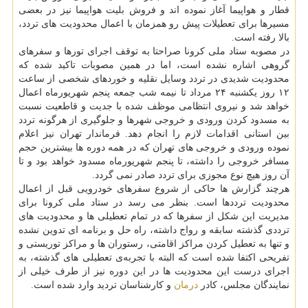
قطار و هواپیما آغاز نموده اند و فروش بلیت هواپیما نیز در بعضی
مسیرها برای تعطیلات پیش رو همزمان با اعمال محدودیت های تردد،
بالا رفته است.
در مصوبه ستاد ملی کرونا صراحتا به توقف اجرای تورها و سفرهای
گروهی اشاره نشده است، اما در همین مصوبات تاکید شده که
محدودیت شدیدی در تردد وسایل نقلیه و خوردهای شخصی از ساعت
۱۲ روز یکشنبه ۲۴ مرداد تا نیمه شب جمعه پنجم شهریورماه اعمال
خواهد شد و نیروی انتظامی موظف شده با جدیت و قاطعیت نسبت
به مسدود کردن ورودی و خروجی شهرها و جلوگیری از هرگونه تردد
بین استانی اقدامات لازم را انجام دهد. فرماندار تهران نیز اعلام
نموده ورودی و خروجی های تهران که در همه دوره ها بیشترین حجم
مسافر خروجی را داشته، تا پنجم شهریورماه مسدود خواهد بود و تا
آن روز هیچ نوع مجوزی برای تردد صادر نمی گردد.
هرچند گزارش ها حاکی از شروع سفرهای خودرویی قبل از اعمال
محدودیت ترددها است. بنظر می رسد در ستاد ملی کرونا برای
مدیریت این شکل از سفرها که در تمام تعطیلی ها و محدودیت های
ترددی گذشته سابقه و رواج داشته، راه حل و برنامه ای تدوین نشده
و تنها به تعطیل کردن مراکز اقامتی، رستوران ها و مراکز توریستی و
تفریحی اکتفا شده است که البته با تجربه‌ی تعطیلی های گذشته، به
اجرای درست این محدودیت ها در این دوره نیز از طرف خیلی از
نمایندگان مجلس، کادر
درمان
و کارشناسان تردید وارد شده است.