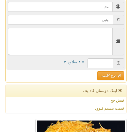
= ۸ بعلاوه ۳
درج کامنت
لینک دوستان كادایف
فیش حج
قیمت بیسیم کنوود