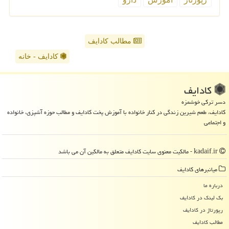
مطالب کادایف
کادایف - خانه
كادایف
دسر ترکی خوشمزه
کادایف، طعم شیرین زندگی در کنار خانواده با آموزش پخت کادایف و مطالب حوزه آشپزی، خانواده
و اجتماعی
kadaif.ir - مالکیت معنوی سایت كادایف متعلق به مالکین آن می باشد
میانبرهای كادایف
درباره ما
بک لینک در كادایف
رپورتاژ در كادایف
مطالب كادایف