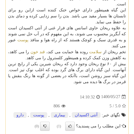
است.
این گیاه همینطور دارای خواص خنک کننده است ازاین رو برای
تابستان ها بسیار مفید می باشد. بدن را سم زدایی کرده و دمای بدن
را حفظ می نماید.
به علاوه ریحان حاوی اسانس های فرار غنی از آنتی اکسیدان است
که آبگریز محسوب می شوند، به این مفهوم که در آب حل نمی شوند
و به قدری سبک و کوچک هستند که از راه هوا و منافذ
پوست
عبور
می کنند.
تخم ریحان از
سلامت
روده ها حمایت می کند،
قند خون
را می کاهد،
به کاهش وزن کمک کرده و همینطور کلسترول را می کاهد.
بیش از ۶۰ نوع ریحان وجود دارد که ریحان شیرین یکی از رایج ترین
آنهاست. این گیاه دارای برگ های گرد بوده که اغلب نوک تیز است.
این گیاه سبز روشن است، باآنکه در بعضی از گونه ها رنگ بنفش یا
قرمز در برگ ها دیده می شود.
1400/05/27
14:10:32
806
5
/
5.0
تگهای خبر:
آنتی اكسیدان
,
بیماری
,
پوست
,
دارو
این مطلب را می پسندید؟
(0)
(1)