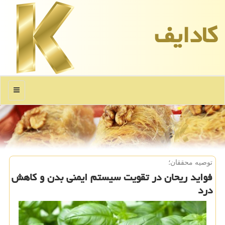
كادایف
منو
توصیه محققان؛
فواید ریحان در تقویت سیستم ایمنی بدن و کاهش
درد