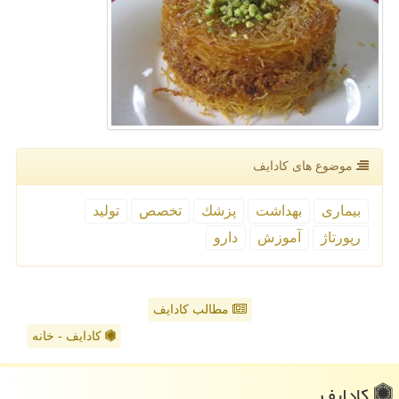
موضوع های كادایف
بیماری
بهداشت
پزشك
تخصص
تولید
رپورتاژ
آموزش
دارو
مطالب کادایف
کادایف - خانه
كادایف