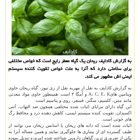
به گزارش کادایف ریحان یک گیاه معطر رایج است که خواص مختلفی
برای سلامتی دارد که آنرا به علت خواص تقویت کننده سیستم
ایمنی اش مشهور می کند.
به گزارش کادایف به نقل از مهربه نقل از زی نیوز، گیاه ریحان حاوی
ویتامین هایA، C، E، K و اُمگا ۳ است. همینطور حاوی مواد معدنی
مانند مس، کلسیم، منگنز، فسفر، روی و پتاسیم است.
این گیاه دارای مزایای اثبات شده مختلفی همچون ضد التهاب، آنتی
اکسیدان، تقویت کننده سیستم ایمنی، کاهش دهنده درد و محافظ رگ
های خونی است.
اثبات شده است که دانه های ریحان یا اسانس ریحان می توانند از
طیف گسترده ای از بیماری ها جلوگیری نمایند و همین مساله آنرا به
یکی از ضروری ترین گیاهان دارویی شناخته شده امروزه تبدیل نموده