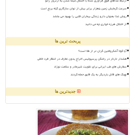
ارتباط غذاهای فوق فرآوری شده با احتمال مبتلا شدن به آرتروز زانو
سرعت گرمایش زمین ۵هزار برابر بیش از توان سازگاری گیاه برنج است
روش غذا بعنوان دارو زندگی بیماران قلبی را بهبود می بخشد
از اختلال هرزه خواری چه می دانید
پربحث ترین ها
آیا کولا آشکروفتین گران تر از طلا است؟
هشدار تارتار در رختکن پرسپولیس اخراج بدون تعارف در انتظار فرد خاطی
سفارش های طب ایرانی برای تقویت شیرمادر و سلامت نوزاد
نهنگ های قاتل باردیگر به یک قایق حمله کردند
جدیدترین ها