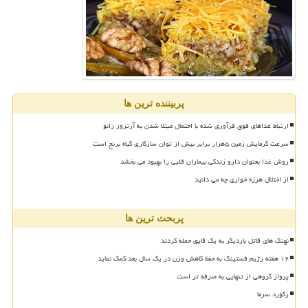
پربیننده ترین ها
ارتباط غذاهای فوق فرآوری شده با احتمال مبتلا شدن به آرتروز زانو
سرعت گرمایش زمین ۵هزار برابر بیش از توان سازگاری گیاه برنج است
روش غذا بعنوان دارو زندگی بیماران قلبی را بهبود می بخشد
از اختلال هرزه خواری چه می دانید
پربحث ترین ها
نهنگ های قاتل باردیگر به یک قایق حمله کردند
۱۲ هفته رژیم فستینگ به حفظ کاهش وزن در یک سال بعد کمک نماید
پرواز گروهی از تنهایی به صرفه تر است
رکورد سرما