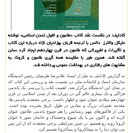
کادایف: در نشست نقد کتاب «طاعون و افول تمدن اسلامی» نوشته
مایکل والترز دالس با ترجمه قربان بهزادیان نژاد درباره این کتاب
و تأثیرات و تغییراتی که طاعون در قرن چهاردهم ایجاد کرد سخن
گفته شد. همین طور با مقایسه همه گیری طاعون و کرونا، به
مشابهت های رفتاری در بهداشت عمومی پرداخته شد.
به گزارش کادایف به نقل از ایسنا، غلامرضا ظریفیان رئیس اندیشگاه
سازمان اسناد و کتابخانه ملی در نشست نقد و بررسی این کتاب که
در محل این اندیشگاه برگزار شد، اهمیت کتاب را بررسی یک پاندمی
فراگیر و یک بیماری عالم گیر در دوران بعد از تمدن اسلامی در قرن
چهاردهم میلادی عنوان نمود و اظهار داشت: برخی معتقدند پاندمی ها،
مقدمه تغییرات بزرگ و بنیادین در طول تاریخ بشریت بوده است.
یکی از فاکتورهای مهم رنسانس را هم شیوع پاندمی طاعون عنوان
کرده اند و اکنون نیز با یک شیوع وحشتناک و خانمان سوز با عنوان
کرونا روبه رو هستیم. در چنین شرایطی برخی معتقدند که از این پس
می توان دنیا را به پیشاکرونا و پساکرونا تقسیم کرد.