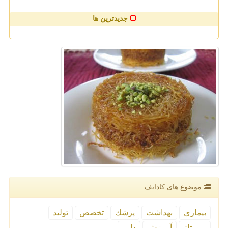
جدیدترین ها
موضوع های كادایف
بیماری
بهداشت
پزشك
تخصص
تولید
رپورتاژ
آموزش
دارو