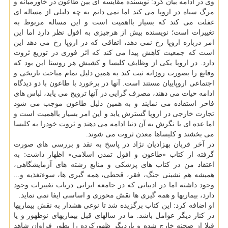
وی در ادامه بیان کرد: نویسنده مقایسه ای بین طاعون در خاورمیانه و
مرگ سیاه در اروپا می کند اما نمی دانم به چه دلیلی از مساله ای
غفلت می کند که بسیار بااهمیت است و این مساله مربوط به
تغییرات است؛ نویسنده بیش از هرچیزی به افول نظر دارد اما این
امر درباره اروپا رخ نمی دهد، اتفاقی که در اروپا رخ می دهد این
است که جمعیت کاهش پیدا می کند که اثر فوری در توزیع ثروت
دارد. در اروپا یکی از وظایف کلیسا و کشیش هر روستا این بود که
وقایع را بصورت روزانه ثبت کند به همین دلیل تمام مباحث تاریخی و
اجتماعی اروپاییان مستند است. آنها در برخورد با طاعون با دو دیدگاه
ادامه حیات می دهند، مصرف گرایی در آنها ترویج می یابد، لباس های
فاخر استفاده می نمایند و به همین دلیل طاعون موجب می شود
تجارت خارجی در اروپا گسترش یابد و این امر بسیار بااهمیت است و
اما عده ای با نگرش به آن دنیا ادامه می دهند و ثروت خودرا به کلیسا
می بخشند و کلیساها معدن ثروت می شوند.
در آخر قربان بهزادیان نژاد در پاسخ به نقد و بررسی های صورت
گرفته از کتاب «طاعون و افول تمدن اسلامی» اظهار داشت: به
اعتقاد من در کتاب های پزشکی و منابع رشته های آزمایشگاهی،
همیشه هم نشینی جنگ، فقر، قحطی، همه گیری ها، سوءتغذیه و...
وجود داشته اما در ادبیاتی که در جامعه ایرانی درباب تغییرات وجود
دارد، بیماریها و همه گیری ها نقش محوری و اساسی ایفا نمی نماید.
او اضافه کرد: این کتاب برگزیده شد تا نوعی هشدار به نقش بیماریها
در کنار دیگر عوامل باشد. ما در سالهای قبل بیماریهای نوظهور و یا
قبلا از صحنه خارج شده و باردیگر ظهورکرده را بطور فراوان شاهد