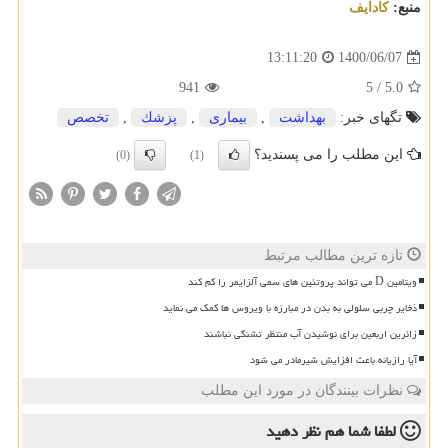
منبع:
كادایف
1400/06/07
13:11:20
941
5
/
5.0
تگهای خبر:
بهداشت
,
بیماری
,
پزشك
,
تخصص
این مطلب را می پسندید؟
(0)
(1)
تازه ترین مطالب مرتبط
ویتامین D می تواند پروتئین های سمی آلزایمر را کم کند
ذخایر چربی سلولی به بدن در مبارزه با ویروس ها کمک می نماید
زائرین اربعین برای نوشیدن آب منتظر تشنگی نباشند
آیا رازیانه باعث افزایش شیرمادر می شود
نظرات بینندگان در مورد این مطلب
لطفا شما هم
نظر دهید