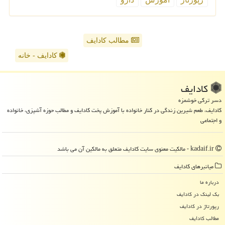
مطالب کادایف
کادایف - خانه
كادایف
دسر ترکی خوشمزه
کادایف، طعم شیرین زندگی در کنار خانواده با آموزش پخت کادایف و مطالب حوزه آشپزی، خانواده
و اجتماعی
kadaif.ir - مالکیت معنوی سایت كادایف متعلق به مالکین آن می باشد
میانبرهای كادایف
درباره ما
بک لینک در كادایف
رپورتاژ در كادایف
مطالب كادایف