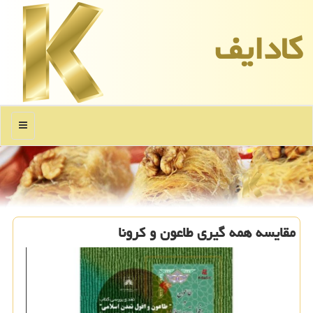
كادایف
منو
مقایسه همه گیری طاعون و کرونا