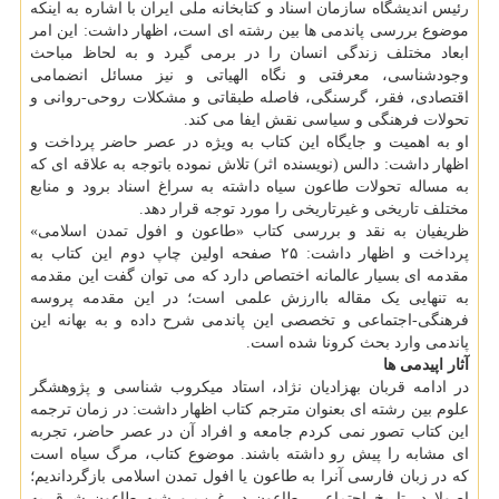
رئیس اندیشگاه سازمان اسناد و کتابخانه ملی ایران با اشاره به اینکه
موضوع بررسی پاندمی ها بین رشته ای است، اظهار داشت: این امر
ابعاد مختلف زندگی انسان را در برمی گیرد و به لحاظ مباحث
وجودشناسی، معرفتی و نگاه الهیاتی و نیز مسائل انضمامی
اقتصادی، فقر، گرسنگی، فاصله طبقاتی و مشکلات روحی-روانی و
تحولات فرهنگی و سیاسی نقش ایفا می کند.
او به اهمیت و جایگاه این کتاب به ویژه در عصر حاضر پرداخت و
اظهار داشت: دالس (نویسنده اثر) تلاش نموده باتوجه به علاقه ای که
به مساله تحولات طاعون سیاه داشته به سراغ اسناد برود و منابع
مختلف تاریخی و غیرتاریخی را مورد توجه قرار دهد.
ظریفیان به نقد و بررسی کتاب «طاعون و افول تمدن اسلامی»
پرداخت و اظهار داشت: ۲۵ صفحه اولین چاپ دوم این کتاب به
مقدمه ای بسیار عالمانه اختصاص دارد که می توان گفت این مقدمه
به تنهایی یک مقاله باارزش علمی است؛ در این مقدمه پروسه
فرهنگی-اجتماعی و تخصصی این پاندمی شرح داده و به بهانه این
پاندمی وارد بحث کرونا شده است.
آثار اپیدمی ها
در ادامه قربان بهزادیان نژاد، استاد میکروب شناسی و پژوهشگر
علوم بین رشته ای بعنوان مترجم کتاب اظهار داشت: در زمان ترجمه
این کتاب تصور نمی کردم جامعه و افراد آن در عصر حاضر، تجربه
ای مشابه را پیش رو داشته باشند. موضوع کتاب، مرگ سیاه است
که در زبان فارسی آنرا به طاعون یا افول تمدن اسلامی بازگرداندیم؛
اصولا در تاریخ اجتماعی، طاعون در غرب و شبه طاعون شرق به