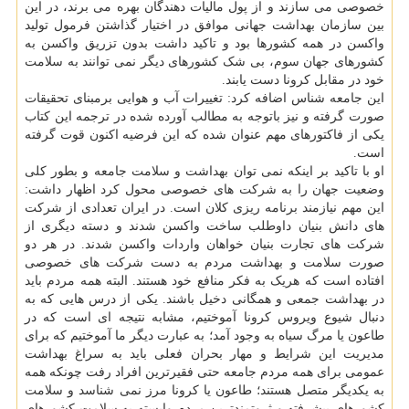
خصوصی می سازند و از پول مالیات دهندگان بهره می برند، در این
بین سازمان بهداشت جهانی موافق در اختیار گذاشتن فرمول تولید
واکسن در همه کشورها بود و تاکید داشت بدون تزریق واکسن به
کشورهای جهان سوم، بی شک کشورهای دیگر نمی توانند به سلامت
خود در مقابل کرونا دست یابند.
این جامعه شناس اضافه کرد: تغییرات آب و هوایی برمبنای تحقیقات
صورت گرفته و نیز باتوجه به مطالب آورده شده در ترجمه این کتاب
یکی از فاکتورهای مهم عنوان شده که این فرضیه اکنون قوت گرفته
است.
او با تاکید بر اینکه نمی توان بهداشت و سلامت جامعه و بطور کلی
وضعیت جهان را به شرکت های خصوصی محول کرد اظهار داشت:
این مهم نیازمند برنامه ریزی کلان است. در ایران تعدادی از شرکت
های دانش بنیان داوطلب ساخت واکسن شدند و دسته دیگری از
شرکت های تجارت بنیان خواهان واردات واکسن شدند. در هر دو
صورت سلامت و بهداشت مردم به دست شرکت های خصوصی
افتاده است که هریک به فکر منافع خود هستند. البته همه مردم باید
در بهداشت جمعی و همگانی دخیل باشند. یکی از درس هایی که به
دنبال شیوع ویروس کرونا آموختیم، مشابه نتیجه ای است که در
طاعون یا مرگ سیاه به وجود آمد؛ به عبارت دیگر ما آموختیم که برای
مدیریت این شرایط و مهار بحران فعلی باید به سراغ بهداشت
عمومی برای همه مردم جامعه حتی فقیرترین افراد رفت چونکه همه
به یکدیگر متصل هستند؛ طاعون یا کرونا مرز نمی شناسد و سلامت
کشورهای پیشرفته و ثروتمندترین مردم وابسته به سلامت کشورهای