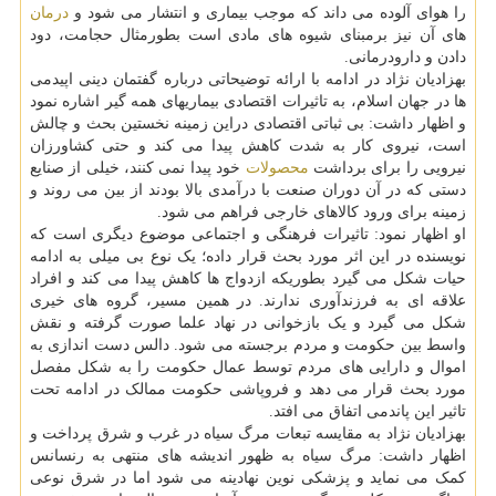
را هوای آلوده می داند که موجب بیماری و انتشار می شود و
درمان
های آن نیز برمبنای شیوه های مادی است بطورمثال حجامت، دود
دادن و دارودرمانی.
بهزادیان نژاد در ادامه با ارائه توضیحاتی درباره گفتمان دینی اپیدمی
ها در جهان اسلام، به تاثیرات اقتصادی بیماریهای همه گیر اشاره نمود
و اظهار داشت: بی ثباتی اقتصادی دراین زمینه نخستین بحث و چالش
است، نیروی کار به شدت کاهش پیدا می کند و حتی کشاورزان
نیرویی را برای برداشت
محصولات
خود پیدا نمی کنند، خیلی از صنایع
دستی که در آن دوران صنعت با درآمدی بالا بودند از بین می روند و
زمینه برای ورود کالاهای خارجی فراهم می شود.
او اظهار نمود: تاثیرات فرهنگی و اجتماعی موضوع دیگری است که
نویسنده در این اثر مورد بحث قرار داده؛ یک نوع بی میلی به ادامه
حیات شکل می گیرد بطوریکه ازدواج ها کاهش پیدا می کند و افراد
علاقه ای به فرزندآوری ندارند. در همین مسیر، گروه های خیری
شکل می گیرد و یک بازخوانی در نهاد علما صورت گرفته و نقش
واسط بین حکومت و مردم برجسته می شود. دالس دست اندازی به
اموال و دارایی های مردم توسط عمال حکومت را به شکل مفصل
مورد بحث قرار می دهد و فروپاشی حکومت ممالک در ادامه تحت
تاثیر این پاندمی اتفاق می افتد.
بهزادیان نژاد به مقایسه تبعات مرگ سیاه در غرب و شرق پرداخت و
اظهار داشت: مرگ سیاه به ظهور اندیشه های منتهی به رنسانس
کمک می نماید و پزشکی نوین نهادینه می شود اما در شرق نوعی