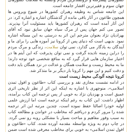
جهان سوم و فقیرترین اقشار جامعه است.
این جامعه شناس به وظیفه رهبران کشورها در شیوع ویروس ها
همچون طاعون در آثار باقی مانده از گذشتگان اشاره و اشاره کرد: در
این آثار آمده است که رهبران کشورها باید مسئولیت آنرا بپذیرند.
تصور می کنم جهان پس از مرگ سیاه جهان سابق نبود که آقای
بهزادیان نژاد بعنوان مترجم این اثر به درستی به این مساله اشاره
نمود. بدیهی است که دنیای پس از کرونا نیز آموزه هایی را برای ما و
آیندگان به یادگار می گذارد، نمی توان
سلامت
، زندگی و مرگ مردم
را دراین زمینه نادیده گرفت و نمی توان پذیرفت که این آیتم ها در
اختیار سازمان هایی قرار گیرد که به منافع شخصی خود توجه دارند؛
ما به محیط زیست و سلامت همگان و عدالت در نزد همگان باید دقت
و دقت کنیم و این مهم را کرونا بار دیگر بر ما متذکر شد.
کرونا نتیجه آلودگی محیط زیست است
در ادامه نشست مجازی نقد و بررسی کتاب «طاعون و افول تمدن
اسلامی»، منوچهری با اشاره به اینکه این اثر از نظر تاریخی اثری
عمیق است و بهزدیان نژاد به خوبی از پس ترجمه این کتاب برآمده،
اظهار داشت: این کتاب به رغم اینکه ترجمه است اما ارزش علمی
اولیه خودرا اصالتا حفظ نموده است، چندین مرتبه این اثر ترجمه
شده را مرور کردم و دریافتم که مخاطب در خواندن و مطالعه کتاب
به سبب وفور مفاهیم و مباحث بسیار با مشکلی روبه رو نمی گردد.
در چاپ دوم به ویژه بواسطه مقدمه آورده شده، کتاب «طاعون و
افول تمدن اسلامی» به خوبی برای مخاطب معرفی شده است ضمن