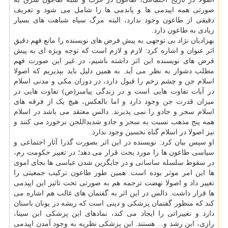
صورتی همه اپیدمی ها و پاندمی ها را شامل می شود و تعریف
دقیقی از طاعون وجود ندارد، البته مرگ سیاه شباهت های بسیار
زیادی به طاعون دارد.
بهزادیان نژاد بی توجهی به پیش فرض های نویسنده را مانع فهم دقیق
اثر عنوان و اشاره کرد: لازم و لازم است که توجه ویژه ای به پیش
فرض های نویسنده این اثر داشته باشیم، در غیر این صورت فهم
مطلب دشوار به نظر می آید. به همین دلیل باید بپذیریم که اصولا
اسلام جن و چشم زخم را قبول دارد، در دوران مکی و مدنی اسلام
در آیات تفاوت هایی است و در زندگی پیامبر(ص) تفاوت هایی در
میزان قدرت جن وجود دارد و اما بالعکس، هیچ یک از فرقه های
اسلام سحر و جادو را نمی پذیرند. دالس معتقد می باشد در اسلام
همه پنج مذهب نسبت به سحر و جادو شدیداللحن برخورد می کنند و
نیز اصولا در اسلام گناه نخسین وجود ندارد.
او سپس بیان کرد: نویسنده در این اثر بصورت گذرا آثار اجتماعی و
سیاسی طاعون ها را مورد بحث قرار می دهد؛ در تغییر حکومت رم،
در سقوط سلسله ساسانی و در جایگزین شدن عباسی ها بجای اموی
ها این امر موثر بوده است. همین طور طاعون ترکیب جمعیتی را
تغییر داد و اصولا نهضت ترجمه هم به صورتی تحت تاثیر این اپیدمی
ها قرار داشت. دالس در این اثر به گفتمان های غالب هم اشاره می
کند که منظور گفتمان پزشکی و دینی است که ریشه در یونان باستان
دارد و تغییراتی را ایجاد می کند، نمادهای این پزشکی ابن سینا،
رازی، ابن رشد و... هستند. این پزشکی نظریه به وجود آمدن اپیدمی