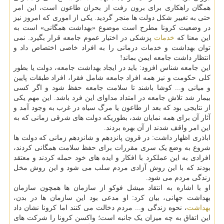
همگان راهکاری برای برون رفت از بحران طاعون است، این امر
حتی به تغییر شکل دولت ها منجر گردید. یکی از اموری که امروز نیز
در وضعیت کرونا مطرح است موضوع «بهداشت همگانی» است به
این معنا که
خدمات
پزشکی در اختیار عموم جامعه قرار بگیرد. نمی
توان بهداشت و خدمات درمانی را به افراد خاصی اختصاص داد و
انتظار داشت جامعه ایمن بماند!
این جامعه شناس افزود: باید در ایجاد بهداشت جامعه، دولت یا بطور
کلی حکومت و نیز همه افراد جامعه شامل فقرا، افراد طبقات پایین
و میانی و... کوشا باشند تا سلامت جامعه حفظ شود و اگر کسی
بیمار شد تلاش جامعه در امتداد مداوای این فرد باشد. این مهم یکی
از نتایجی بود که بعد از طاعون یا مرگ سیاه در غرب به وجود آمد و
آثار آن برای همه نمایان شد، بطوریکه دولت های شرقی زمانی که به
این امر واقف شدند از آن بهره بردند.
اباذری اظهار داشت: در قرون پانزدهم و شانزدهم زمانی که دولت ها
شروع به وضع یک سری مقررات برای حفظ سلامت همگانی کردند،
افرادی به این عملکرد با افکار و ایده های خود حمله کردند و معتقد
بودند که با این روش آزادی مردم سلب می شود و این روش مخل
زندگی مردم می شود.
او با اشاره به انتقاد میشل فوکو از سازمان ها همچون سازمان
بهداشت جهانی، بیان کرد: او مدعی بود این سازمان ها در بدن،
بهداشت
، نحوه زندگی و... مردم دخالت می کنند اما کرونا نشان داد
این اتفاق به چه میزان یک جانبه است؛ واکسن کرونا را شرکت های