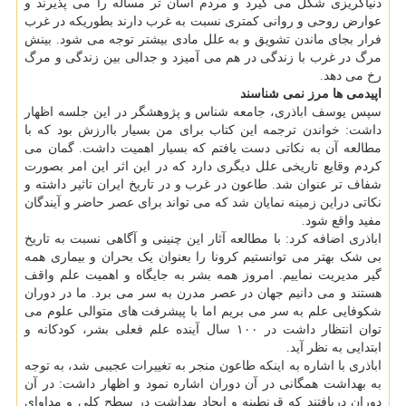
دنیاگریزی شکل می گیرد و مردم آسان تر مساله را می پذیرند و
عوارض روحی و روانی کمتری نسبت به غرب دارند بطوریکه در غرب
فرار بجای ماندن تشویق و به علل مادی بیشتر توجه می شود. بینش
مرگ در غرب با زندگی در هم می آمیزد و جدالی بین زندگی و مرگ
رخ می دهد.
اپیدمی ها مرز نمی شناسند
سپس یوسف اباذری، جامعه شناس و پژوهشگر در این جلسه اظهار
داشت: خواندن ترجمه این کتاب برای من بسیار باارزش بود که با
مطالعه آن به نکاتی دست یافتم که بسیار اهمیت داشت. گمان می
کردم وقایع تاریخی علل دیگری دارد که در این اثر این امر بصورت
شفاف تر عنوان شد. طاعون در غرب و در تاریخ ایران تاثیر داشته و
نکاتی دراین زمینه نمایان شد که می تواند برای عصر حاضر و آیندگان
مفید واقع شود.
اباذری اضافه کرد: با مطالعه آثار این چنینی و آگاهی نسبت به تاریخ
بی شک بهتر می توانستیم کرونا را بعنوان یک بحران و بیماری همه
گیر مدیریت نماییم. امروز همه بشر به جایگاه و اهمیت علم واقف
هستند و می دانیم جهان در عصر مدرن به سر می برد. ما در دوران
شکوفایی علم به سر می بریم اما با پیشرفت های متوالی علوم می
توان انتظار داشت در ۱۰۰ سال آینده علم فعلی بشر، کودکانه و
ابتدایی به نظر آید.
اباذری با اشاره به اینکه طاعون منجر به تغییرات عجیبی شد، به توجه
به بهداشت همگانی در آن دوران اشاره نمود و اظهار داشت: در آن
دوران دریافتند که قرنطینه و ایجاد بهداشت در سطح کلی و مداوای