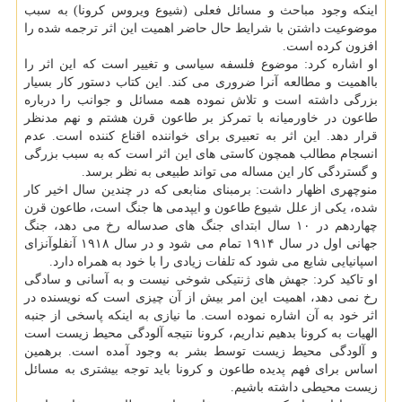
اینکه وجود مباحث و مسائل فعلی (شیوع ویروس کرونا) به سبب
موضوعیت داشتن با شرایط حال حاضر اهمیت این اثر ترجمه شده را
افزون کرده است.
او اشاره کرد: موضوع فلسفه سیاسی و تغییر است که این اثر را
بااهمیت و مطالعه آنرا ضروری می کند. این کتاب دستور کار بسیار
بزرگی داشته است و تلاش نموده همه مسائل و جوانب را درباره
طاعون در خاورمیانه با تمرکز بر طاعون قرن هشتم و نهم مدنظر
قرار دهد. این اثر به تعبیری برای خواننده اقناع کننده است. عدم
انسجام مطالب همچون کاستی های این اثر است که به سبب بزرگی
و گستردگی کار این مساله می تواند طبیعی به نظر برسد.
منوچهری اظهار داشت: برمبنای منابعی که در چندین سال اخیر کار
شده، یکی از علل شیوع طاعون و ایپدمی ها جنگ است، طاعون قرن
چهاردهم در ۱۰ سال ابتدای جنگ های صدساله رخ می دهد، جنگ
جهانی اول در سال ۱۹۱۴ تمام می شود و در سال ۱۹۱۸ آنفلوآنزای
اسپانیایی شایع می شود که تلفات زیادی را با خود به همراه دارد.
او تاکید کرد: جهش های ژنتیکی شوخی نیست و به آسانی و سادگی
رخ نمی دهد، اهمیت این امر بیش از آن چیزی است که نویسنده در
اثر خود به آن اشاره نموده است. ما نیازی به اینکه پاسخی از جنبه
الهیات به کرونا بدهیم نداریم، کرونا نتیجه آلودگی محیط زیست است
و آلودگی محیط زیست توسط بشر به وجود آمده است. برهمین
اساس برای فهم پدیده طاعون و کرونا باید توجه بیشتری به مسائل
زیست محیطی داشته باشیم.