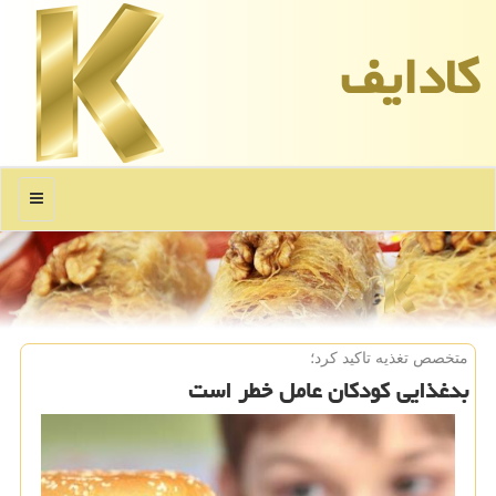
كادایف
منو
متخصص تغذیه تاكید كرد؛
بدغذایی کودکان عامل خطر است