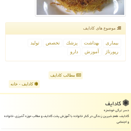
موضوع های كادایف
بیماری
بهداشت
پزشك
تخصص
تولید
رپورتاژ
آموزش
دارو
مطالب کادایف
کادایف - خانه
كادایف
دسر ترکی خوشمزه
کادایف، طعم شیرین زندگی در کنار خانواده با آموزش پخت کادایف و مطالب حوزه آشپزی، خانواده
و اجتماعی