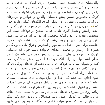
والدینشان چاق هستند خطر بیشتری برای ابتلاء به چاقی دارند
همینطور چاقی بیشترین شیوع را در بین تک فرزندان و کمترین شیوع
را در بین کودکان خانواده های شلوغ دارد. سهراب اظهار داشت: در
کودکان بخصوص سنین پیش دبستان والدین و خواهر و برادرهای
بزرگ تر بیشترین نقش را در شکل گیری الگوهای غذایی دارند چون
که
غذا
خوردن در کنار خانواده از موارد بسیار مهم و تاثیر گذار در
ایجاد آرامش و شکل گیری عادات غذایی صحیح در کودکان است. این
متخصص تغذیه با اعلان اینکه محیطی که غذا در آن صرف می شود
تاثیر زیادی بر اشتها و روند رشد کودک دارد، اشاره کرد: محیط
مناسب برای صرف غذا باید به دور از استرس و نزاع های خانوادگی و
همراه با آرامش و محبت اعضای خانواده باشد چون که بدغذایی
کودک و یا پرخوری های ناشی از استرس خود می تواند یک عامل
خطر باشد، والدین برای آنکه کودک غذا بخورد کمتر سختگیری می
کنند و بعنوان مثال به کودک اجازه می دهند از غذاهای پرکالری که
ارزش غذایی کمتری دارند (مانند سیب زمینی سرخ شده، پیتزا و…)
به دفعات زیاد استفاده نمایند یا برای انکه کودک تشویق به خوردن
شود اجازه می دهند کنار غذا از انواع نوشابه های صنعتی استفاده
نماید که خود این مساله می تواند دلیل مهمی برای چاقی کودکان
باشد. وی اظهار داشت: والدین به این نکته هم توجه داشته باشند که
زیاده روی در مصرف غذاهای سالم هم می تواند سبب ایجاد اضافه
وزن و چاقی در کودکان شود. تاثیر همسالان بر روند رشد یکی دیگر
از مواردی بود که عضو هیئت علمی دانشگاه علوم پزشکی شهید