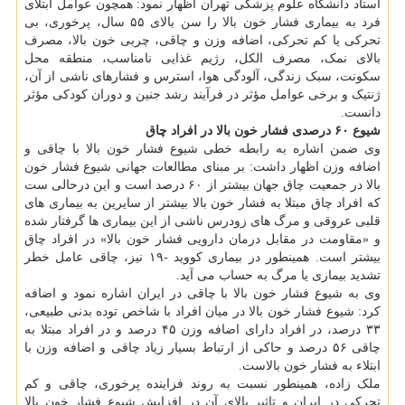
استاد دانشگاه علوم پزشکی تهران اظهار نمود: همچون عوامل ابتلای
فرد به بیماری فشار خون بالا را سن بالای ۵۵ سال، پرخوری، بی
تحرکی یا کم تحرکی، اضافه وزن و چاقی، چربی خون بالا، مصرف
بالای نمک، مصرف الکل، رژیم غذایی نامناسب، منطقه محل
سکونت، سبک زندگی، آلودگی هوا، استرس و فشارهای ناشی از آن،
ژنتیک و برخی عوامل مؤثر در فرآیند رشد جنین و دوران کودکی مؤثر
دانست.
شیوع ۶۰ درصدی فشار خون بالا در افراد چاق
وی ضمن اشاره به رابطه خطی شیوع فشار خون بالا با چاقی و
اضافه وزن اظهار داشت: بر مبنای مطالعات جهانی شیوع فشار خون
بالا در جمعیت چاق جهان بیشتر از ۶۰ درصد است و این درحالی ست
که افراد چاق مبتلا به فشار خون بالا بیشتر از سایرین به بیماری های
قلبی عروقی و مرگ های زودرس ناشی از این بیماری ها گرفتار شده
و «مقاومت در مقابل درمان دارویی فشار خون بالا» در افراد چاق
بیشتر است. همینطور در بیماری کووید -۱۹ نیز، چاقی عامل خطر
تشدید بیماری یا مرگ به حساب می آید.
وی به شیوع فشار خون بالا با چاقی در ایران اشاره نمود و اضافه
کرد: شیوع فشار خون بالا در میان افراد با شاخص توده بدنی طبیعی،
۳۳ درصد، در افراد دارای اضافه وزن ۴۵ درصد و در افراد مبتلا به
چاقی ۵۶ درصد و حاکی از ارتباط بسیار زیاد چاقی و اضافه وزن با
ابتلاء به فشار خون بالاست.
ملک زاده، همینطور نسبت به روند فزاینده پرخوری، چاقی و کم
تحرکی در ایران و تاثیر بالای آن در افزایش شیوع فشار خون بالا