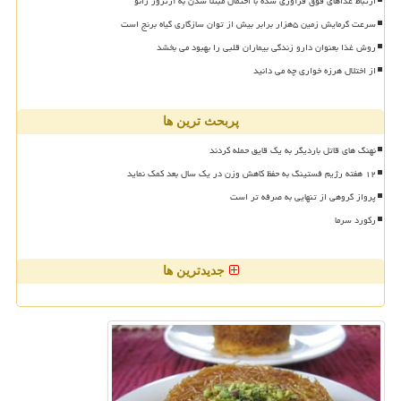
ارتباط غذاهای فوق فرآوری شده با احتمال مبتلا شدن به آرتروز زانو
سرعت گرمایش زمین ۵هزار برابر بیش از توان سازگاری گیاه برنج است
روش غذا بعنوان دارو زندگی بیماران قلبی را بهبود می بخشد
از اختلال هرزه خواری چه می دانید
پربحث ترین ها
نهنگ های قاتل باردیگر به یک قایق حمله کردند
۱۲ هفته رژیم فستینگ به حفظ کاهش وزن در یک سال بعد کمک نماید
پرواز گروهی از تنهایی به صرفه تر است
رکورد سرما
جدیدترین ها