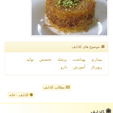
موضوع های كادایف
بیماری
بهداشت
پزشك
تخصص
تولید
رپورتاژ
آموزش
دارو
مطالب کادایف
کادایف - خانه
كادایف