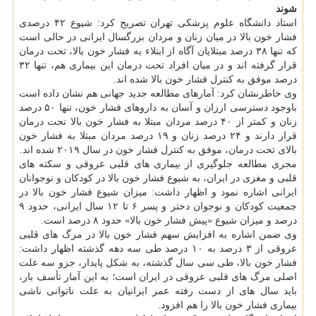
شوند
استاد دانشگاه علوم پزشکی تهران تصریح کرد: شیوع ۴۲ درصدی
فشار خون بالا در میان زنان و مردان بزرگسال ایرانی در حالی است
که تنها ۳۸ درصد مبتلایان آگاه از ابتلاء به فشار خون بالا، تحت درمان
قرار گرفته اند و در میان افراد تحت درمان این بیماری هم، تنها ۳۲
درصد موفق به کنترل فشار خون بالا شده اند.
وی خاطرنشان کرد: آمارهای مطالعه جدید جهانی هم نشان داده است
باوجود دسترسی ارزان و آسان به داروهای فشار خون، تنها ۵۰ درصد
زنان و کمتر از ۴۰ درصد مردان مبتلا به فشار خون بالا تحت درمان
قرار دارند و ۲۴ درصد زنان و ۱۹ درصد مردان مبتلا به فشار خون
بالای تحت درمان، موفق به کنترل فشار خون در سال ۲۰۱۹ شده اند.
مجری مطالعه جلوگیری از بیماری های قلبی عروقی و سکته های
قلبی و مغزی در ایران، به شیوع فشار خون بالا در کودکان و نوجوانان
ایرانی اشاره نمود و اظهار داشت: میزان شیوع فشار خون بالا در
جمعیت کودکان و نوجوان دختر و پسر ۶ تا ۱۲ سال ایرانی، حدود ۹
درصد و میزان شیوع «پیش فشار خون بالا» حدود ۸ درصد است.
وی ضمن اشاره به افزایش سهم فشار خون بالا در مرگ های قلبی
عروقی از ۳ درصد به ۱۰ درصد طی سه دهه گذشته اظهار داشت:
فشار خون بالا، طی سی سال گذشته، به شکل پایدار، جزو سه علت
اصلی مرگ های قلبی عروقی در ایران است؛ به این آمار تأسف بار،
باید سال های از دست رفته عمر ایرانیان به علت ناتوانی ناشی
بیماری فشار خون بالا را هم افزود.