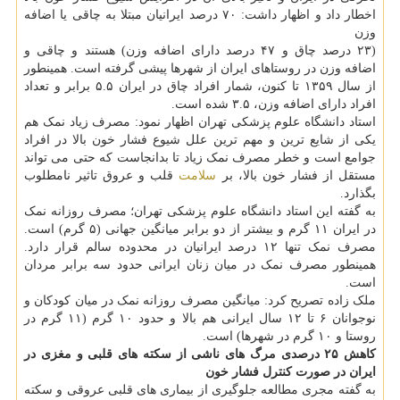
اخطار داد و اظهار داشت: ۷۰ درصد ایرانیان مبتلا به چاقی یا اضافه
وزن
(۲۳ درصد چاق و ۴۷ درصد دارای اضافه وزن) هستند و چاقی و
اضافه وزن در روستاهای ایران از شهرها پیشی گرفته است. همینطور
از سال ۱۳۵۹ تا کنون، شمار افراد چاق در ایران ۵.۵ برابر و تعداد
افراد دارای اضافه وزن، ۳.۵ شده است.
استاد دانشگاه علوم پزشکی تهران اظهار نمود: مصرف زیاد نمک هم
یکی از شایع ترین و مهم ترین علل شیوع فشار خون بالا در افراد
جوامع است و خطر مصرف نمک زیاد تا بدانجاست که حتی می تواند
مستقل از فشار خون بالا، بر
سلامت
قلب و عروق تاثیر نامطلوب
بگذارد.
به گفته این استاد دانشگاه علوم پزشکی تهران؛ مصرف روزانه نمک
در ایران ۱۱ گرم و بیشتر از دو برابر میانگین جهانی (۵ گرم) است.
مصرف نمک تنها ۱۲ درصد ایرانیان در محدوده سالم قرار دارد.
همینطور مصرف نمک در میان زنان ایرانی حدود سه برابر مردان
است.
ملک زاده تصریح کرد: میانگین مصرف روزانه نمک در میان کودکان و
نوجوانان ۶ تا ۱۲ سال ایرانی هم بالا و حدود ۱۰ گرم (۱۱ گرم در
روستا و ۱۰ گرم در شهرها) است.
کاهش ۲۵ درصدی مرگ های ناشی از سکته های قلبی و مغزی در
ایران در صورت کنترل فشار خون
به گفته مجری مطالعه جلوگیری از بیماری های قلبی عروقی و سکته