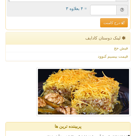
= ۴ بعلاوه ۳
درج کامنت
لینک دوستان كادایف
فیش حج
قیمت بیسیم کنوود
پربیننده ترین ها