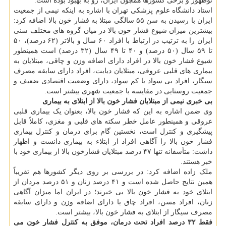
نوظهور و برخی کشورها همچون ایران، رو به بهبود بوده است.
استاد دانشگاه علوم پزشکی تهران با اشاره به اینکه نیمی از جمعیت
ایران با رسیدن به سن ۵۵ سالگی مبتلا به فشار خون بالا اضافه کرد:
بیشترین میزان شیوع فشار خون بالا در میان گروه های مختلف سنی
ایران را به ترتیب در ارتباط با افراد ۶۰ سال و بالاتر (۶۲ درصد)، ۵۰
تا ۵۹ سال (۵۰ درصد) و ۴۰ تا ۴۹ سال (۳۲ درصد) است همینطور
شیوع فشار خون بالا در افراد دارای اضافه وزن و چاقی، مبتلایان به
بیماری های قلبی عروقی، مبتلایان دیابت، افراد دارای سابقه مصرف
سیگار، افراد بی سواد یا کم سواد، دارای وضعیت اقتصادی ضعیف و
جمعیت روستایی در مقایسه با جمعیت شهری بیشتر است.
بی خبری نیمی از مبتلایان فشار خون بالا از ابتلای به بیماری
وی ضمن اشاره به این که فشار خون بالا، بعنوان یک بیماری قلبی
عروقی و همینطور عامل خطر سکته های قلبی و مغزی، کاملاً قابل
پیشگیری و کنترل است، نخستین گام برای درمان و کنترل بیماری
فشار خون بالا را آگاهی افراد از ابتلاء به بیماری دانست و اظهار
داشت: متأسفانه تنها ۴۷ درصد مبتلایان فشارخون بالا از بیماری خود با
خبر هستند.
ملک زاده اضافه کرد: در بررسی بر روی دیگر کشورها هم تقریباً
همین نتایج حاصل شده است و ۴۱ درصد زنان و ۵۱ درصد مردان از
ابتلای خود به فشار خون بالا بی خبرند؛ در ایران اما میزان آگاهی
زنان، افراد مسن، افراد چاق یا دارای اضافه وزن و دارای سابقه
مصرف سیگار از ابتلای به فشار خون بالا، بیشتر است.
فقط ۳۲ درصد افراد تحت درمان، موفق به کنترل فشار خون می