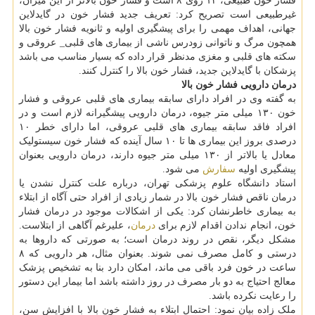
فشار خون طبیعی، ۱۲ روی ۸ است و فشار خون بالاتر از این میزان،
غیرطبیعی است تصریح کرد: تعریف جدید فشار خون در گایدلاین
جهانی، اهداف مهمی را برای پیشگیری اولیه و ثانویه فشار خون بالا
همچون مرگ و ناتوانی زودرس ناشی از بیماری های قلبی_ عروقی و
سکته های قلبی و مغزی مدنظر قرار داده که بسیار مناسب می باشد
پزشکان با گایدلاین جدید، فشار خون بالا را کنترل کنند.
درمان دارویی فشار خون بالا
به گفته وی در افراد دارای سابقه بیماری های قلبی عروقی و فشار
خون ۱۳۰ میلی متر جیوه، درمان دارویی پیشگیرانه لازم است و در
افراد فاقد سابقه بیماری های قلبی عروقی، اما دارای خطر ۱۰
درصدی بروز این بیماری ها تا ۱۰ سال آینده که فشار خون سیستولیک
معادل یا بالاتر از ۱۳۰ میلی متر جیوه دارند، درمان دارویی بعنوان
پیشگیری اولیه
سفارش
می شود.
استاد دانشگاه علوم پزشکی تهران، درباره علت کنترل نشدن یا
درمان ناقص فشار خون بالا در شمار زیادی از افراد حتی آگاه از ابتلاء
به بیماری خاطرنشان کرد: یکی از اشکالات موجود در درمان فشار
خون، انجام ندادن اقدام لازم برای
درمان
، علیرغم آگاهی از ابتلاست.
مشکل دیگر، نقص در روند درمان است؛ به صورتی که داروها به
درستی و کامل مصرف نمی شوند. بعنوان مثال، هر دارویی که ۸
ساعت در خون فرد باقی می ماند، امکان دارد بنا به تشخیص پزشک
معالج احتیاج به دو بار مصرف در روز داشته باشد اما بیمار این دستور
را رعایت نکرده باشد.
ملک زاده بیان نمود: احتمال ابتلاء به فشار خون بالا با افزایش سن،