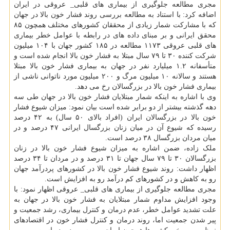
مجری مطالعه جلوگیری از بیماری های قلبی_ عروقی در ایران
اضافه کرد: با استناد به مطالعه بررسی روند فشار خون بالا در جهان
که با مشارکت شمار زیادی از محققان کشورهای مختلف همچون ۸۵
محقق ایرانی و بر مبنای داده های در رابطه با عوامل خطر بیماری
های قلبی عروقی ۱۱۷۳ مطالعه در ۱۸۵ کشور جهان با ۱۰۴ میلیون
شرکت کننده ۳۰ تا ۷۹ سال مبتلا به فشار خون بالا انجام شده است و
متأسفانه ۱.۲ میلیارد نفر در جهان به بیماری فشار خون بالا مبتلا
هستند و سالانه ۱۰ میلیون مرگ و ۲۰۰ میلیون مورد ناتوانی ناشی از
بیماری فشار خون بالا در بزرگسالان رخ می دهد.
وی با اشاره به اینکه شمار مبتلایان فشار خون بالا در جهان طی سه
دهه گذشته بیشتر از دو برابر شده است بیان نمود: میزان شیوع فشار
خون بالا در بزرگسالان ایران (افراد بالای ۵۰ سال) به ۴۲ درصد
رسیده که شیوع آن در میان زنان بزرگسال ایرانی ۴۷ درصد و در
میان مردان بزرگسال ۳۸ درصد است.
ملک زاده، ضمن اشاره به میزان شیوع فشار خون بالا در زنان
بزرگسالان ۳۰ تا ۷۹ سال جهان تا ۳۱ درصد و در مردان تا ۳۴ درصد
اظهار داشت: روند شیوع فشار خون بالا در کشورهای پردرآمد جهان
رو به کاهش و در کشورهای کم درآمد رو به افزایش است.
مجری مطالعه جلوگیری از بیماری های قلبی_ عروقی اظهار نمود: با
وجود افزایش مداوم شمار مبتلایان به فشار خون بالا در جهان به
علت تشدید عوامل خطر، عدم درمان و کنترل بیماری، رشد جمعیت و
پیر شدن جمعیت اما، روند درمان و کنترل فشار خون در اقتصادهای