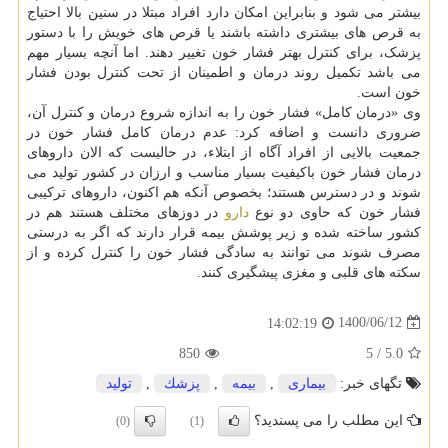
بیشتر می شود و بنابراین امکان دارد افراد مبتلا در سنین بالا احتیاج
به قرص های بیشتری داشته باشند یا قرص های خویش را با دستور
پزشک، برای کنترل بهتر فشار خون تغییر دهند. اما آنچه بسیار مهم
می باشد تکمیل روند درمان و اطمینان از تحت کنترل بودن فشار
خون است.
وی «درمان کامل» فشار خون را به اندازه شروع درمان و کنترل آن،
ضروری دانست و اضافه کرد: عدم درمان کامل فشار خون در
جمعیت بالایی از افراد آگاه از ابتلاء، در حالیست که الان داروهای
درمان فشار خون باکیفیت بسیار مناسب و ارزان در کشور تولید می
شوند و در دسترس هستند؛ بخصوص آنکه هم اکنون، داروهای ترکیبی
فشار خون که حاوی دو نوع
دارو
در دوزهای مختلف هستند هم در
کشور ساخته شده و زیر پوشش بیمه قرار دارند که اگر به درستی
مصرف شوند می توانند به سادگی فشار خون را کنترل کرده و از
سکته های قلبی و مغزی پیشگیری کنند.
1400/06/12
14:02:19
850
5
/
5.0
تگهای خبر:
بیماری
,
بیمه
,
پزشك
,
تولید
این مطلب را می پسندید؟
(0)
(1)