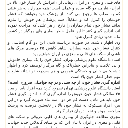
های قلبی و مغزی در ایران، رهایی از «افزایش بار فشار خون بالا در
ایران» نیازمند دو گام ساده و عملی است: همه بیماران، به هر علتی
که به مطب ها رجوع می کنند، از پزشک خود بخواهند که فشار
خونشان را کنترل کند و متقابلاً، همه پزشکان هم خویش را ملزم
بدانند فشار خون تمام بیماران را فارغ از هر علتی که مراجعه نموده
اند، اندازه گیری کنند تا این عامل خطر بیماری های مرگبار در کشور
ما تا حدود زیادی کنترل شود.
وی اظهار داشت: در صورت برداشته شدن این دو گام اساسی و
کنترل فشار خون همه بیماران، شاهد کاهش ۲۵ درصدی مرگ های
ناشی از سکته های قلبی و مغزی در ایران خواهیم بود!
استاد دانشگاه علوم پزشکی تهران، فشار خون را یک بیماری خاموش
و بی علامت و بنابراین خطرناک و گاه مرگبار توصیف کرد و اظهار
داشت: بی حالی و خستگی عمومی و هم سردرد، دو نشانه شایع و
مهم خطر فشار خون بالا است.
اندازه گیری فشار خون، از چه سنی و در چه فواصلی ضروری است؟
استاد دانشگاه علوم پزشکی تهران تصریح کرد: همه افراد باید از سن
۳۵ سالگی فشار خون خویش را اندازه گیری کنند. اندازه گیری فشار
خون باید هر ماه یا دست کم هر دو - سه ماه صورت گیرد و در این
بین، افراد مشکوک به فشار خون بالا در نخستین فرصت به پزشک
مراجعه نموده و تحت درمان قرار گیرند.
مجری مطالعه جلوگیری از بیماری های قلبی عروقی و سکته های
قلبی و مغزی در ایران با بیان این که بر مبنای گایدلاین جدید جهانی،