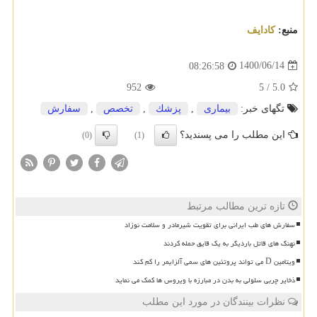
منبع:
كادایف
1400/06/14
08:26:58
952
5
/
5.0
تگهای خبر:
بیماری
,
پزشك
,
تخصص
,
سفارش
این مطلب را می پسندید؟
(0)
(1)
تازه ترین مطالب مرتبط
سفارش های طب ایرانی برای تقویت شیرمادر و سلامت نوزاد
نهنگ های قاتل باردیگر به یک قایق حمله کردند
ویتامین D می تواند پروتئین های سمی آلزایمر را کم کند
ذخایر چربی سلولی به بدن در مبارزه با ویروس ها کمک می نماید
نظرات بینندگان در مورد این مطلب