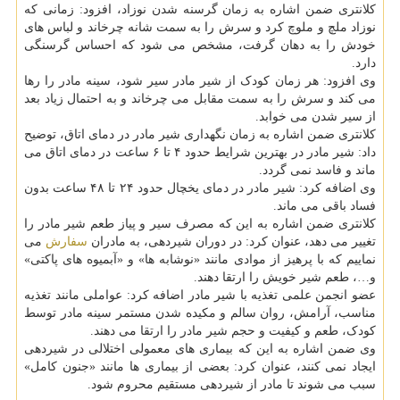
کلانتری ضمن اشاره به زمان گرسنه شدن نوزاد، افزود: زمانی که
نوزاد ملچ و ملوچ کرد و سرش را به سمت شانه چرخاند و لباس های
خودش را به دهان گرفت، مشخص می شود که احساس گرسنگی
دارد.
وی افزود: هر زمان کودک از شیر مادر سیر شود، سینه مادر را رها
می کند و سرش را به سمت مقابل می چرخاند و به احتمال زیاد بعد
از سیر شدن می خوابد.
کلانتری ضمن اشاره به زمان نگهداری شیر مادر در دمای اتاق، توضیح
داد: شیر مادر در بهترین شرایط حدود ۴ تا ۶ ساعت در دمای اتاق می
ماند و فاسد نمی گردد.
وی اضافه کرد: شیر مادر در دمای یخچال حدود ۲۴ تا ۴۸ ساعت بدون
فساد باقی می ماند.
کلانتری ضمن اشاره به این که مصرف سیر و پیاز طعم شیر مادر را
تغییر می دهد، عنوان کرد: در دوران شیردهی، به مادران
سفارش
می
نماییم که با پرهیز از موادی مانند «نوشابه ها» و «آبمیوه های پاکتی»
و…، طعم شیر خویش را ارتقا دهند.
عضو انجمن علمی تغذیه با شیر مادر اضافه کرد: عواملی مانند تغذیه
مناسب، آرامش، روان سالم و مکیده شدن مستمر سینه مادر توسط
کودک، طعم و کیفیت و حجم شیر مادر را ارتقا می دهند.
وی ضمن اشاره به این که بیماری های معمولی اختلالی در شیردهی
ایجاد نمی کنند، عنوان کرد: بعضی از بیماری ها مانند «جنون کامل»
سبب می شوند تا مادر از شیردهی مستقیم محروم شود.