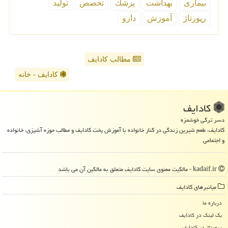
بیماری
بهداشت
پزشك
تخصص
تولید
رپورتاژ
آموزش
دارو
مطالب کادایف
کادایف - خانه
كادایف
دسر ترکی خوشمزه
کادایف، طعم شیرین زندگی در کنار خانواده با آموزش پخت کادایف و مطالب حوزه آشپزی، خانواده
و اجتماعی
kadaif.ir - مالکیت معنوی سایت كادایف متعلق به مالکین آن می باشد
میانبرهای كادایف
درباره ما
بک لینک در كادایف
رپورتاژ در كادایف