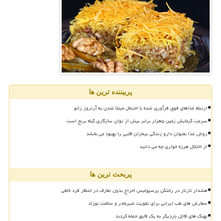
پربیننده ترین ها
ارتباط غذاهای فوق فرآوری شده با احتمال مبتلا شدن به آرتروز زانو
سرعت گرمایش زمین ۵هزار برابر بیش از توان سازگاری گیاه برنج است
روش غذا بعنوان دارو زندگی بیماران قلبی را بهبود می بخشد
از اختلال هرزه خواری چه می دانید
پربحث ترین ها
هشدار تارتار در رختکن پرسپولیس اخراج بدون تعارف در انتظار فرد خاطی
سفارش های طب ایرانی برای تقویت شیرمادر و سلامت نوزاد
نهنگ های قاتل باردیگر به یک قایق حمله کردند