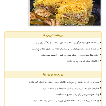
پربیننده ترین ها
ارتباط غذاهای فوق فرآوری شده با احتمال مبتلا شدن به آرتروز زانو
سرعت گرمایش زمین ۵هزار برابر بیش از توان سازگاری گیاه برنج است
روش غذا بعنوان دارو زندگی بیماران قلبی را بهبود می بخشد
از اختلال هرزه خواری چه می دانید
پربحث ترین ها
هشدار تارتار در رختکن پرسپولیس اخراج بدون تعارف در انتظار فرد خاطی
سفارش های طب ایرانی برای تقویت شیرمادر و سلامت نوزاد
نهنگ های قاتل باردیگر به یک قایق حمله کردند
۱۲ هفته رژیم فستینگ به حفظ کاهش وزن در یک سال بعد کمک نماید