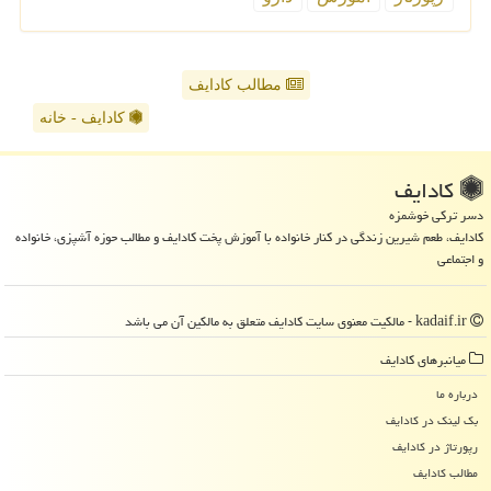
مطالب کادایف
کادایف - خانه
كادایف
دسر ترکی خوشمزه
کادایف، طعم شیرین زندگی در کنار خانواده با آموزش پخت کادایف و مطالب حوزه آشپزی، خانواده
و اجتماعی
kadaif.ir - مالکیت معنوی سایت كادایف متعلق به مالکین آن می باشد
میانبرهای كادایف
درباره ما
بک لینک در كادایف
رپورتاژ در كادایف
مطالب كادایف