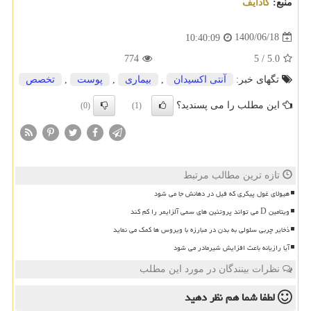
منبع:
كادایف
1400/06/18
10:40:09
774
5
/
5.0
تگهای خبر:
آنتی اكسیدان
,
بیماری
,
پوست
,
تخصص
این مطلب را می پسندید؟
(0)
(1)
تازه ترین مطالب مرتبط
هیولای غول پیکری که فیل در دهانش جا می شود
ویتامین D می تواند پروتئین های سمی آلزایمر را کم کند
ذخایر چربی سلولی به بدن در مبارزه با ویروس ها کمک می نماید
آیا رازیانه باعث افزایش شیرمادر می شود
نظرات بینندگان در مورد این مطلب
لطفا شما هم
نظر دهید