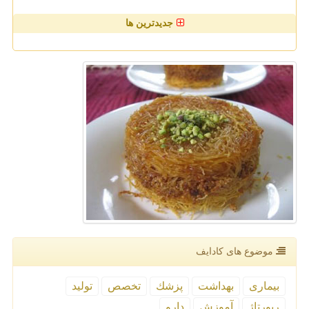
جدیدترین ها
موضوع های كادایف
بیماری
بهداشت
پزشك
تخصص
تولید
رپورتاژ
آموزش
دارو