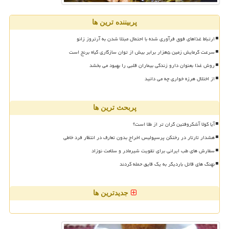
پربیننده ترین ها
ارتباط غذاهای فوق فرآوری شده با احتمال مبتلا شدن به آرتروز زانو
سرعت گرمایش زمین ۵هزار برابر بیش از توان سازگاری گیاه برنج است
روش غذا بعنوان دارو زندگی بیماران قلبی را بهبود می بخشد
از اختلال هرزه خواری چه می دانید
پربحث ترین ها
آیا کولا آشکروفتین گران تر از طلا است؟
هشدار تارتار در رختکن پرسپولیس اخراج بدون تعارف در انتظار فرد خاطی
سفارش های طب ایرانی برای تقویت شیرمادر و سلامت نوزاد
نهنگ های قاتل باردیگر به یک قایق حمله کردند
جدیدترین ها