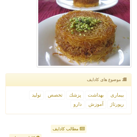
موضوع های كادایف
بیماری
بهداشت
پزشك
تخصص
تولید
رپورتاژ
آموزش
دارو
مطالب کادایف