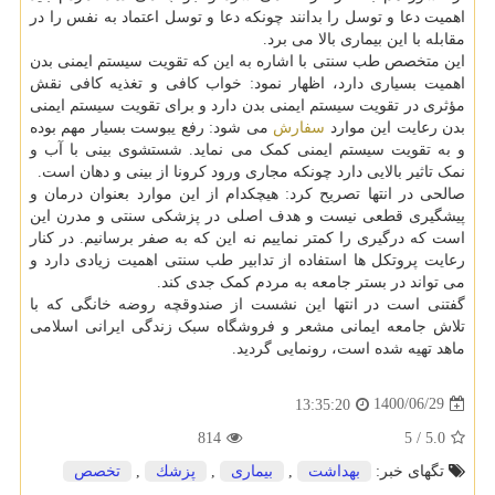
اهمیت دعا و توسل را بدانند چونکه دعا و توسل اعتماد به نفس را در
مقابله با این بیماری بالا می برد.
این متخصص طب سنتی با اشاره به این که تقویت سیستم ایمنی بدن
اهمیت بسیاری دارد، اظهار نمود: خواب کافی و تغذیه کافی نقش
مؤثری در تقویت سیستم ایمنی بدن دارد و برای تقویت سیستم ایمنی
بدن رعایت این موارد
سفارش
می شود: رفع یبوست بسیار مهم بوده
و به تقویت سیستم ایمنی کمک می نماید. شستشوی بینی با آب و
نمک تاثیر بالایی دارد چونکه مجاری ورود کرونا از بینی و دهان است.
صالحی در انتها تصریح کرد: هیچکدام از این موارد بعنوان درمان و
پیشگیری قطعی نیست و هدف اصلی در پزشکی سنتی و مدرن این
است که درگیری را کمتر نماییم نه این که به صفر برسانیم. در کنار
رعایت پروتکل ها استفاده از تدابیر طب سنتی اهمیت زیادی دارد و
می تواند در بستر جامعه به مردم کمک جدی کند.
گفتنی است در انتها این نشست از صندوقچه روضه خانگی که با
تلاش جامعه ایمانی مشعر و فروشگاه سبک زندگی ایرانی اسلامی
ماهد تهیه شده است، رونمایی گردید.
1400/06/29
13:35:20
814
5
/
5.0
تگهای خبر:
بهداشت
,
بیماری
,
پزشك
,
تخصص