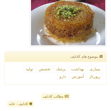
موضوع های كادایف
بیماری
بهداشت
پزشك
تخصص
تولید
رپورتاژ
آموزش
دارو
مطالب کادایف
کادایف - خانه