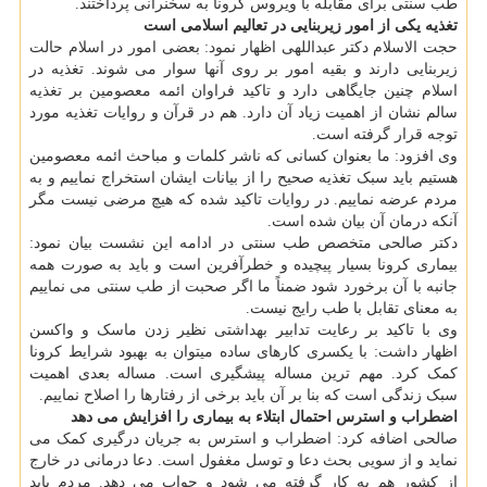
طب سنتی برای مقابله با ویروس کرونا به سخنرانی پرداختند.
تغذیه یکی از امور زیربنایی در تعالیم اسلامی است
حجت الاسلام دکتر عبداللهی اظهار نمود: بعضی امور در اسلام حالت
زیربنایی دارند و بقیه امور بر روی آنها سوار می شوند. تغذیه در
اسلام چنین جایگاهی دارد و تاکید فراوان ائمه معصومین بر تغذیه
سالم نشان از اهمیت زیاد آن دارد. هم در قرآن و روایات تغذیه مورد
توجه قرار گرفته است.
وی افزود: ما بعنوان کسانی که ناشر کلمات و مباحث ائمه معصومین
هستیم باید سبک تغذیه صحیح را از بیانات ایشان استخراج نماییم و به
مردم عرضه نماییم. در روایات تاکید شده که هیچ مرضی نیست مگر
آنکه درمان آن بیان شده است.
دکتر صالحی متخصص طب سنتی در ادامه این نشست بیان نمود:
بیماری کرونا بسیار پیچیده و خطرآفرین است و باید به صورت همه
جانبه با آن برخورد شود ضمناً ما اگر صحبت از طب سنتی می نماییم
به معنای تقابل با طب رایج نیست.
وی با تاکید بر رعایت تدابیر بهداشتی نظیر زدن ماسک و واکسن
اظهار داشت: با یکسری کارهای ساده میتوان به بهبود شرایط کرونا
کمک کرد. مهم ترین مساله پیشگیری است. مساله بعدی اهمیت
سبک زندگی است که بنا بر آن باید برخی از رفتارها را اصلاح نماییم.
اضطراب و استرس احتمال ابتلاء به بیماری را افزایش می دهد
صالحی اضافه کرد: اضطراب و استرس به جریان درگیری کمک می
نماید و از سویی بحث دعا و توسل مغفول است. دعا درمانی در خارج
از کشور هم به کار گرفته می شود و جواب می دهد. مردم باید