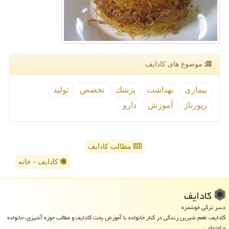
موضوع های كادایف
بیماری
بهداشت
پزشك
تخصص
تولید
رپورتاژ
آموزش
دارو
مطالب کادایف
کادایف - خانه
كادایف
دسر ترکی خوشمزه
کادایف، طعم شیرین زندگی در کنار خانواده با آموزش پخت کادایف و مطالب حوزه آشپزی، خانواده
و اجتماعی