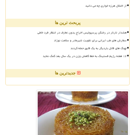
از اختلال هرزه خواری چه می دانید
پربحث ترین ها
هشدار تارتار در رختکن پرسپولیس اخراج بدون تعارف در انتظار فرد خاطی
سفارش های طب ایرانی برای تقویت شیرمادر و سلامت نوزاد
نهنگ های قاتل باردیگر به یک قایق حمله کردند
۱۲ هفته رژیم فستینگ به حفظ کاهش وزن در یک سال بعد کمک نماید
جدیدترین ها