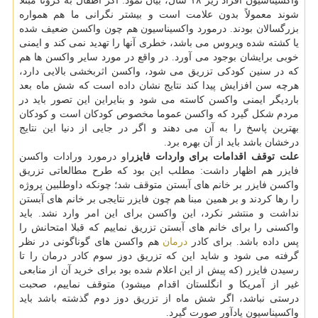
واکسیناسیون افراد زیر ۱۸ سال، بیان نمود: اگر اطفال به کرونا مبتلا
شوند معمولاً بدون علامت است و بیشتر نگرانی ما هم همواره
بزرگسالان بودند. درمورد واکسیناسیون هم چون واکسن ضعیف شده
یا کشته شده ویروس می باشد، خطری آنها را تهدید نمی کند و ایمنی
خوبی برایشان بوجود می آورد. در واقع در مورد سایر واکسن ها هم
که در سنین کودکی تزریق می شود، واکسن اثربخشی بالایی دارد،
هرچه سن افزایش پیدا کند نتایج نشان داده است که شش ماه بعد
باردیگر ایمنی واکسن کاسته می شود و بنایراین این تصور باید در
مردم شکل گیرد که واکسن عموما مخصوص کودکان است و کودکان
بهترین پاسخ را به آن می دهند و اگر در جایی از دنیا این نتایج
درخشان باشد باید از آن بهره برد.
علت توقف اقدامات برای واردات فایزر
او درمورد ورادات واکسن
فایزر هم اظهار داشت: مطلب این بود که طرح مطالعاتی تزریق
واکسن فایزر بر خانم های آبستن متوقف شد؛ چونکه داوطلبین پروژه
را رها کردند و بر همین مبنا هم چون فایزر نتایجی بر خانم های آبستن
نداشت و منتشر نکرد، این واکسن برای این امر وارد نشد. باید
واکسنی را برای خانم های آبستن تزریق نماییم که قبلا امتحانش را
پس داده باشد. برای کادر
درمان
هم واکسن های گوناگونی در نظر
گرفته می شود و شاید این که تزریق دوز سوم کادر درمان را تا
رسیدن فایزر (که پیش از این اعلام شده بود برای خرید آن از منابعی
غیر از آمریکا و انگلستان اقدام میشود) متوقف نماییم، صحبت
درستی نباشد، اگر شش ماه از تزریق دوز دوم گذشته باشد باید
واکسیناسیون یادآور صورت گیرد.