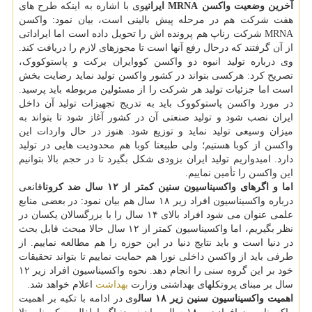
آخرین وضعیت واکسن MRNA ایرانی
وی با اشاره به اینکه طرح های
هفت شرکت هم در مرحله پیش بالینی است، بیان نمود: واکسن
MRNA شرکت رناپ هم پرونده اش را تحویل داده است اما ایراداتی
از آن گرفتند که درحال رفع آنها است تا مجوزهای لازم را دریافت کند.
وی درباره تولید انبوه دو واکسن کووایران برکت و پاستوکووک،
تصریح کرد: هرکسی بتواند در کشور واکسن تولید نماید رضایت بخش
است اما جزئیات تولید هر شرکت را از مسئولین مربوطه باید پرسید.
در مورد واکسن پاستوکووک باید به تدریج تجهیزات تولید آن داخل
ایران نصب شود و تولید صنعتی آن در کشور آغاز شود تا بتواند به
میزان وسیعی تولید نماید و توزیع شود. هنوز در حال واردات این
واکسن از کوبا هستیم؛ ولی طبیعتا کوبا هم محدودیت هایی در تولید
دارد. امیدواریم تولید ایران بزودی شکل بگیرد تا در حجم بالا بتوانیم
این واکسن را تأمین نماییم.
اما و اگرهای واکسیناسیون سنین کمتر از ۱۲ سال ضد کرونا
قانعی
درباره واکسیناسیون افراد زیر ۱۸ سال هم بیان نمود: در بعضی منابع
علمی عنوان می شود افراد بالای ۱۴ سال را با بزرگسالان یکسان در
نظر بگیریم، اما واکسیناسیون کمتر از ۱۲ سال حالا مبحث قابل بحث
در دنیا است و باید نتایج دنیا در این حوزه را هم مطالعه نماییم. از
طرفی باید از واکسن داخلی نورا هم حمایت نماییم تا بتواند تحقیقات
خود بر این گروه سنی را انجام دهد. نحوه واکسیناسیون افراد زیر ۱۲
سال بر مبنای پروتکلهای بهداشتی وزارت
بهداشت
اعلام خواهد شد.
اهمیت واکسیناسیون سنین زیر ۱۸ سال
وی در ادامه با تکیه بر اهمیت