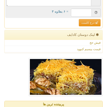
= ۶ بعلاوه ۳
درج کامنت
لینک دوستان كادایف
فیش حج
قیمت بیسیم کنوود
پربیننده ترین ها