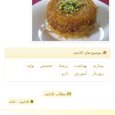
موضوع های كادایف
بیماری
بهداشت
پزشك
تخصص
تولید
رپورتاژ
آموزش
دارو
مطالب کادایف
کادایف - خانه