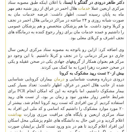
دکتر طاهر درودی در گفتگو با ایسنا،
با اعلان اینکه طبق مصوبه ستاد
مرکزی اربعین عملا
خدمات
هلال احمر در عراق از روز شنبه دهم مهر
ماه به پایان رسیده است، اظهار داشت: عرضه خدمات مان به
صورت شبانه روزی و ۲۴ ساعته در مراکز درمانی هلال احمر در نجف
و کربلا وجود داشت. ما هم پزشکان متخصص و هم پزشکان عمومی
را داشتیم و عمده خدمات مان برای زوار رجوع کننده به درمانگاه های
نجف اشرف و کربلای معلی بود.
وی اضافه کرد: ازاین رو باتوجه به مصوبه ستاد مرکزی اربعین سال
جاری دو مرکز درمانی را در نجف و کربلا داشتیم. با این وجود دو
مرکز هم بعنوان همکار از گروههای جهادی یکی در صحن عقیله و یکی
در صحن حضرت زهرا (س) به ما کمک می کردند.
بیش از۲۰ تست رپید مشکوک به کرونا
درودی درباره وضعیت شناسایی و
درمان
بیماران کرونایی شناسایی
شده از جانب هلال احمر در عراق، اظهار داشت: تعداد بسیار کمی
بیمار مشکوک داشتیم، اما باتوجه به این که امکان انجام PCR برای
شرایط حاضر زوار مقدور نبود و زمان بر بود، از تست های رپید
استفاده کردیم. از بین افرادی که تست رپید کرونا انجام شد، بیشتر از
۲۰ مورد موارد مشکوک را داشتیم که اسامی و کد ملی این افراد به
ستاد مرکزی اربعین و پایگاه های مراقبت مرزی وزارت
بهداشت
اعلام گردید و در عین حال به دانشگاه های علوم پزشکی محل اسکان
این افراد اعلام گردید تا هم در بدو ورود تست کامل برایشان صورت