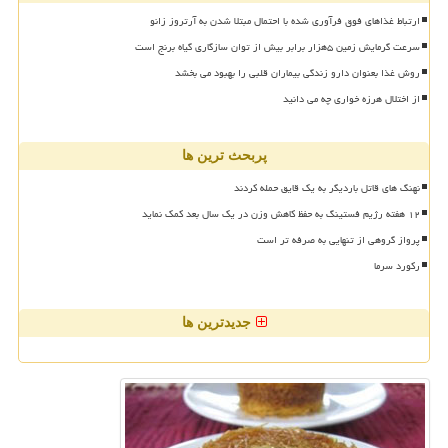
ارتباط غذاهای فوق فرآوری شده با احتمال مبتلا شدن به آرتروز زانو
سرعت گرمایش زمین ۵هزار برابر بیش از توان سازگاری گیاه برنج است
روش غذا بعنوان دارو زندگی بیماران قلبی را بهبود می بخشد
از اختلال هرزه خواری چه می دانید
پربحث ترین ها
نهنگ های قاتل باردیگر به یک قایق حمله کردند
۱۲ هفته رژیم فستینگ به حفظ کاهش وزن در یک سال بعد کمک نماید
پرواز گروهی از تنهایی به صرفه تر است
رکورد سرما
جدیدترین ها