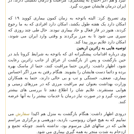
گیرد و هم اگر احتیاج به پیشگیری، مراقبت و درمان تکمیلی دارند، در
ایران درمان هایشان صورت گیرد.
وی تصریح کرد: البته باتوجه به زمان کمون بیماری کووید ۱۹ که
امکان دارد یک هفته طول بکشد، امکان دارد افرادی که به ما رجوع
کردند، هنوز در فاز فعال و حاد بیماری نبودند. حال طی چند روزی که
سپری می شود تا به مرز برگردند و وقتی وارد ایران می شوند،
امکان دارد علایم بروز پیدا کند.
توصیه هایی به زائرین اربعین
وی درباره اقدامات پیشگیرانه ای که باتوجه به شرایط کرونا باید در
حین بازگشت و پس از بازگشت از عراق از جانب زائرین رعایت
شود، اظهار داشت: زائرین حتما مراقبت کنند، حتما از ماسک بهره
برده و دائما دست هایشان را بشویند. هنگام رفتن به مرز اگر احساس
بیماری، ضعف، خستگی و تب و بی حالی دارند، حتما به همکاران
وزارت بهداشت بعنوان تیم مراقبت مرزی که در مرزهای زمینی و
هوایی مستقرند، علایم شان را اطلاع دهند تا بررسی های بیشتر
صورت گیرد و در صورت نیاز درمان یا خدمات بیشتر را به آنها عرضه
کنند.
درودی اظهار داشت: هنگام بازگشت به منزل هم اکیدا
سفارش
می
نماییم که به هیچ عنوان روبوسی، بازدید، دورهمی و برگزاری مراسم
هایی که در سالهای قبل مرسوم بود، نداشته باشند. چونکه تجمع و
ازدحام به شدت منجر به همه گیری بیماری می شود.