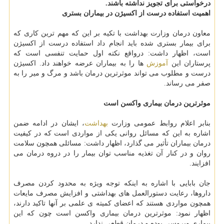
درخواستی برای تجویز نداشته باشند.
اهمیت استفاده درست از اکسیژن در بیماران بستری
معاون درمان وزارت بهداشت با تکیه بر این که مهم ترین کاری که
برای بیمار بستری شده باید انجام داد استفاده درست از اکسیژن
است، اظهار داشت: درواقع نکته اول حمایت تنفسی است که
پرستاران این
آموزش
ها را به بیماران عرضه خواهند داد. اکسیژن
درست و مطلوب می تواند موثرترین درمان باشد و مرگ و میر را به
صفر می رساند.
موثرترین درمان بیماری واکسن است
بنابر اعلام روابط عمومی وزارت
بهداشت
، ایشان در ادامه ضمن
اشاره به این که مسائل روانی یکی از مواردی است که در کیفیت
درمان بیماران تأثیر می گذارد، اظهار داشت: مسائلی همچون سلامت
روان و در کنار آن تغذیه مناسب توان بیمار را در دروه درمان می
افزایند.
جان بابایی با اشاره به اینکه توجه ویژه به محدود کردن مصرف
داروها، رعایت دستورالعمل های بهداشتی و افزایش مصرف مایعات
همچون مواردی هستند که اعضای کمیته ی علمی بر آنها تاکید دارند،
اظهار نمود: موثرترین درمان بیماری واکسن است چون که این
بیماری ویروسی بوده و درمان قطعی ندارد.