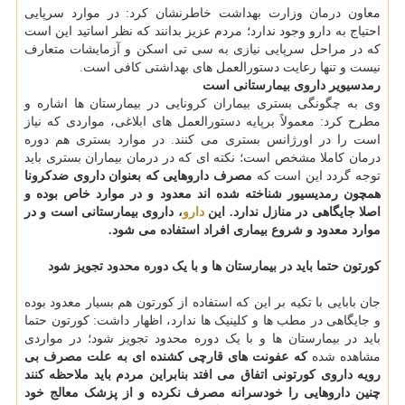
معاون درمان وزارت بهداشت خاطرنشان کرد: در موارد سرپایی
احتیاج به دارو وجود ندارد؛ مردم عزیز بدانند که نظر اساتید این است
که در مراحل سرپایی نیازی به سی تی اسکن و آزمایشات متعارف
نیست و تنها رعایت دستورالعمل های بهداشتی کافی است.
رمدسیویر داروی بیمارستانی است
وی به چگونگی بستری بیماران کرونایی در بیمارستان ها اشاره و
مطرح کرد: معمولاً برپایه دستورالعمل های ابلاغی، مواردی که نیاز
است را در اورژانس بستری می کنند. در موارد بستری هم دوره
درمان کاملا مشخص است؛ نکته ای که در درمان بیماران بستری باید
توجه گردد این است که
مصرف داروهایی که بعنوان داروی ضدکرونا
همچون رمدیسیور شناخته شده اند معدود و در موارد خاص بوده و
اصلا جایگاهی در منازل ندارد. این
دارو
، داروی بیمارستانی است و در
موارد معدود و شروع بیماری افراد استفاده می شود.
کورتون حتما باید در بیمارستان ها و با یک دوره محدود تجویز شود
جان بابایی با تکیه بر این که استفاده از کورتون هم بسیار معدود بوده
و جایگاهی در مطب ها و کلینیک ها ندارد، اظهار داشت: کورتون حتما
باید در بیمارستان ها و با یک دوره محدود تجویز شود؛ در مواردی
مشاهده شده
که عفونت های قارچی کشنده ای به علت مصرف بی
رویه داروی کورتونی اتفاق می افتد بنابراین مردم باید ملاحظه کنند
چنین داروهایی را خودسرانه مصرف نکرده و از پزشک معالج خود