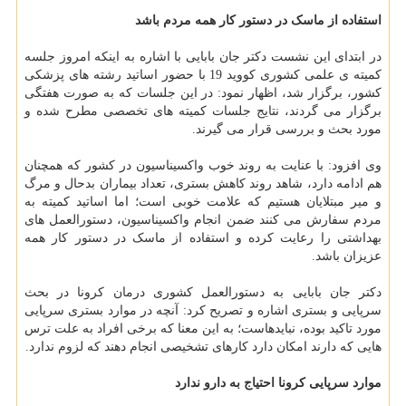
استفاده از ماسک در دستور کار همه مردم باشد
در ابتدای این نشست دکتر جان بابایی با اشاره به اینکه امروز جلسه
کمیته ی علمی کشوری کووید 19 با حضور اساتید رشته های پزشکی
کشور، برگزار شد، اظهار نمود: در این جلسات که به صورت هفتگی
برگزار می گردند، نتایج جلسات کمیته های تخصصی مطرح شده و
مورد بحث و بررسی قرار می گیرند.
وی افزود: با عنایت به روند خوب واکسیناسیون در کشور که همچنان
هم ادامه دارد، شاهد روند کاهش بستری، تعداد بیماران بدحال و مرگ
و میر مبتلایان هستیم که علامت خوبی است؛ اما اساتید کمیته به
مردم سفارش می کنند ضمن انجام واکسیناسیون، دستورالعمل های
بهداشتی را رعایت کرده و استفاده از ماسک در دستور کار همه
عزیزان باشد.
دکتر جان بابایی به دستورالعمل کشوری درمان کرونا در بحث
سرپایی و بستری اشاره و تصریح کرد: آنچه در موارد بستری سرپایی
مورد تاکید بوده، نبایدهاست؛ به این معنا که برخی افراد به علت ترس
هایی که دارند امکان دارد کارهای تشخیصی انجام دهند که لزوم ندارد.
موارد سرپایی کرونا احتیاج به دارو ندارد