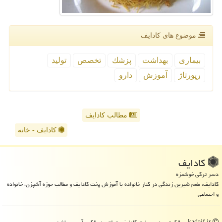
موضوع های كادایف
بیماری
بهداشت
پزشك
تخصص
تولید
رپورتاژ
آموزش
دارو
مطالب کادایف
کادایف - خانه
كادایف
دسر ترکی خوشمزه
کادایف، طعم شیرین زندگی در کنار خانواده با آموزش پخت کادایف و مطالب حوزه آشپزی، خانواده
و اجتماعی