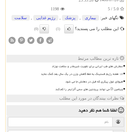
23:33:28
1198
5
/
5.0
تگهای خبر:
بیماری
,
پزشك
,
رژیم غذایی
,
سلامت
این مطلب را می پسندید؟
(0)
(1)
تازه ترین مطالب مرتبط
سفارش های طب ایرانی برای تقویت شیرمادر و سلامت نوزاد
۱۲ هفته رژیم فستینگ به حفظ کاهش وزن در یک سال بعد کمک نماید
هیولای غول پیکری که فیل در دهانش جا می شود
ویتامین D می تواند پروتئین های سمی آلزایمر را کم کند
نظرات بینندگان در مورد این مطلب
لطفا شما هم
نظر دهید