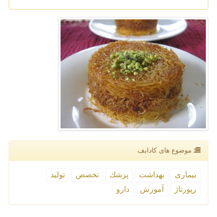
موضوع های كادایف
بیماری
بهداشت
پزشك
تخصص
تولید
رپورتاژ
آموزش
دارو