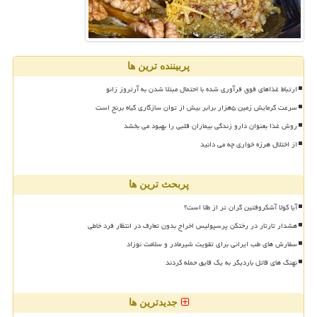
پربیننده ترین ها
ارتباط غذاهای فوق فرآوری شده با احتمال مبتلا شدن به آرتروز زانو
سرعت گرمایش زمین ۵هزار برابر بیش از توان سازگاری گیاه برنج است
روش غذا بعنوان دارو زندگی بیماران قلبی را بهبود می بخشد
از اختلال هرزه خواری چه می دانید
پربحث ترین ها
آیا کولا آشکروفتین گران تر از طلا است؟
هشدار تارتار در رختکن پرسپولیس اخراج بدون تعارف در انتظار فرد خاطی
سفارش های طب ایرانی برای تقویت شیرمادر و سلامت نوزاد
نهنگ های قاتل باردیگر به یک قایق حمله کردند
جدیدترین ها