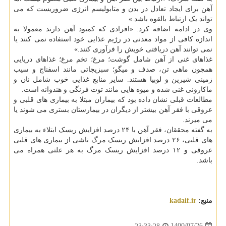
آهن برای ایجاد تعادل در بدن و متابولیسم انرژی ضروریست که می
تواند یک ارتباط بالقوه باشد.»
وی در ادامه اضافه کرد: «افرادی که کمبود آهن دارند معمولا به
اندازه کافی از مواد معدنی در رژیم غذایی خود استفاده نمی کنند یا
نمی توانند آهن دریافتی خویش را فرآوری کنند.»
غذاهای غنی از آهن شامل گوشت؛ مرغ؛ تخم مرغ؛ غذاهای دریایی
همچون ماهی تن، صدف و میگو؛ سبزیجاتی مانند اسفناج و سیب
زمینی شیرین و لوبیا هستند. سایر منابع غذایی خوب شامل نان و
ماکارونی غنی شده و میوه هایی مانند توت فرنگی و هندوانه است.
مطالعات قبلی نشان داده بود که بیماران مبتلا به بیماری های قلبی و
عروقی با فقر آهن بیشتر از دیگران در بیمارستان بستری می شوند یا
می میرند.
به گفته محققان، فقر آهن با ۲۴ درصد افزایش ریسک ابتلاء به بیماری
های قلبی، ۲۶ درصد افزایش ریسک مرگ ناشی از بیماری های قلبی
عروقی و ۱۲ درصد افزایش ریسک مرگ به هر علتی همراه می
باشد.
منبع:
kadaif.ir
1400/07/26