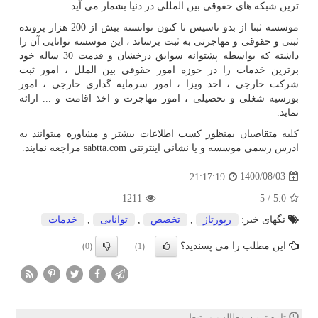
ترین شبکه های حقوقی بین المللی در دنیا بشمار می آید.
موسسه ثبتا از بدو تاسیس تا کنون توانسته بیش از 200 هزار پرونده
ثبتی و حقوقی و مهاجرتی به ثبت برساند ، این موسسه توانایی آن را
داشته که بواسطه پشتوانه سوابق درخشان و قدمت 30 ساله خود
برترین خدمات را در حوزه امور حقوقی بین الملل ، امور ثبت
شرکت خارجی ، اخذ ویزا ، امور سرمایه گذاری خارجی ، امور
بورسیه شغلی و تحصیلی ، امور مهاجرت و اخذ اقامت و ... ارائه
نماید.
کلیه متقاضیان بمنظور کسب اطلاعات بیشتر و مشاوره میتوانند به
ادرس رسمی موسسه و یا نشانی اینترنتی
sabtta.com
مراجعه نمایند.
1400/08/03
21:17:19
1211
5
/
5.0
تگهای خبر:
رپورتاژ
,
تخصص
,
توانایی
,
خدمات
این مطلب را می پسندید؟
(0)
(1)
تازه ترین مطالب مرتبط