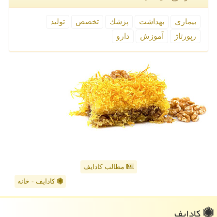
بیماری
بهداشت
پزشك
تخصص
تولید
رپورتاژ
آموزش
دارو
مطالب کادایف
کادایف - خانه
كادایف