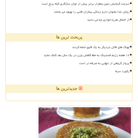
سرعت گرمایش زمین ۵هزار برابر بیش از توان سازگاری گیاه برنج است
روش غذا بعنوان دارو زندگی بیماران قلبی را بهبود می بخشد
از اختلال هرزه خواری چه می دانید
پربحث ترین ها
نهنگ های قاتل باردیگر به یک قایق حمله کردند
۱۲ هفته رژیم فستینگ به حفظ کاهش وزن در یک سال بعد کمک نماید
پرواز گروهی از تنهایی به صرفه تر است
رکورد سرما
جدیدترین ها