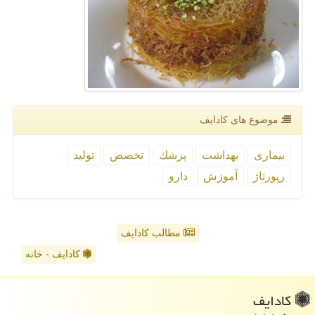
موضوع های كادایف
بیماری
بهداشت
پزشك
تخصص
تولید
رپورتاژ
آموزش
دارو
مطالب کادایف
کادایف - خانه
كادایف