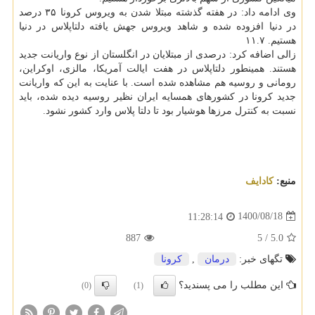
وی ادامه داد: در هفته گذشته مبتلا شدن به ویروس کرونا ۳۵ درصد
در دنیا افزوده شده و شاهد ویروس جهش یافته دلتاپلاس در دنیا
هستیم. ۱۱.۷
زالی اضافه کرد: درصدی از مبتلایان در انگلستان از نوع واریانت جدید
هستند. همینطور دلتاپلاس در هفت ایالت آمریکا، مالزی، اوکراین،
رومانی و روسیه هم مشاهده شده است. با عنایت به این که واریانت
جدید کرونا در کشورهای همسایه ایران نظیر روسیه دیده شده، باید
نسبت به کنترل مرزها هوشیار بود تا دلتا پلاس وارد کشور نشود.
منبع:
كادایف
1400/08/18
11:28:14
887
5
/
5.0
تگهای خبر:
درمان
,
كرونا
این مطلب را می پسندید؟
(0)
(1)