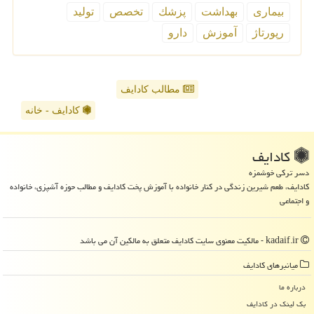
بیماری
بهداشت
پزشك
تخصص
تولید
رپورتاژ
آموزش
دارو
مطالب کادایف
کادایف - خانه
كادایف
دسر ترکی خوشمزه
کادایف، طعم شیرین زندگی در کنار خانواده با آموزش پخت کادایف و مطالب حوزه آشپزی، خانواده
و اجتماعی
kadaif.ir - مالکیت معنوی سایت كادایف متعلق به مالکین آن می باشد
میانبرهای كادایف
درباره ما
بک لینک در كادایف