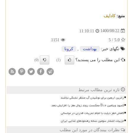
منبع:
كادایف
1400/08/22
11:10:11
1151
5
/
5.0
تگهای خبر:
بهداشت
,
كرونا
این مطلب را می پسندید؟
(0)
(1)
تازه ترین مطالب مرتبط
زائرین اربعین برای نوشیدن آب منتظر تشنگی نباشند
کمبود ویتامین B۱۲ ممکنست روند زوال مغز را افزایش دهد
کاهش خطر دیابت با انجام تمرینات قدرتی در میانسالی
جزییات انتشار سومین نسخه رهنمودهای غذایی ایران
نظرات بینندگان در مورد این مطلب