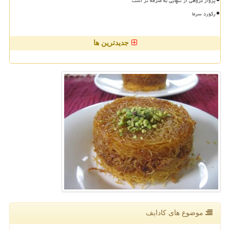
پرواز گروهی از تنهایی به صرفه تر است
رکورد سرما
جدیدترین ها
موضوع های كادایف