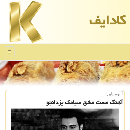
كادایف
منو
آلبوم پاییز؛
آهنگ مست عشق سیامک یزدانجو