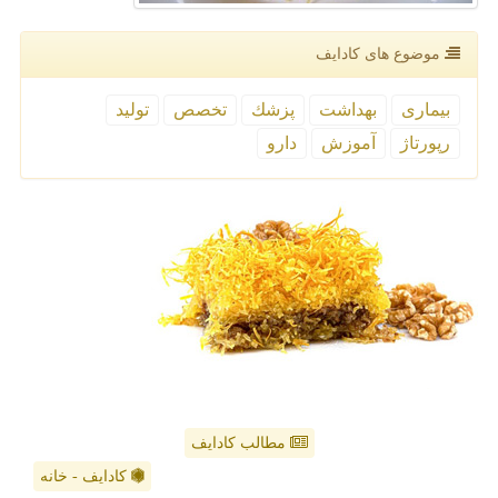
موضوع های كادایف
بیماری
بهداشت
پزشك
تخصص
تولید
رپورتاژ
آموزش
دارو
مطالب کادایف
کادایف - خانه