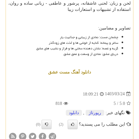
لحن و زبان: لحنی عاشقانه، پرشور و عاطفی - زبانی ساده و روان،
استفاده از تشبیهات و استعارات زیبا
تصاویر و مضامین:
چشمان مست: نمادی از زیبایی و جذابیت یار
ساغر و پیمانه: کنایه از خوشی ها و لذت های زودگذر
گریه و غصه: نشان دهنده سختی ها و فراز و نشیب های عشق
دریای عشق: نمادی از وسعت و عمق عشق
دانلود آهنگ مست عشق
1403/03/24
18:09:21
818
5
/
5.0
تگهای خبر:
رپورتاژ
,
دانلود
این مطلب را می پسندید؟
(0)
(2)