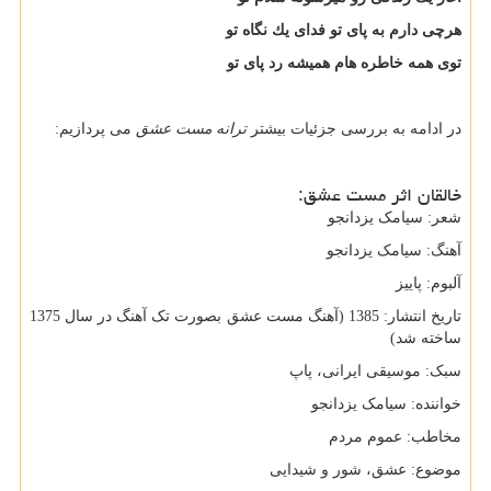
هرچى دارم به پاى تو فداى یك نگاه تو
توى همه خاطره هام همیشه رد پاى تو
در ادامه به بررسی جزئیات بیشتر
ترانه مست عشق
می پردازیم:
خالقان اثر مست عشق:
شعر: سیامک یزدانجو
آهنگ: سیامک یزدانجو
آلبوم: پاییز
تاریخ انتشار: 1385 (آهنگ مست عشق بصورت تک آهنگ در سال 1375
ساخته شد)
سبک: موسیقی ایرانی، پاپ
خواننده: سیامک یزدانجو
مخاطب: عموم مردم
موضوع: عشق، شور و شیدایی