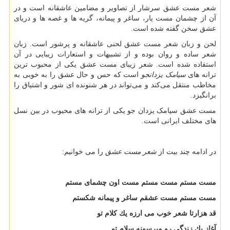
شعر مست عشق سرشار از تصاویر و مضامین عاشقانه است و در
آن از چشمان مست یار، ساغر و پیمانه، گریه ها و غصه ها و دریای
عشق سخن گفته شده است.
لحن و زبان شعر مست عشق لحنی عاشقانه و پرشور است. زبان
شعر ساده و روان بوده و از تشبیهات و استعارات زیبایی در آن
استفاده شده است. شعر زیبای مست عشق یکی از محبوب‌ ترین
ترانه‌ های
سیامک یزدانجو
است که حس و حال عشق را به خوبی به
مخاطب منتقل می‌کند و می‌تواند در هر شنونده ای شور و اشتیاق را
برانگیزد.
مست عشق سیامک یزدان جو یکی از ترانه های محبوب در بین نسل
های مختلف ایرانی است.
در ادامه چند بیت از
شعر مست عشق
را می خوانیم:
مست مستم مست مستم مست اون چشماى مستم
مست مستم مست عشقم ساغر و پیمانه شكستم
قد هزارتا شعر خوب مى ارزه یك كلام تو
آغاز یك زندگى رو میرسونه سلام تو