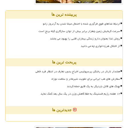
پربیننده ترین ها
ارتباط غذاهای فوق فرآوری شده با احتمال مبتلا شدن به آرتروز زانو
سرعت گرمایش زمین ۵هزار برابر بیش از توان سازگاری گیاه برنج است
روش غذا بعنوان دارو زندگی بیماران قلبی را بهبود می بخشد
از اختلال هرزه خواری چه می دانید
پربحث ترین ها
هشدار تارتار در رختکن پرسپولیس اخراج بدون تعارف در انتظار فرد خاطی
سفارش های طب ایرانی برای تقویت شیرمادر و سلامت نوزاد
نهنگ های قاتل باردیگر به یک قایق حمله کردند
۱۲ هفته رژیم فستینگ به حفظ کاهش وزن در یک سال بعد کمک نماید
جدیدترین ها