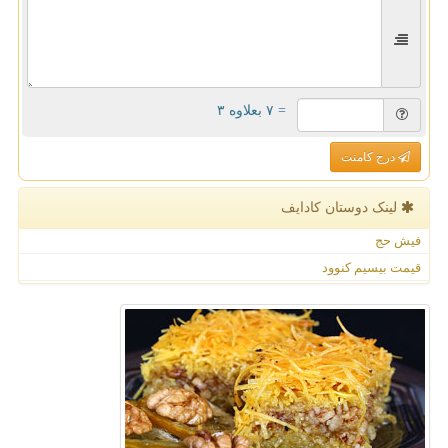
= ۷ بعلاوه ۳
درج کامنت
لینک دوستان كادایف
فیش حج
قیمت بیسیم کنوود