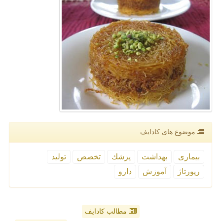
موضوع های كادایف
بیماری
بهداشت
پزشك
تخصص
تولید
رپورتاژ
آموزش
دارو
مطالب کادایف