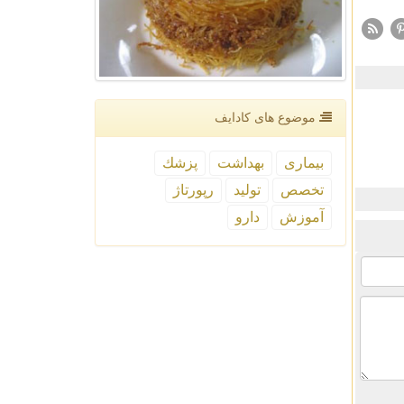
موضوع های كادایف
بیماری
بهداشت
پزشك
تخصص
تولید
رپورتاژ
آموزش
دارو