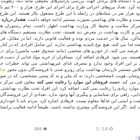
 و ۱۹۴۸ مورد کنترل بهداشتی با دستگاه های پرتابل جهت بررسی پارامترهای محیطی مانند دما، رطوب
میکروبی سطوح و مواد غذایی انجام شده است. وی اضافه کرد
 طور حدود هزار نفر در ستادهای در رابطه با این طرح مشغول بکار هستند. این طر
ست و نظارت های بهداشتی بصورت مستمر ادامه خواهد داشت.
هشدار درباره 
کز سلامت و محیط کار وزارت بهداشت اظهار داشت: تمام رستوران ها،
بر و کارت بهداشت در معرض دید هستند، تحت نظارت مستقیم دستگاه های 
ماکن، سال ها در خدمت مردم بوده و فعالیت قانونی دارند، اما در مقابل، فر
ا می کنند، هیچ نوع تاییدیه بهداشتی ندارند. این شامل افرادی که در کنار ج
 عرضه می کنند، از خودرو های شخصی (مانند صندوق عقب ماشین) برای
فر
هستند، می شود. فرهادی اضافه کرد: مسافران از خرید مواد غذایی از دست ف
 بر این افراد وجود ندارد و مصرف غذای غیربهداشتی می تواند خطرات ج
د تلاش مستمر بازرسان بهداشت برای روبرو شدن با فروشندگان بدون مجوز
غذا
،
فروشان، هویت نامشخصی دارند؛ نه کد ملی و نه کد پستی مشخصی، که در صو
ر می کند.
دست فروشان این موارد را رعایت نمی کنند
معاون فنی مرکز س
رد زیادی را رعایت نمی کنند، اضافه کرد: این افراد تحت نظارت بهداشتی ن
، راهی برای شناسایی و پیگیری آنها وجود ندارد، تعدادی از این فروشندگان ب
 و ایمنی این غذاها معلوم نیست. فرهادی اشاره کرد: مردم باید با خودداری 
نند. اگر این فروشندگان مشتری نداشته باشند، طبیعتاً ادامه فعالیت برایشا
604
5
/
5.0