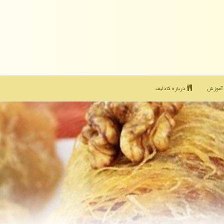
موزش
درباره كادایف