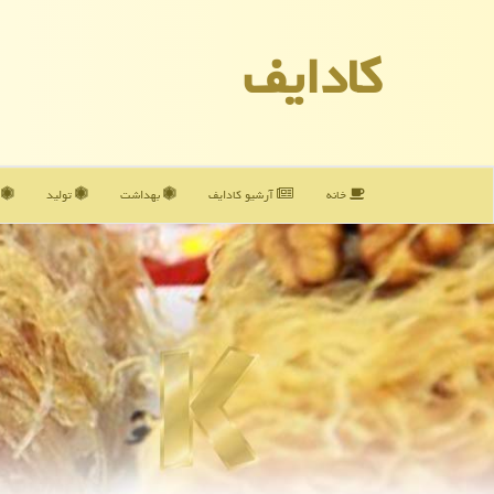
كادایف
خانه
آرشیو كادایف
بهداشت
تولید
آ