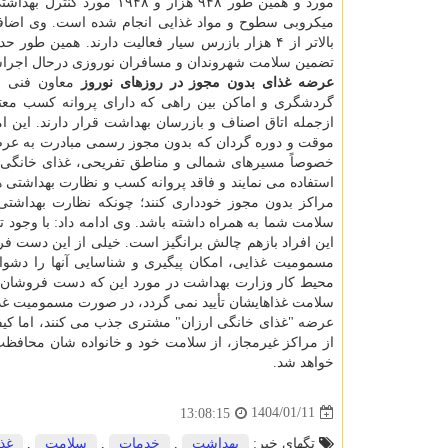
مورد و همین طور ۹۴۸ هزار
بالاتر از ۴ هزار بازرس سیار فعالیت دارند. همین
تضمین سلامت شهروندان و مسافران نوروزی درحال اجرا
عرضه غذای بدون مجوز در روزهای نوروز
معاون فنی مر
گردشگری و اماکن بین راهی که دارای پروانه کسب معت
ازجمله اتاق اصناف و بازرسان بهداشت قرار دارند. این ا
موقت و دوره گردان که بدون مجوز رسمی مبادرت به عرضه غذ
خصوصاً مسیرهای شمالی و مناطق تفریحی، غذای خانگی
استفاده می نمایند و فاقد پروانه کسب و نظارت بهداشتی 
مراکز بدون مجوز خودداری کنند؛ چونکه نظارت بهداشتی
سلامت شما به همراه داشته باشد. وی ادامه داد: با وجو
این افراد بازهم چالش برانگیز است. خیلی از این دست 
مسمومیت غذایی، امکان پیگیری و شناسایی آنها را دشوا
محیط کار وزارت بهداشت در مورد این که دست فروشان موا
سلامت غذاهایشان تأیید نمی گردد، در صورت مسمومیت غذایی
عرضه "غذای خانگی ارزان" مشتری جذب می کنند، اما کیفیت
از مراکز غیرمجاز، از سلامت خود و خانواده شان محافظت ک
خواهد شد.
1404/01/11
13:08:15
تگهای خبر:
بهداشت
,
خدمات
,
سلامت
,
غذا