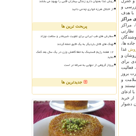
روش غذا بعنوان دارو زندگی بیماران قلبی را بهبود می بخشد
ت و کنترل
: تعداد نیروهای اجرائی طرح برای اجرای این طرح، هزار و ۲۰۰ تیم بازرسی و
از اختلال هرزه خواری چه می دانید
ح با هدف
ی مراکز
 مراکز
پربحث ترین ها
نظارتی
سفارش های طب ایرانی برای تقویت شیرمادر و سلامت نوزاد
وشندگان
نهنگ های قاتل باردیگر به یک قایق حمله کردند
اده ها،
وش
غذا
۱۲ هفته رژیم فستینگ به حفظ کاهش وزن در یک سال بعد کمک
روشان و
نماید
دی برای
پرواز گروهی از تنهایی به صرفه تر است
 فعالیت
رت بروز
لامت و
جدیدترین ها
یستند و
ا ادعای
از خرید
ن دشوار