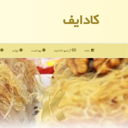
كادایف
خانه
آرشیو كادایف
بهداشت
تولید
آ