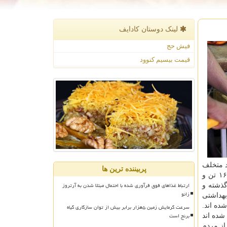
لینک دوستان كادایف
فیش حج
قیمت بیسیم کنوود
اشتی صادر شده، ۲۲۶۲۳ مرکز متخلف به مراجع قضائی معرفی شده اند و ۶۳۶۳ واحد متخلف
پربیننده ترین ها
فرهادی اشاره کرد: در جریان این بازرسی ها، ۱۶۴ تن و
ارتباط غذاهای فوق فرآوری شده با احتمال مبتلا شدن به آرتروز
گذشته و
زانو
بهداشتی
ده اند.
سرعت گرمایش زمین ۵هزار برابر بیش از توان سازگاری گیاه
برنج است
شده اند
از مردم