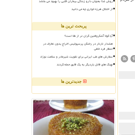
روش غذا بعنوان دارو زندگی بیماران قلبی را بهبود می بخشد
از اختلال هرزه خواری چه می دانید
پربحث ترین ها
آیا کولا آشکروفتین گران تر از طلا است؟
هشدار تارتار در رختکن پرسپولیس اخراج بدون تعارف در
انتظار فرد خاطی
سفارش های طب ایرانی برای تقویت شیرمادر و سلامت نوزاد
نهنگ های قاتل باردیگر به یک قایق حمله کردند
جدیدترین ها