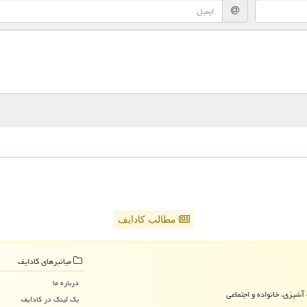
مطالب کادایف
میانبرهای كادایف
درباره ما
آشپزی، خانواده و اجتماعی
بک لینک در كادایف