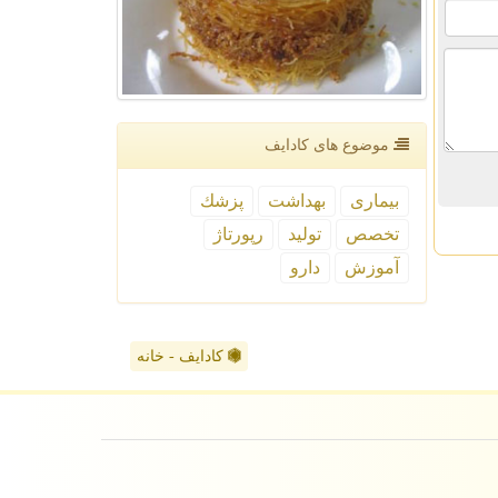
موضوع های كادایف
بیماری
بهداشت
پزشك
تخصص
تولید
رپورتاژ
آموزش
دارو
کادایف - خانه