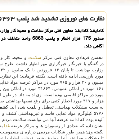
نظارت های نوروزی تشدید شد پلمب ۶۳۶۳ مرکز متخلف غذایی
کادایف: کادایف: معاون فنی مرکز سلامت و محیط کار وزار
صدور 175 هزار اخطار و پلمب 6363 و
آگاهی داد.
محسن فرهادی معاون فنی مرکز
سلامت
و محیط کار و
در گفتگو با خبرنگار خبرگزاری مهر اظهار داشت: طرح س
مورد بازرسی ادامه یافته است. بگفته فرهادی؛ این نظار
به سبب مشکلات بهداشتی تعطیل و پلمب شده اند.
کشف ۱۶۴ تن مواد غذ
۵۷۷۶ کیلوگرم مواد غذایی فاسد و غیربهداشتی کشف 
آلوده بوده که ادامه عرضه آنها می توانست سلامت مردم را
نشان داده که تعدادی از رستوران ها و مراکز عرضه
غذا
به
بگفته وی؛ همین طور شکایات مردمی درباره ی مسمومیت ه
تا مشکلات بهداشتی آنها برطرف شود. فرهادی اظهار داشت: