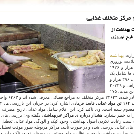
ت بهداشت از
احد متخلف در طرح نوروزی
زارت
بهداشت
لامت نوروزی
وزارت بهداشت تا پایان ۱۲ فروردین با یک میلیون و ۴۲ هزار و ۱۹۲۶
ت ها شامل یک
میلیون و ۳۰ هزار و ۷۶۵ مورد در مراکز عرضه مواد غذایی، ۳۹۶ هزار و
۱۶۱ مورد در اماکن عمومی، ۳۱۸۶۴ مورد در اماکن بین راهی و ۲۰۷۳۹
مورد در مراکز اقامتی بوده است. وی ادامه داد: در طول این مدت، ۱۷۵
هزار و ۳۱۷ مورد اخطار کتبی برای رفع نقصها بهد
ایی فاسد
و معدوم شده است. وی تاکید کرد: این اقلام شامل مواد غذایی تاریخ مصرف 
 به خطر بیندازد.
هشدار درباره ی مراکز غیربهداشتی
بگفته وی؛ بررسی های 
 سبب رعایت نکردن اصول بهداشتی، وجود کپک و آلودگی مواد غذایی تعطیل ش
ای غذایی بررسی شده و در صورت تأیید، مراکز مربوطه بطور موقت تعطیل 
 وزارت بهداشت بازهم بر نظارت های مستمر در روزهای نوروز تاکید دارد و 