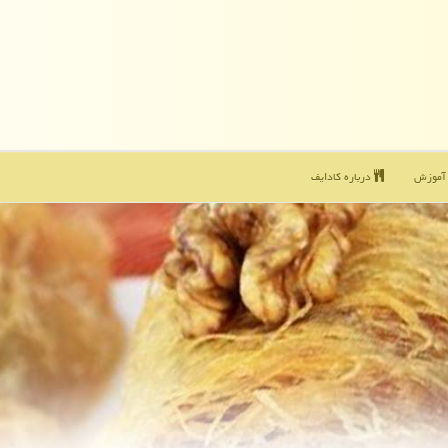
موزش
درباره كادایف