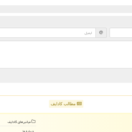
مطالب کادایف
میانبرهای كادایف
درباره ما