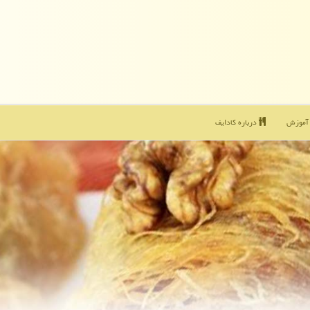
موزش
درباره كادایف