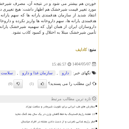
خوردن هم بیشتر می شود و در نتیجه آن، مصرف شیرخشک
هدفمندی یارانه ها، سهم داروخانه ها واریز نکرده و دار
داروسازان ایران از همان اول که سهمیه شیرخشک یارانه ای
تأمین شیرخشک مبتلا به اختلال و کمبود کاذب نشود.
منبع:
كادایف
1404/05/07
15:46:57
تگهای خبر:
دارو
,
سازمان غذا و دارو
,
سلامت
این مطلب را می پسندید؟
(0)
(1)
تازه ترین مطالب مرتبط
سفارش های طب ایرانی برای تقویت شیرمادر و سلامت نوزاد
۱۲ هفته رژیم فستینگ به حفظ کاهش وزن در یک سال بعد کمک نماید
خطر رژیم غذایی نامرتب و از دست دادن عضله در افراد میانسال