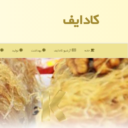
كادایف
خانه
آرشیو كادایف
بهداشت
تولید
آ