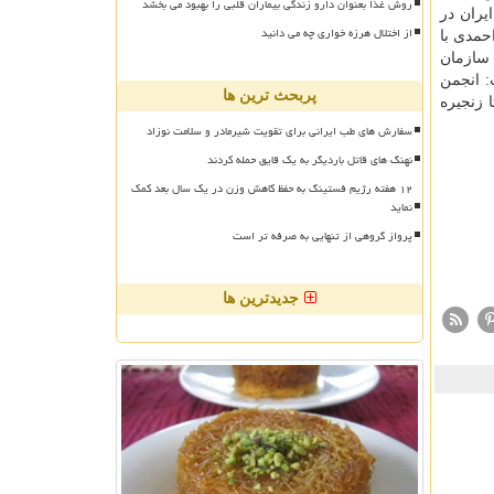
روش غذا بعنوان دارو زندگی بیماران قلبی را بهبود می بخشد
ران در
از اختلال هرزه خواری چه می دانید
د یارانه، پابرجا است. احمدی با
داخت نکرده است، اضافه کرد: ۶ ماه است که سازمان
: انجمن
پربحث ترین ها
 زنجیره
سفارش های طب ایرانی برای تقویت شیرمادر و سلامت نوزاد
نهنگ های قاتل باردیگر به یک قایق حمله کردند
۱۲ هفته رژیم فستینگ به حفظ کاهش وزن در یک سال بعد کمک
نماید
پرواز گروهی از تنهایی به صرفه تر است
جدیدترین ها