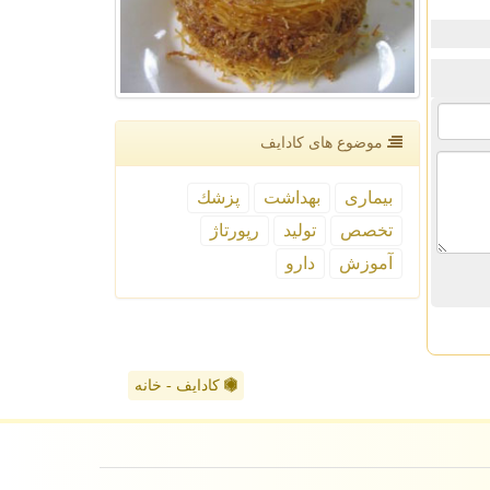
موضوع های كادایف
بیماری
بهداشت
پزشك
تخصص
تولید
رپورتاژ
آموزش
دارو
کادایف - خانه