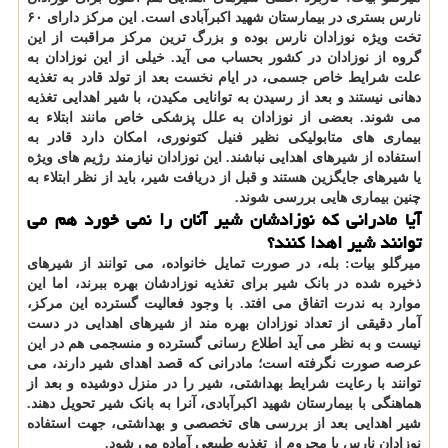
نارس بستری در بیمارستان شهید اکبرآبادی است. این مرکز دارای ۶۰
تخت ویژه نوزادان نارس بوده و بزرگ ترین مرکز مراقبت از این
گروه از نوزادان در کشور بحساب می آید. خیلی از این نوزادان به
علت شرایط خاص جسمی، در ایام نخست بعد از تولد قادر به تغذیه
دهانی نیستند و بعد از رسیدن به توانایی مکیدن، با شیر اهدایی تغذیه
می شوند. بعضی از نوزادان به علل پزشکی خاص مانند ابتلاء به
بیماری های متابولیکی نظیر فنیل کتونوری، امکان دارد قادر به
استفاده از شیرهای اهدایی نباشند. این نوزادان نیازمند رژیم های ویژه
یا شیرهای جایگزین هستند و قبل از دریافت شیر، باید از نظر ابتلاء به
چنین بیماری هایی بررسی شوند.
آیا مادرانی که نوزادشان شیر آنان را نمی خورد هم می
توانند شیر اهدا کنند؟
میرگلو بیات:
بله، در صورت تمایل خانواده، می توانند از شیرهای
ذخیره شده در بانک شیر برای تغذیه نوزادشان بهره ببرند، اما این
موارد به ندرت اتفاق می افتد. با وجود فعالیت گسترده این مرکز،
آمار دقیقی از تعداد نوزادان بهره مند از شیرهای اهدایی در دست
نیست و به نظر می آید اطلاع رسانی گسترده و منسجمی هم در این
عرصه صورت نگرفته است؛ مادرانی که قصد اهدای شیر دارند، می
توانند با رعایت شرایط بهداشتی، شیر را در منزل دوشیده و بعد از
هماهنگی با بیمارستان شهید اکبرآبادی، آنرا به بانک شیر تحویل دهند.
شیر اهدایی بعد از بررسی های تخصصی و بهداشتی، جهت استفاده
نوزادان نارس یا محروم از تغذیه طبیعی آماده می شود.