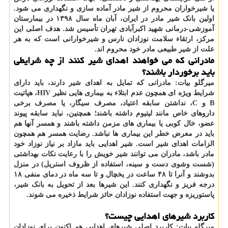
یا شیرخواران محروم از شیر مادر آماده سازی و نگهداری می شود.
اولین بانک شیر مادر در ایران، آبان ماه سال ۱۳۹۸ در بیمارستان
آموزشی-درمانی شهید اکبرآبادی تهران تأسیس شد. هدف اصلی این
مرکز، ارتقاء سلامت نوزادان نارس و شیرخوارانی است که به هر
علت از شیر طبیعی مادر خود محروم اند.
مادرانی که می خواهند اهدای شیر کنند از چه شرایطی
باید برخوردار باشند؟
میرگلو بیات:
مادرانی که تمایل به اهدای شیر دارند، باید دارای
شرایط ویژه ای همچون عدم ابتلاء به بیماری هایی نظیر HIV، هپاتیت
B و C، نداشتن سابقه اعتیاد، مصرف سیگار، یا مصرف برخی
داروهای خاص مانند لیتیوم داشته باشند؛ همچنین، نباید سابقه پیوند
عضو، خال کوبی یا بیماری های مزمن داشته باشند و همسر آنها هم
باید در معرض خطر این بیماری ها نباشد. رضایت همسر هم همچون
الزامات اهدای شیر است. شیر اهدایی باید مازاد بر نیاز نوزاد خود
مادر باشد، مادران می توانند شیر خویش را با رعایت نکات بهداشتی
(شست وشوی دست و سینه، استفاده از ظروف استریل) در منزل
بدوشند و آنرا تا ۴۸ ساعت در یخچال و تا سه ماه در دمای منفی ۱۸
درجه فریز و نگهداری کنند. این شیرها بعد از تحویل به بانک شیر،
پاستوریزه و جهت استفاده نوزادان حائز شرایط ذخیره می شوند.
کاربرد شیرهای اهدایی چیست؟
میرگلو بیات:
کاربرد اصلی شیرهای اهدایی هم اکنون برای نوزادان