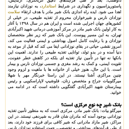
داوطلب، بعد از طی فرآیندهای دقیق غربالگری، آزمایش،
پاستوریزاسیون و نگهداری در شرایط
استاندارد
، به نوزادان نیازمند
اهدا می شود. ایده راه اندازی بانک شیر مادر با هدف ارتقاء
سلامت
نوزادان نارس و شیرخواران محروم از تغذیه طبیعی، در خیلی از
کشورهای جهان اجرایی شده است و ایران هم در سال ۱۳۹۸ با آغاز
به کار اولین بانک شیر مادر در مرکز آموزشی درمانی شهید اکبرآبادی
تهران، به این مسیر پیوست. این بانک شیر که زیر نظر متخصصان
نوزادان و با رعایت کامل اصول بهداشتی و ایمنی فعالیت می کند،
امروز نقشی حیاتی در بقای نوزادانی ایفا می کند که قبل از موعد به
دنیا آمده و در بدو تولد، توانایی تغذیه طبیعی را ندارند. اهمیت این
بانکها نه تنها در تأمین نیاز تغذیه ای بلکه در کاهش خطر عفونت،
تقویت ایمنی، و کمک به رشد مغزی و جسمی نوزادان نارس و بیمار
است. با این حال، هنوز خیلی از خانواده ها با ماهیت و لزوم وجود
چنین مراکزی آشنا نیستند. در این راستا خبرنگار مهر با
شهلا
میرگلوبیات جراح و متخصص زنان، فلوشیپ لاپاراسکوپی و رئیس
بیمارستان شهید اکبرآبادی
گفتگویی داشته است که در ادامه می
خوانید.
بانک شیر چه نوع مرکزی است؟
میرگلو بیات:
بانک شیر مادر، مرکزی است که به منظور تأمین تغذیه
نوزادانی بوجود آمده که مادران شان قادر به شیردهی نیستند. در این
مراکز، شیر مازاد مادرانی که شیر کافی برای فرزند خود دارند، بعد
از طی فرآیندهای بهداشتی و تخصصی، جهت استفاده نوزادان نارس