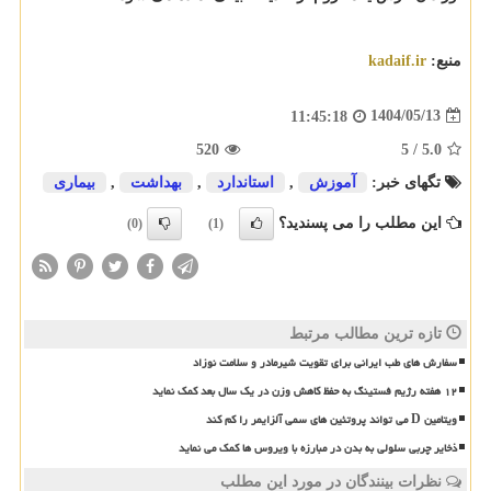
منبع:
kadaif.ir
1404/05/13
11:45:18
520
5
/
5.0
تگهای خبر:
آموزش
,
استاندارد
,
بهداشت
,
بیماری
این مطلب را می پسندید؟
(0)
(1)
تازه ترین مطالب مرتبط
سفارش های طب ایرانی برای تقویت شیرمادر و سلامت نوزاد
۱۲ هفته رژیم فستینگ به حفظ کاهش وزن در یک سال بعد کمک نماید
ویتامین D می تواند پروتئین های سمی آلزایمر را کم کند
ذخایر چربی سلولی به بدن در مبارزه با ویروس ها کمک می نماید
نظرات بینندگان در مورد این مطلب