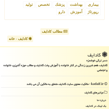
بیماری
بهداشت
پزشك
تخصص
تولید
رپورتاژ
آموزش
دارو
مطالب کادایف
کادایف - خانه
كادایف
دسر ترکی خوشمزه
کادایف، طعم شیرین زندگی در کنار خانواده با آموزش پخت کادایف و مطالب حوزه آشپزی، خانواده
و اجتماعی
kadaif.ir - مالکیت معنوی سایت كادایف متعلق به مالکین آن می باشد
میانبرهای كادایف
درباره ما
بک لینک در كادایف