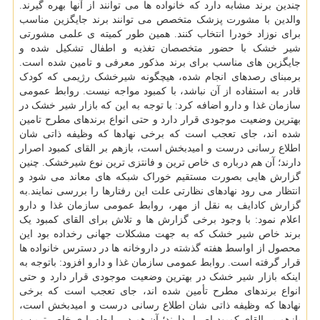
چندین برند مشابه دارد که خانواده ها می توانند از آنها بهره گیرند.
والدین با مشورت پزشک متخصص می توانند برند جایگزین مناسب
برای نوزاد خودرا انتخاب کنند. همین طور کمیته ی علمی مشورتی
شیر خشک با حضور متخصصان تغذیه و اطفال تشکیل شده و
جایگزین های مناسب برای برند مذکور معرفی و تامین شده است.
برمبنای رصدهای انجام شده، هیچگونه شیرخشک رژیمی که کودک
قادر به استفاده از آن نباشد، با کمبود مواجه نیست. روابط عمومی
سازمان غذا و دارو اضافه کرد: با توجه به این که بازار شیر خشک در
بهترین وضعیت موجودی قرار دارد و حتی انواع برندهای مطرح تامین
شده اند، جای تعجب است که برخی نهادها که وظیفه ذاتی شان
اطلاع رسانی درست و امیدبخش است، بازهم بر القای کمبود اصرار
دارند؛ آن هم درباره ی خاص ترین و فانتزی ترین نوع شیرخشک. چنین
گزارش هایی بصورت مستقیم خوراک شبکه های معاند می شود و
انتظار می رود نهادهای نظارتی علت این رفتارها را بررسی نمایند.به
گزارش کادایف به نقل از مهر، روابط عمومی سازمان غذا و دارو
اعلام نمود: با وجود برخی گزارش ها و تلاش برای القای کمبود یک
برند خاص شیر خشک که به جهت مشکلات جهانی رخداده بود این
محصول از اواسط هفته گذشته در داروخانه ها در دسترس خانواده ها
قرار گرفته است. روابط عمومی سازمان غذا و دارو افزود: باتوجه به
اینکه بازار شیر خشک در بهترین وضعیت موجودی قرار دارد و حتی
انواع برندهای مطرح تأمین شده اند، جای تعجب است که برخی
نهادها که وظیفه ذاتی شان اطلاع رسانی درست و امیدبخش است،
بازهم بر القای کمبود اصرار دارند؛ آن هم در رابطه با ی خاص ترین و