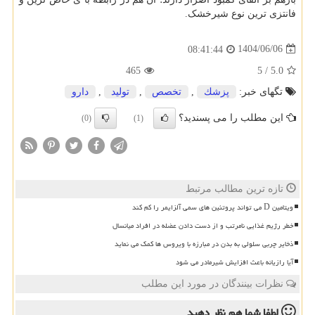
فانتزی ترین نوع شیرخشک.
1404/06/06
08:41:44
465
5
/
5.0
تگهای خبر:
پزشك
,
تخصص
,
تولید
,
دارو
این مطلب را می پسندید؟
(0)
(1)
تازه ترین مطالب مرتبط
ویتامین D می تواند پروتئین های سمی آلزایمر را کم کند
خطر رژیم غذایی نامرتب و از دست دادن عضله در افراد میانسال
ذخایر چربی سلولی به بدن در مبارزه با ویروس ها کمک می نماید
آیا رازیانه باعث افزایش شیرمادر می شود
نظرات بینندگان در مورد این مطلب
لطفا شما هم
نظر دهید