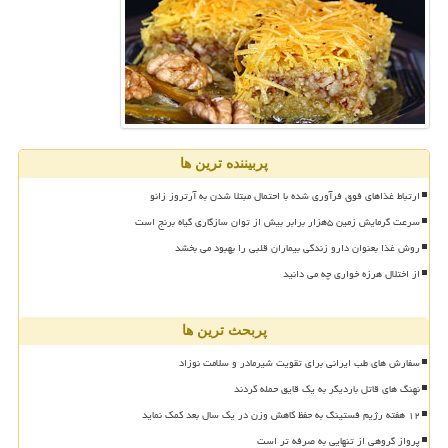
پربیننده ترین ها
ارتباط غذاهای فوق فرآوری شده با احتمال مبتلا شدن به آرتروز زانو
سرعت گرمایش زمین ۵هزار برابر بیش از توان سازگاری گیاه برنج است
روش غذا بعنوان دارو زندگی بیماران قلبی را بهبود می بخشد
از اختلال هرزه خواری چه می دانید
پربحث ترین ها
سفارش های طب ایرانی برای تقویت شیرمادر و سلامت نوزاد
نهنگ های قاتل باردیگر به یک قایق حمله کردند
۱۲ هفته رژیم فستینگ به حفظ کاهش وزن در یک سال بعد کمک نماید
پرواز گروهی از تنهایی به صرفه تر است