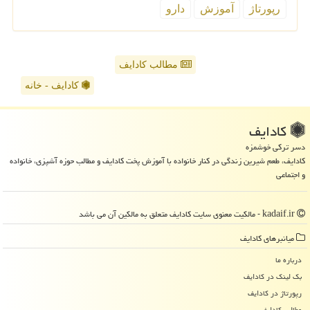
رپورتاژ
آموزش
دارو
مطالب کادایف
کادایف - خانه
كادایف
دسر ترکی خوشمزه
کادایف، طعم شیرین زندگی در کنار خانواده با آموزش پخت کادایف و مطالب حوزه آشپزی، خانواده
و اجتماعی
kadaif.ir - مالکیت معنوی سایت كادایف متعلق به مالکین آن می باشد
میانبرهای كادایف
درباره ما
بک لینک در كادایف
رپورتاژ در كادایف
مطالب كادایف