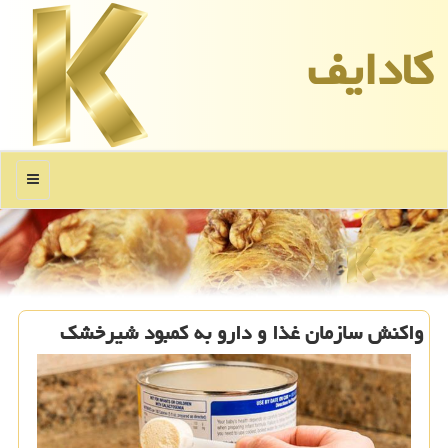
كادایف
منو
واکنش سازمان غذا و دارو به کمبود شیرخشک