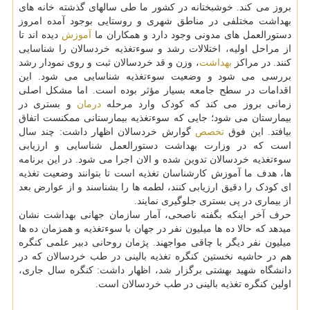
بروز می کند. خوشبختانه در کشور ما طی سالهای گذشته خانه های
بهداشت مختلفی در مناطق شهری و روستایی بوجود آمده امروز
دستورالعمل های مدونی وجود دارد و همکاران ما
آموزش
دیده اند تا
از مراحل اولیه، اختلالات رشد و سوءتغذیه خردسالان را شناسایی
کنند. در مراکز
بهداشت
، وزن و قد خردسالان ثبت و روی نمودار رشد
بررسی می شود و وضعیت سوءتغذیه شناسایی می شود. این
اقدامات در سطح جامعه بسیار مؤثر بوده است. اما مشکل اصلی
زمانی بروز می کند که کودک وارد مرحله
درمان
و بستری در
بیمارستان می شود؛ جایی که سوءتغذیه بیمارستانی ممکنست اتفاق
بیافتد. این فوق
تخصص
گوارش خردسالان اظهار داشت: چند سال
است که در وزارت بهداشت دستورالعمل شناسایی و ارزیابی
سوءتغذیه خردسالان تدوین شده و الان اجرا می شود. در این برنامه
ها، هدف ما آموزش کارشناسان تغذیه است تا بتوانند وضعیت تغذیه
ای کودک را دقیق ارزیابی کنند، لطمه ها را بشناسند و از عوارض بعد
از بیماری در پی بستری جلوگیری نمایند.
حرف آخر اینکه بگفته ناصحی، آمار سازمان جهانی بهداشت نشان
میدهد که حالا ده ها میلیون نفر در جهان با سوءتغذیه و همزمان ده ها
میلیون نفر دیگر با چاقی مواجهند. پژمان روحانی دبیر علمی کنگره
هم در حاشیه نخستین کنگره تغذیه بالینی در طب خردسالان که در
دانشگاه شهید بهشتی برگزار شد، اظهار داشت: کنگره سال جاری،
اولین کنگره تغذیه بالینی در طب خردسالان است.