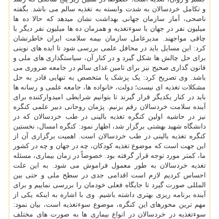
و تکامل خردسالان به شدت وابسته به تغذیه سالم می باشد. بگفته
ناصحی، آمار سازمان جهانی بهداشت نشان میدهد که حالا ده ها
میلیون نفر در جهان با سوءتغذیه و همزمان ده ها میلیون نفر دیگر با
چاقی مواجهند. مدیرعامل سازمان بیمه سلامت ایران خاطرنشان
کرد: این مسایل باید در محافل علمی بررسی شود تا ایده های نوینی
برای حل چالش ها شکل گیرد و در کنار آن، سیاستگذاری های ملی و
قانون گذاری صحیح نیز برای تامین غذای سالم در جامعه ضروری می
باشد. وی تصریح کرد: یک پزشک یا متخصص به تنهایی قادر به حل
مشکلات تغذیه ای نیست؛ دولت، خانواده ها، جامعه علمی و رسانه ها
باید در کنار یکدیگر قرار گیرند تا بتوانیم شرایطی امیدوارکننده برای
آینده سلامت خردسالان رقم بزنیم. پژمان روحانی دبیر علمی کنگره
نیز در حاشیه اولین کنگره تغذیه بالینی در طب خردسالان که در
دانشگاه شهید بهشتی برگزار شد، اظهار نمود: کنگره امسال، نخستین
کنگره تغذیه بالینی در طب خردسالان است. اهمیت برگزاری آن از
این جهت است که موضوع تغذیه کودکان، چه در جهان و چه در کشور
ما، کمتر مورد توجه قرار گرفته بود. خصوصاً در زمان بیماری، مسئله
تغذیه خردسالان به طور معمول فراموش می شود. به این علت
احساس کردیم لازم است اقدامی جدی در سطح ملی و حتی بین
المللی صورت گیرد تا جایگاه فعلی خودمان را بررسی نماییم و برای
آینده برنامه ریزی بهتری داشته باشیم. وی با اشاره به اینکه یکی از
مهم ترین محورهای این کنگره، موضوع سوءتغذیه است، بیان نمود:
سوءتغذیه در خردسالان در انواع بیماری ها به صورت های مختلف