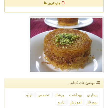
جدیدترین ها
موضوع های كادایف
بیماری
بهداشت
پزشك
تخصص
تولید
رپورتاژ
آموزش
دارو