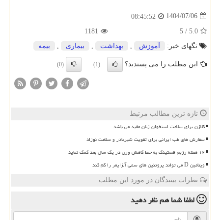
1404/07/06
08:45:52
1181
5
/
5.0
تگهای خبر:
آموزش
,
بهداشت
,
بیماری
,
بیمه
این مطلب را می پسندید؟
(0)
(1)
تازه ترین مطالب مرتبط
کلاژن برای سلامت استخوان زنان مفید می باشد
سفارش های طب ایرانی برای تقویت شیرمادر و سلامت نوزاد
۱۲ هفته رژیم فستینگ به حفظ کاهش وزن در یک سال بعد کمک نماید
ویتامین D می تواند پروتئین های سمی آلزایمر را کم کند
نظرات بینندگان در مورد این مطلب
لطفا شما هم
نظر دهید