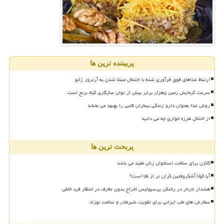
پربیننده ترین ها
ارتباط غذاهای فوق فرآوری شده با احتمال مبتلا شدن به آرتروز زانو
سرعت گرمایش زمین ۵هزار برابر بیش از توان سازگاری گیاه برنج است
روش غذا بعنوان دارو زندگی بیماران قلبی را بهبود می بخشد
از اختلال هرزه خواری چه می دانید
پربحث ترین ها
کلاژن برای سلامت استخوان زنان مفید می باشد
آیا کولا آشکروفتین گران تر از طلا است؟
هشدار تارتار در رختکن پرسپولیس اخراج بدون تعارف در انتظار فرد خاطی
سفارش های طب ایرانی برای تقویت شیرمادر و سلامت نوزاد