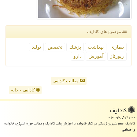
موضوع های كادایف
بیماری
بهداشت
پزشك
تخصص
تولید
رپورتاژ
آموزش
دارو
مطالب کادایف
کادایف - خانه
كادایف
دسر ترکی خوشمزه
کادایف، طعم شیرین زندگی در کنار خانواده با آموزش پخت کادایف و مطالب حوزه آشپزی، خانواده
و اجتماعی