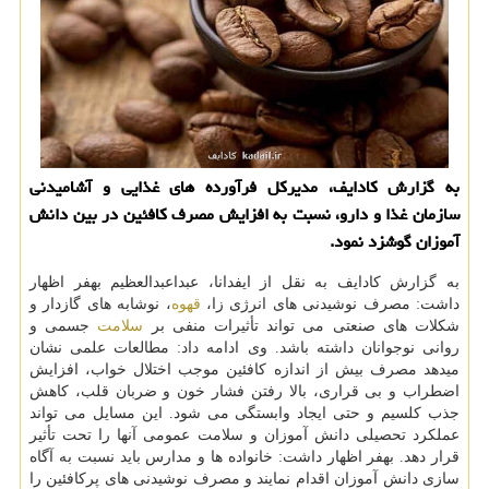
به گزارش کادایف، مدیرکل فرآورده های غذایی و آشامیدنی
سازمان غذا و دارو، نسبت به افزایش مصرف کافئین در بین دانش
آموزان گوشزد نمود.
به گزارش کادایف به نقل از ایفدانا، عبداعبدالعظیم بهفر اظهار
داشت: مصرف نوشیدنی های انرژی زا،
قهوه
، نوشابه های گازدار و
شکلات های صنعتی می تواند تأثیرات منفی بر
سلامت
جسمی و
روانی نوجوانان داشته باشد. وی ادامه داد: مطالعات علمی نشان
میدهد مصرف بیش از اندازه کافئین موجب اختلال خواب، افزایش
اضطراب و بی قراری، بالا رفتن فشار خون و ضربان قلب، کاهش
جذب کلسیم و حتی ایجاد وابستگی می شود. این مسایل می تواند
عملکرد تحصیلی دانش آموزان و سلامت عمومی آنها را تحت تأثیر
قرار دهد. بهفر اظهار داشت: خانواده ها و مدارس باید نسبت به آگاه
سازی دانش آموزان اقدام نمایند و مصرف نوشیدنی های پرکافئین را