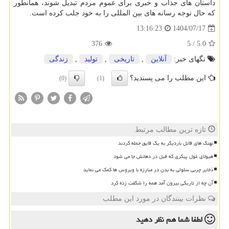
داستان های جذاب و خبری برای عموم مردم تبدیل شوند، همانطور
که حال توجه رسانه های بین المللی را به خود جلب کرده است.
1404/07/17
13:16:23
376
5
/
5.0
تگهای خبر:
آنلاین
,
تاریخی
,
تولید
,
زندگی
این مطلب را می پسندید؟
(0)
(1)
تازه ترین مطالب مرتبط
نهنگ های قاتل باردیگر به یک قایق حمله کردند
هیولای غول پیکری که فیل در دهانش جا می شود
ذخایر چربی سلولی به بدن در مبارزه با ویروس ها کمک می نماید
آن چه از تاریکی بیرون آمد همه را شگفت زده کرد
نظرات بینندگان در مورد این مطلب
لطفا شما هم
نظر دهید