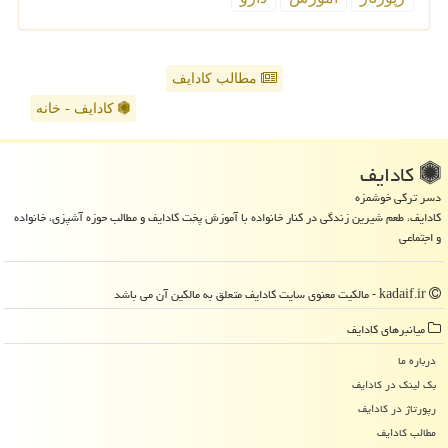
مطالب کادایف
کادایف - خانه
كادایف
دسر ترکی خوشمزه
کادایف، طعم شیرین زندگی در کنار خانواده با آموزش پخت کادایف و مطالب حوزه آشپزی، خانواده
و اجتماعی
kadaif.ir - مالکیت معنوی سایت كادایف متعلق به مالکین آن می باشد
میانبرهای كادایف
درباره ما
بک لینک در كادایف
رپورتاژ در كادایف
مطالب كادایف