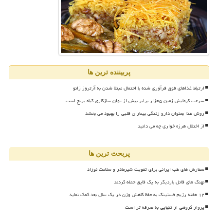
پربیننده ترین ها
ارتباط غذاهای فوق فرآوری شده با احتمال مبتلا شدن به آرتروز زانو
سرعت گرمایش زمین ۵هزار برابر بیش از توان سازگاری گیاه برنج است
روش غذا بعنوان دارو زندگی بیماران قلبی را بهبود می بخشد
از اختلال هرزه خواری چه می دانید
پربحث ترین ها
سفارش های طب ایرانی برای تقویت شیرمادر و سلامت نوزاد
نهنگ های قاتل باردیگر به یک قایق حمله کردند
۱۲ هفته رژیم فستینگ به حفظ کاهش وزن در یک سال بعد کمک نماید
پرواز گروهی از تنهایی به صرفه تر است