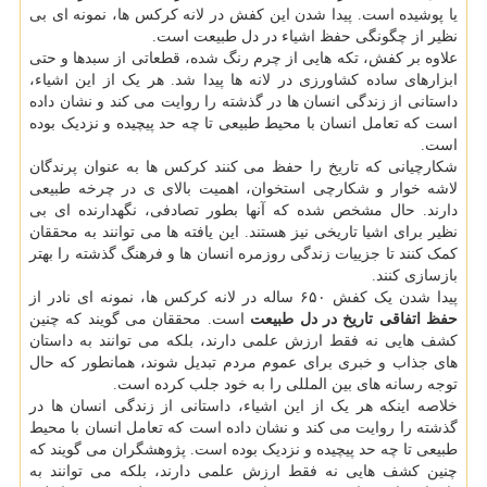
یا پوشیده است. پیدا شدن این کفش در لانه کرکس ها، نمونه ای بی
نظیر از چگونگی حفظ اشیاء در دل طبیعت است.
علاوه بر کفش، تکه هایی از چرم رنگ شده، قطعاتی از سبدها و حتی
ابزارهای ساده کشاورزی در لانه ها پیدا شد. هر یک از این اشیاء،
داستانی از زندگی انسان ها در گذشته را روایت می کند و نشان داده
است که تعامل انسان با محیط طبیعی تا چه حد پیچیده و نزدیک بوده
است.
شکارچیانی که تاریخ را حفظ می کنند کرکس ها به عنوان پرندگان
لاشه خوار و شکارچی استخوان، اهمیت بالای ی در چرخه طبیعی
دارند. حال مشخص شده که آنها بطور تصادفی، نگهدارنده ای بی
نظیر برای اشیا تاریخی نیز هستند. این یافته ها می توانند به محققان
کمک کنند تا جزییات زندگی روزمره انسان ها و فرهنگ گذشته را بهتر
بازسازی کنند.
پیدا شدن یک کفش ۶۵۰ ساله در لانه کرکس ها، نمونه ای نادر از
حفظ اتفاقی تاریخ در دل طبیعت
است. محققان می گویند که چنین
کشف هایی نه فقط ارزش علمی دارند، بلکه می توانند به داستان
های جذاب و خبری برای عموم مردم تبدیل شوند، همانطور که حال
توجه رسانه های بین المللی را به خود جلب کرده است.
خلاصه اینکه هر یک از این اشیاء، داستانی از زندگی انسان ها در
گذشته را روایت می کند و نشان داده است که تعامل انسان با محیط
طبیعی تا چه حد پیچیده و نزدیک بوده است. پژوهشگران می گویند که
چنین کشف هایی نه فقط ارزش علمی دارند، بلکه می توانند به