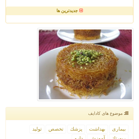
جدیدترین ها
موضوع های كادایف
بیماری
بهداشت
پزشك
تخصص
تولید
رپورتاژ
آموزش
دارو