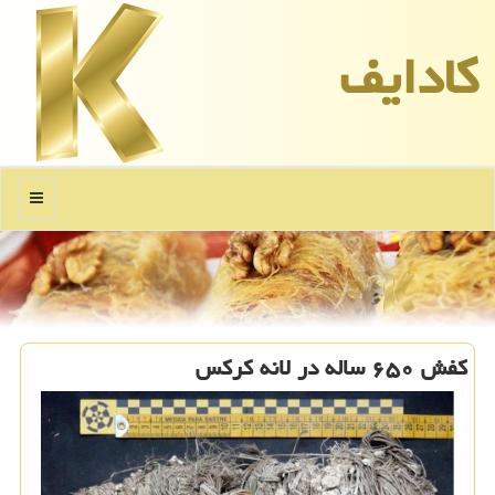
كادایف
منو
کفش ۶۵۰ ساله در لانه کرکس