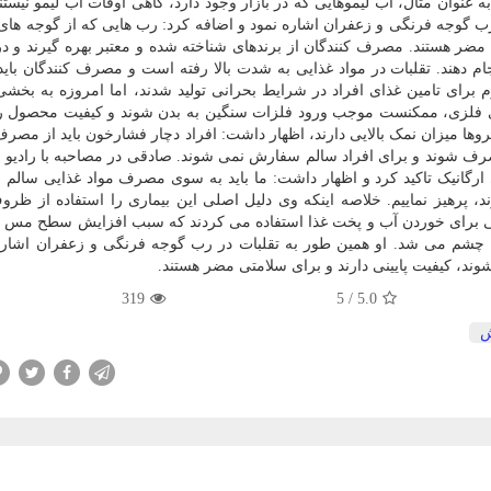
وان مثال، آب لیموهایی که در بازار وجود دارد، گاهی اوقات آب لیمو نیستند
رب گوجه فرنگی و زعفران اشاره نمود و اضافه کرد: رب هایی که از گوجه های 
تی مضر هستند. مصرف کنندگان از برندهای شناخته شده و معتبر بهره گیرند و 
م دهند. تقلبات در مواد غذایی به شدت بالا رفته است و مصرف کنندگان باید
 برای تامین غذای افراد در شرایط بحرانی تولید شدند، اما امروزه به بخشی
ندی فلزی، ممکنست موجب ورود فلزات سنگین به بدن شوند و کیفیت محصول 
وها میزان نمک بالایی دارند، اظهار داشت: افراد دچار فشارخون باید از مصر
صرف شوند و برای افراد سالم سفارش نمی شوند. صادقی در مصاحبه با رادیو گ
انیک تاکید کرد و اظهار داشت: ما باید به سوی مصرف مواد غذایی سالم 
د، پرهیز نماییم. خلاصه اینکه وی دلیل اصلی این بیماری را استفاده از ظ
 برای خوردن آب و پخت غذا استفاده می کردند که سبب افزایش سطح مس د
 چشم می شد. او همین طور به تقلبات در رب گوجه فرنگی و زعفران اشاره
شوند، کیفیت پایینی دارند و برای سلامتی مضر هستند.
319
5
/
5.0
ش