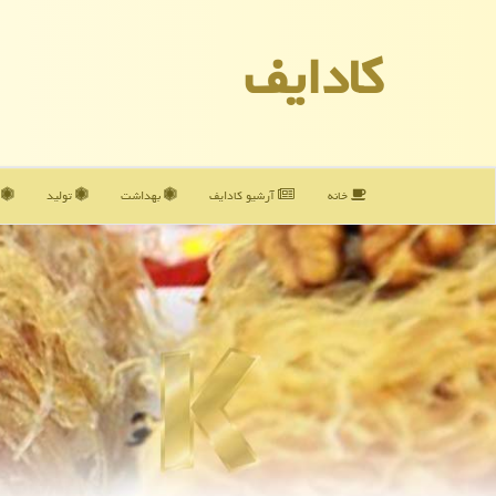
كادایف
خانه
آرشیو كادایف
بهداشت
تولید
آ