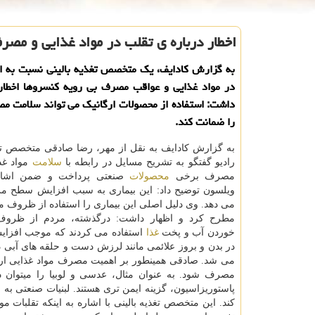
اخطار درباره ی تقلب در مواد غذایی و مصر
به گزارش کادایف، یک متخصص تغذیه بالینی نسبت به ا
در مواد غذایی و عواقب مصرف بی رویه کنسروها اخطار 
داشت: استفاده از محصولات ارگانیک می تواند سلامت م
را ضمانت کند.
به گزارش کادایف به نقل از مهر، رضا صادقی متخصص تغذ
رادیو گفتگو به تشریح مسایل در رابطه با
سلامت
مواد غذ
مصرف برخی
محصولات
صنعتی پرداخت و ضمن اشاره
ویلسون توضیح داد: این بیماری به سبب افزایش سطح م
می دهد. وی دلیل اصلی این بیماری را استفاده از ظروف
مطرح کرد و اظهار داشت: درگذشته، مردم از ظرو
خوردن آب و پخت
غذا
استفاده می کردند که موجب افز
در بدن و بروز علائمی مانند لرزش دست و حلقه های آبی 
می شد. صادقی همینطور بر اهمیت مصرف مواد غذایی ارگا
مصرف شود. به عنوان مثال، عدسی و لوبیا را میتوان 
پاستوریزاسیون، گزینه ایمن تری هستند. لبنیات صنعتی 
کند. این متخصص تغذیه بالینی با اشاره به اینکه تقلبات م