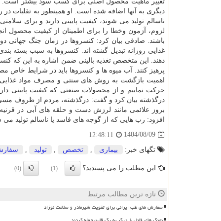
تغییر ماهیت محصول اصلی برای کسب سود بیشتر است. به عن
دیگری به آنها اضافه شده است. او همینطور به تقلبات در 
ناسالم تولید می شوند، کیفیت پایینی دارند و برای سلام
لزوم، آزمون وخطا را برای اطمینان از کیفیت محصول انجا
باشند. صادقی بیان کرد: کنسروها در زمان جنگ جهانی دوم
غذایی روزانه تبدیل گشته اند. کنسروها به سبب بسته ب
دهند. این متخصص تغذیه بالینی ضمن اشاره به این که کنسر
پرهیز کنند. آب میوه ها و کنسروها باید در شرایط خاص م
اهمیت بازگشت به روش های سنتی و مصرف مواد غذایی ارگ
حرکت نماییم و از محصولات صنعتی که کیفیت پایینی دارن
درگذشته بیان کرد و گفت: درگذشته، مردم از ظروف مسی
بروز علائمی مانند لرزش دست و حلقه های آبی در قرنیه
افزود: رب هایی که از گوجه های فاسد یا ناسالم تولید می 
1404/08/09
12:48:11
تگهای خبر:
بیماری
,
تخصص
,
تولید
,
سفار
این مطلب را می پسندید؟
(0)
(1)
تازه ترین مطالب مرتبط
سفارش های طب ایرانی برای تقویت شیرمادر و سلامت نوزاد
نهنگ های قاتل باردیگر به یک قایق حمله کردند