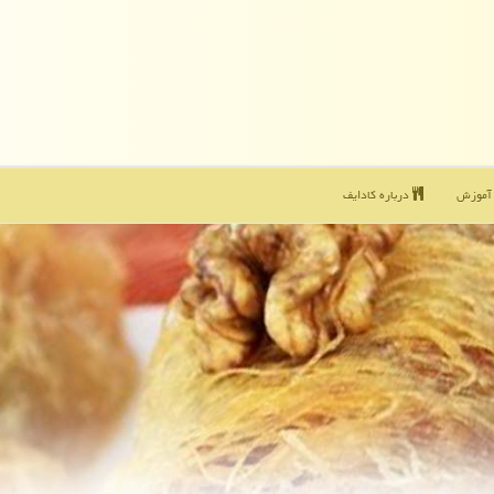
موزش
درباره كادایف