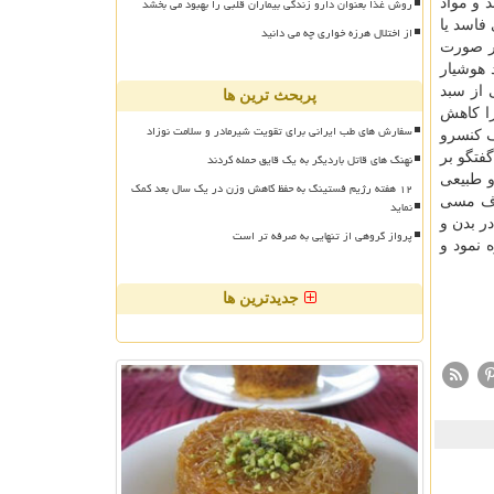
روش غذا بعنوان دارو زندگی بیماران قلبی را بهبود می بخشد
 و مواد
فاسد یا
از اختلال هرزه خواری چه می دانید
در صورت
 هوشیار
 از سبد
پربحث ترین ها
را کاهش
سفارش های طب ایرانی برای تقویت شیرمادر و سلامت نوزاد
ف کنسرو
نهنگ های قاتل باردیگر به یک قایق حمله کردند
فتگو بر
و طبیعی
۱۲ هفته رژیم فستینگ به حفظ کاهش وزن در یک سال بعد کمک
روف مسی
نماید
ر بدن و
پرواز گروهی از تنهایی به صرفه تر است
 نمود و
جدیدترین ها