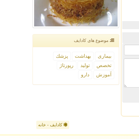
موضوع های كادایف
بیماری
بهداشت
پزشك
تخصص
تولید
رپورتاژ
آموزش
دارو
کادایف - خانه