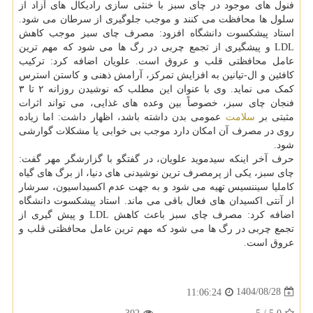
فنول های موجود در چای سبز با خنثی سازی رادیکال های آزاد از
سلول ها محافظت می کنند و موجب جلوگیری از سرطان می شود.
استاد پیشکسوت دانشگاه افزود: مصرف چای سبز موجب کاهش
LDL و پیشگیری از تجمع چربی در رگ ها می شود که مهم ترین
عامل محافظتی قلب و عروق است. علویان اضافه کرد: ترکیب
کافئین و ال-تیانین به افزایش تمرکز، آرامش ذهنی و کاستن استرس
کمک می نماید. وی با عنوان این مطلب که نوشیدن روزانه ۲ تا ۳
فنجان چای سبز، خصوصاً بین وعده های غذایی، می تواند اثرات
مثبتی بر
سلامت
عمومی بدن داشته باشد، اظهار داشت: اما زیاده
روی در مصرف آن امکان دارد موجب بی خوابی یا مشکلات گوارشی
شود.
حرف آخر اینکه سیدموید علویان، در گفتگو با گزارشگر مهر گفت:
چای سبز، یکی از پرمصرف ترین نوشیدنی های دنیا، از برگ های گیاه
کاملیا سیننسیس تهیه می شود و به جهت عدم اکسیداسیون، سرشار
از آنتی اکسیدان های فعال باقی می ماند. استاد پیشکسوت دانشگاه
اضافه کرد: مصرف چای سبز باعث کاهش LDL و پیش گیری از
تجمع چربی در رگ ها می شود که مهم ترین عامل محافظتی قلب و
عروق است.
1404/08/28
11:06:24