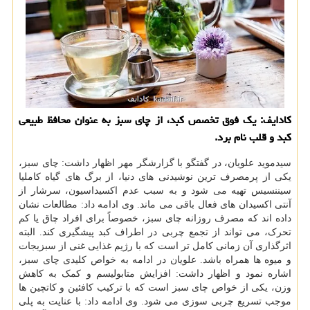
کادایف: یک فوق تخصص کبد، از چای سبز به عنوان محافظ طبیعی
کبد و قلب نام برد.
سیدموید علویان، در گفتگو با گزارشگر مهر اظهار داشت: چای سبز،
یکی از پرمصرف ترین نوشیدنی های دنیا، از برگ های گیاه کاملیا
سیننسیس تهیه می شود و به سبب عدم اکسیداسیون، سرشار از
آنتی اکسیدان های فعال باقی می ماند. وی ادامه داد: مطالعات نشان
داده اند که مصرف روزانه چای سبز، خصوصاً برای افراد چاق یا کم
تحرک، می تواند از تجمع چربی در اطراف کبد پیشگیری کند. البته
اثرگذاری آن زمانی کامل تر است که با رژیم غذایی غنی از سبزیجات
و میوه ها همراه باشد. علویان در ادامه به خواص کلیدی چای سبز،
اشاره نمود و اظهار داشت: افزایش متابولیسم و کمک به کاهش
وزن، یکی از خواص چای سبز است که با ترکیب کافئین و کاتچین ها
موجب تسریع چربی سوزی می شود. وی ادامه داد: با عنایت به پلی