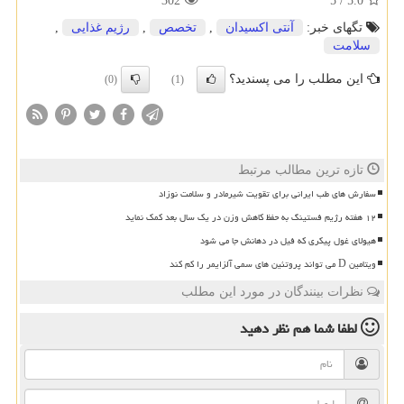
302
5
/
5.0
تگهای خبر:
آنتی اكسیدان
,
تخصص
,
رژیم غذایی
,
سلامت
این مطلب را می پسندید؟
(0)
(1)
تازه ترین مطالب مرتبط
سفارش های طب ایرانی برای تقویت شیرمادر و سلامت نوزاد
۱۲ هفته رژیم فستینگ به حفظ کاهش وزن در یک سال بعد کمک نماید
هیولای غول پیکری که فیل در دهانش جا می شود
ویتامین D می تواند پروتئین های سمی آلزایمر را کم کند
نظرات بینندگان در مورد این مطلب
لطفا شما هم
نظر دهید