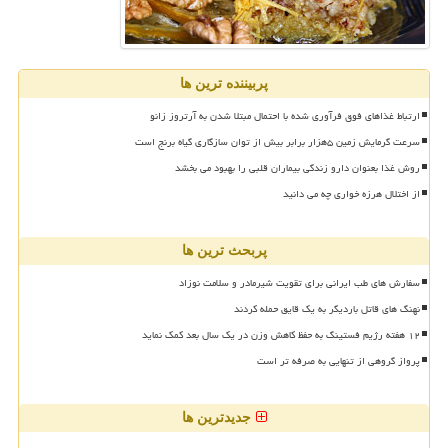
پربیننده ترین ها
ارتباط غذاهای فوق فرآوری شده با احتمال مبتلا شدن به آرتروز زانو
سرعت گرمایش زمین ۵هزار برابر بیش از توان سازگاری گیاه برنج است
روش غذا بعنوان دارو زندگی بیماران قلبی را بهبود می بخشد
از اختلال هرزه خواری چه می دانید
پربحث ترین ها
سفارش های طب ایرانی برای تقویت شیرمادر و سلامت نوزاد
نهنگ های قاتل باردیگر به یک قایق حمله کردند
۱۲ هفته رژیم فستینگ به حفظ کاهش وزن در یک سال بعد کمک نماید
پرواز گروهی از تنهایی به صرفه تر است
جدیدترین ها