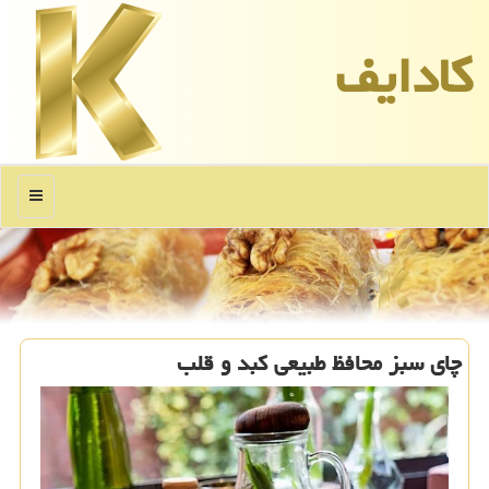
كادایف
منو
چای سبز محافظ طبیعی کبد و قلب