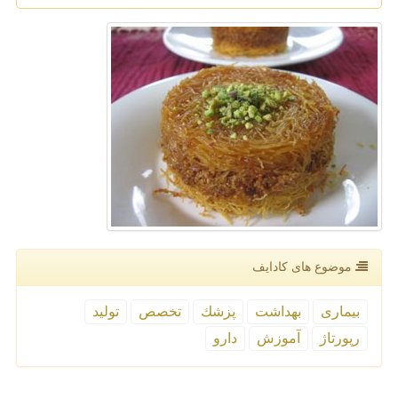
موضوع های كادایف
بیماری
بهداشت
پزشك
تخصص
تولید
رپورتاژ
آموزش
دارو