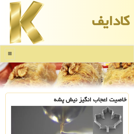
كادایف
منو
خاصیت اعجاب انگیز نیش پشه