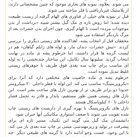
می شوند. بعلاوه، نمونه های تجاری موجود که چنین مشخصاتی دارند،
از پلاستیک غیربازیافتی یا فلز ساخته می شوند.
قبل تر نمونه های خیلی از فناوری های الهام گرفته از زیست طبیعت
دیده شده؛ اما روش تازه ی مک گیل بیشتر شبیه «برداشت از بدن
موجودات مرده» است تا الهام گیری، چون اجزای بدن حشرات بعد از
مرگ باردیگر استفاده می شود.
محققان قبل از انتخاب پشه، اهداکننده های زیستی دیگری را بررسی
کردند. «نیش حشرات، دندان مار، و لوله های زایلم گیاهان» هم در
لیست گزینه ها قرار داشتند، اما خرطوم پشه ی ماده در نهایت
انتخاب گردید. میلیونها سال تکامل، این ساختار چندبخشی را به لوله
ای مناسب برای چاپ سه بعدی فوق ظریف با جوهرهای زیستی
غلیظ تبدیل نموده است.
خرطوم پشه ی ماده خاصیت های مختلفی دارد که آنرا برای
«نکروپرینتینگ» مناسب می کند. این لوله با قطر داخلی ۲۰ میکرومتر
حدودا دو برابر ظریف تر از بهترین نازل های ساخت بشر است. این
نازل های زیستی همین طور مستقیم، پایدار و قادر به تحمل فشار
داخلی تا ۶۰ کیلوپاسکال هستند.
نازل های نکروپرینتینگ با بهره گیری از داربست های زیستی چاپ
شده تقویت می شوند تا ضعف استواری مکانیکی آنها جبران شود.
دانشمندان مک گیل می گویند این تکنیک، مسیر تازه ای برای
پیشرفت در تولید و ریزمهندسی مبتنی بر چاپ سه بعدی باز می کند.
با این وجود، جست وجو ادامه دارد تا گزینه های طبیعی دیگر -چه