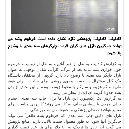
کادایف: کادایف: پژوهشی تازه نشان داده است خرطوم پشه می
تواند جایگزین نازل های گران قیمت چاپگرهای سه بعدی با وضوح
بالا شود.
به گزارش کادایف به نقل از خبر آنلاین، به نقل از زومیت، خرطوم
خون خواری پشه ماده بعد از مرگ، کارآیی شایان توجهی به عنوان
نازل چاپگر سه بعدی با وضوح بالا دارد. گروهی از محققان دانشگاه
مک گیل مونترال در جست وجوی روشی برای ساخت نازلی فوق
ظریف، کم هزینه و سازگار با محیط زیست بودند و این بخش از بدن
پشه حدودا گزینه ای ایدئال بنظر می رسد.
به گزارش تک اِکسپلور، این نازل ها برای چاپ سه بعدی اجسام
خیلی ظریف با سطحی صاف به کار می روند؛ کاربردی مناسب برای
صنایع هوافضا، دندان پزشکی و تحقیقات زیست پزشکی.
نازل های دقیق چاپ سه بعدی که خرطوم پشه ظاهراً می تواند
جایگزین آنها شود، به طور معمول قیمت بالایی دارند. منابع پژوهش
می گویند این نازل ها نزدیک به ۸۰ دلار برای هر عدد قیمت گذاری