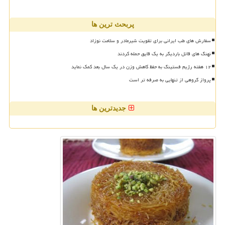
پربحث ترین ها
سفارش های طب ایرانی برای تقویت شیرمادر و سلامت نوزاد
نهنگ های قاتل باردیگر به یک قایق حمله کردند
۱۲ هفته رژیم فستینگ به حفظ کاهش وزن در یک سال بعد کمک نماید
پرواز گروهی از تنهایی به صرفه تر است
جدیدترین ها