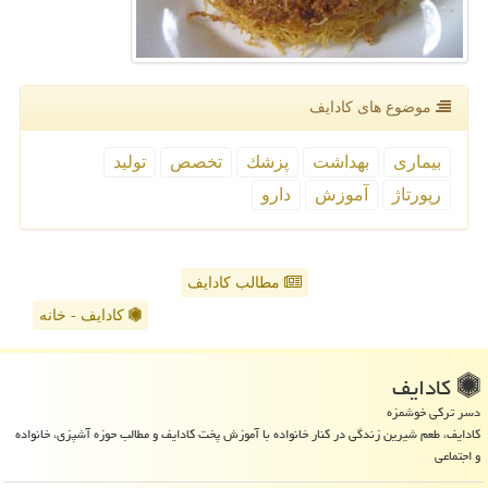
موضوع های كادایف
بیماری
بهداشت
پزشك
تخصص
تولید
رپورتاژ
آموزش
دارو
مطالب کادایف
کادایف - خانه
كادایف
دسر ترکی خوشمزه
کادایف، طعم شیرین زندگی در کنار خانواده با آموزش پخت کادایف و مطالب حوزه آشپزی، خانواده
و اجتماعی