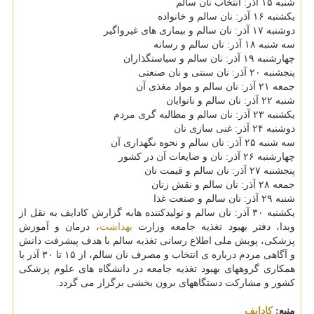
شنبه ۱۵ آذر: انتخاب نان سالم
یکشنبه ۱۶ آذر: نان سالم و خانواده
دوشنبه ۱۷ آذر: نان سالم و بیماری های غیرواگیر
سه شنبه ۱۸ آذر: نان سالم و رسانه
چهارشنبه ۱۹ آذر: نان سالم و سیاستگذاران
پنجشنبه ۲۰ آذر: نان سنتی و نان صنعتی
جمعه ۲۱ آذر: نان سالم و مواد مغذی آن
شنبه ۲۲ آذر: نان سالم و نانوایان
یکشنبه ۲۳ آذر: نان سالم و مطالبه گری مردم
دوشنبه ۲۴ آذر: غنی سازی نان
سه شنبه ۲۵ آذر: نان سالم و نحوه نگهداری آن
چهارشنبه ۲۶ آذر: نان و ضایعات آن در کشور
پنجشنبه ۲۷ آذر: نان سالم و قیمت نان
جمعه ۲۸ آذر: نان سالم و نقش زنان
شنبه ۲۹ آذر: نان سالم و صنعت غذا
یکشنبه ۳۰ آذر: نان سالم و تولیدکننده هابه گزارش کادایف به نقل از
وبدا، دفتر بهبود تغذیه جامعه وزارت
بهداشت
، درمان و آموزش
پزشکی، پویش ملی اطلاع رسانی تغذیه سالم با هدف پیشرفت دانش
و آگاهی مردم درباره ی انتخاب و مصرف نان سالم، از ۱۵ تا ۳۰ آذر با
همکاری گروههای بهبود تغذیه جامعه در دانشگاه های علوم پزشکی
کشور و مشارکت دستگاههای برون بخشی برگزار می گردد.
منبع:
كادایف