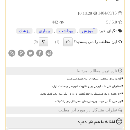
1404/09/15
10:18:29
442
5
/
5.0
تگهای خبر:
آموزش
,
بهداشت
,
بیماری
,
پزشك
این مطلب را می پسندید؟
(0)
(1)
تازه ترین مطالب مرتبط
کلاژن برای سلامت استخوان زنان مفید می باشد
سفارش های طب ایرانی برای تقویت شیرمادر و سلامت نوزاد
۱۲ هفته رژیم فستینگ به حفظ کاهش وزن در یک سال بعد کمک نماید
ویتامین D می تواند پروتئین های سمی آلزایمر را کم کند
نظرات بینندگان در مورد این مطلب
لطفا شما هم
نظر دهید