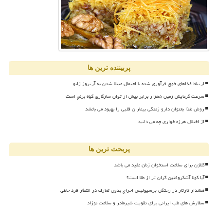
پربیننده ترین ها
ارتباط غذاهای فوق فرآوری شده با احتمال مبتلا شدن به آرتروز زانو
سرعت گرمایش زمین ۵هزار برابر بیش از توان سازگاری گیاه برنج است
روش غذا بعنوان دارو زندگی بیماران قلبی را بهبود می بخشد
از اختلال هرزه خواری چه می دانید
پربحث ترین ها
کلاژن برای سلامت استخوان زنان مفید می باشد
آیا کولا آشکروفتین گران تر از طلا است؟
هشدار تارتار در رختکن پرسپولیس اخراج بدون تعارف در انتظار فرد خاطی
سفارش های طب ایرانی برای تقویت شیرمادر و سلامت نوزاد