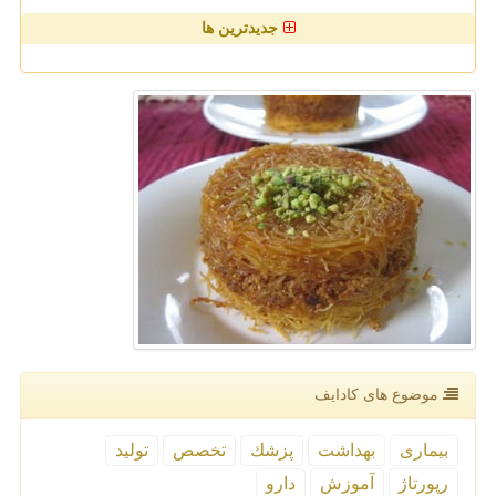
جدیدترین ها
موضوع های كادایف
بیماری
بهداشت
پزشك
تخصص
تولید
رپورتاژ
آموزش
دارو