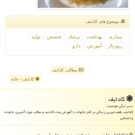
موضوع های كادایف
بیماری
بهداشت
پزشك
تخصص
تولید
رپورتاژ
آموزش
دارو
مطالب کادایف
کادایف - خانه
كادایف
دسر ترکی خوشمزه
کادایف، طعم شیرین زندگی در کنار خانواده با آموزش پخت کادایف و مطالب حوزه آشپزی، خانواده
و اجتماعی