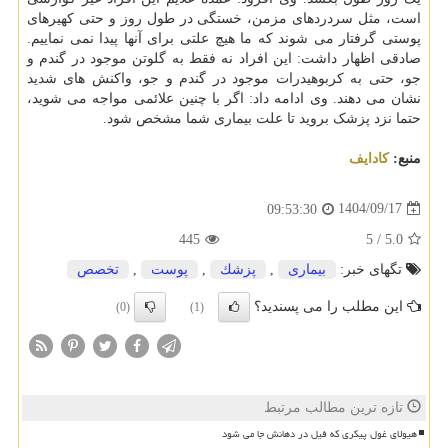
است، مثل سردردهای مزمن، خستگی در طول روز و حتی کهیرهای
پوستی گرفتار می شوند که ما هیچ علتی برای آنها پیدا نمی نماییم.
صادقی اظهار داشت: این افراد نه فقط به گلوتن موجود در گندم و
جو، حتی به کربوهیدرات موجود در گندم و جو، واکنش های شدید
نشان می دهند. وی ادامه داد: اگر با چنین علائمی مواجه می شوید،
حتما نزد پزشک بروید تا علت بیماری شما مشخص شود.
منبع:
كادایف
1404/09/17
09:53:30
445
5
/
5.0
تگهای خبر:
بیماری
,
پزشك
,
پوست
,
تخصص
این مطلب را می پسندید؟
(0)
(1)
تازه ترین مطالب مرتبط
هیولای غول پیکری که فیل در دهانش جا می شود