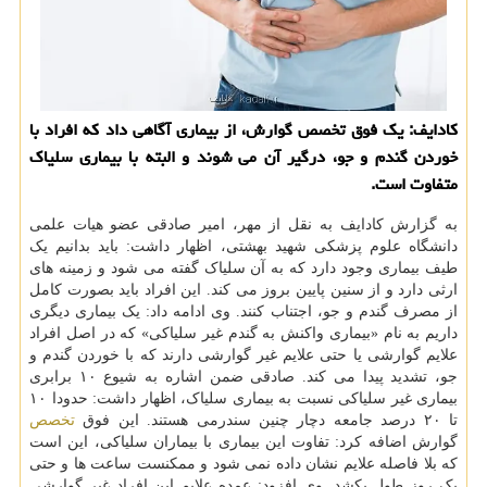
کادایف: یک فوق تخصص گوارش، از بیماری آگاهی داد که افراد با
خوردن گندم و جو، درگیر آن می شوند و البته با بیماری سلیاک
متفاوت است.
به گزارش کادایف به نقل از مهر، امیر صادقی عضو هیات علمی
دانشگاه علوم پزشکی شهید بهشتی، اظهار داشت: باید بدانیم یک
طیف بیماری وجود دارد که به آن سلیاک گفته می شود و زمینه های
ارثی دارد و از سنین پایین بروز می کند. این افراد باید بصورت کامل
از مصرف گندم و جو، اجتناب کنند. وی ادامه داد: یک بیماری دیگری
داریم به نام «بیماری واکنش به گندم غیر سلیاکی» که در اصل افراد
علایم گوارشی یا حتی علایم غیر گوارشی دارند که با خوردن گندم و
جو، تشدید پیدا می کند. صادقی ضمن اشاره به شیوع ۱۰ برابری
بیماری غیر سلیاکی نسبت به بیماری سلیاک، اظهار داشت: حدودا ۱۰
تا ۲۰ درصد جامعه دچار چنین سندرمی هستند. این فوق
تخصص
گوارش اضافه کرد: تفاوت این بیماری با بیماران سلیاکی، این است
که بلا فاصله علایم نشان داده نمی شود و ممکنست ساعت ها و حتی
یک روز طول بکشد. وی افزود: عمده علایم این افراد غیر گوارشی