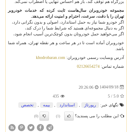
بزرگراه هم توقف کند، باز هم احساس تنهایی یا اضطراب نمی‌کند.
مجموعه خودروبران سال‌هاست ثابت کرده که خدمات خودروبر
تهران را با دقت، سرعت، احترام و امنیت ارائه می‌دهد
.
اگر خودرو شما نیاز به حمل استاندارد، اصولی و بدون نگرانی دارد،
اگر به دنبال مجموعه‌ای هستید که شرایط شما را درک کند،
اگر می‌خواهید حمل خودروتان بدون کوچک‌ترین آسیب انجام شود،
خودروبران آماده است تا در هر ساعت و هر نقطه تهران، همراه شما
باشد.
آدرس وبسایت رسمی خودروبران:
khodrobaran.com
شماره تماس:
02126654274
1404/09/18
20:26:06
435
5
/
5.0
تگهای خبر:
رپورتاژ
,
استاندارد
,
بیمه
,
تخصص
این مطلب را می پسندید؟
(0)
(1)