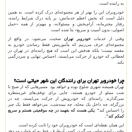
به راننده است.
خودروبران این را بهتر از هر مجموعه‌ای درک کرده است. به همین
دلیل است که بخش اعظم خدماتش، بر پایه درک شرایط راننده،
رفتار محترمانه، آرام‌بخش و مسئولانه، و مهم‌تر از همه «حمل
اصولی، بدون آسیب و سریع» بنا شده است.
وقتی از خدمات
خودروبر تهران
صحبت می‌شود، در واقع از
مجموعه‌ای حرف می‌زنیم که مأموریتش فقط رساندن خودرو به
مقصد نیست؛ بلکه هدفش این است که هیچ راننده‌ای در تهران در
لحظاتی که خودرو از حرکت می‌ایستد، احساس تنهایی و سردرگمی
نکند.
چرا خودروبر تهران برای رانندگان این شهر حیاتی است؟
تهران همیشه شهری شلوغ بوده و خواهد بود. مسیرهایی که از صبح تا
شب مملو از خودرو هستند، جایی برای توقف‌های غیرمنتظره
نمی‌گذارند. راننده‌ای که خودرویش از حرکت می‌ایستد، چه در
بزرگراه، چه داخل یک محله، چه نیمه‌شب، می‌خواهد فقط یک چیز
را احساس کند
“
:
یکی هست که بفهمد در چه موقعیتی هستم و سریع
کمکم کند
.”
این همان نقطه‌ای است که خودروبران خود را ثابت کرده است.
وقتی راننده تماس می‌گیرد، کسی آن‌طرف خط به او جواب می‌دهد