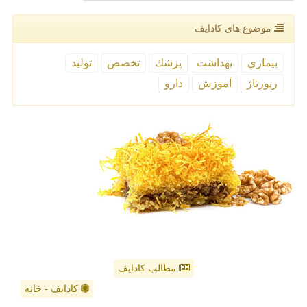
موضوع های كادایف
بیماری
بهداشت
پزشك
تخصص
تولید
رپورتاژ
آموزش
دارو
مطالب کادایف
کادایف - خانه