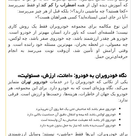
که آموزش دیده اول از همه
اضطراب را کم کند
.او فقط نمی‌پرسد
«کجا هستید؟ چه ماشینی دارید؟»؛ بلکه قبل از هر چیز می‌پرسد
:
«
آیا در جای امنی ایستاده‌اید؟ کسی همراهتان هست؟
»
این نوع مکالمه برای مجموعه خودروبران فقط یک روش کاری
نیست؛ فلسفه‌ای است که باور دارد انسان مهم‌تر از خودرو است.
خودرو هر چقدر ارزشمند باشد، چه خودروی صفر باشد، چه لوکس،
چه معمولی، در لحظه بحران، مهم‌ترین مسئله خود راننده است. و
وقتی آرامش او تأمین شد، آن‌وقت نوبت می‌رسد به انجام
حرفه‌ای‌ترین حمل.
نگاه خودروبران به خودرو: «امانت، ارزش، مسئولیت»
یکی از نکاتی که خودروبران را در خدمات
خودروبر تهران
متمایز
می‌کند، نگاه ویژه‌ای است که به خودرو دارد. برای این مجموعه، هر
خودرو یک جهان از خاطرات، هزینه‌ها، زحمت‌ها و ارزش است. فرقی
ندارد:
خودروی صفر باشد که صاحبش حتی یک خط روی آن نمی‌پذیرد
خودروی لوکس باشد که بیمه و انتقال دقیق آن حساسیت بالایی دارد
خودروی کار باشد که معیشت صاحبش به آن وابسته است
خودروی آسیب‌دیده باشد که نیاز به حمل بدون ضربه دارد
برای خودروبران، این‌ها فقط «ماشین» نیستند؛ وسایل ارزشمندی