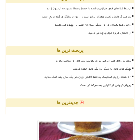
ارتباط غذاهای فوق فرآوری شده با احتمال مبتلا شدن به آرتروز زانو
سرعت گرمایش زمین ۵هزار برابر بیش از توان سازگاری گیاه برنج است
روش غذا بعنوان دارو زندگی بیماران قلبی را بهبود می بخشد
از اختلال هرزه خواری چه می دانید
پربحث ترین ها
سفارش های طب ایرانی برای تقویت شیرمادر و سلامت نوزاد
نهنگ های قاتل باردیگر به یک قایق حمله کردند
۱۲ هفته رژیم فستینگ به حفظ کاهش وزن در یک سال بعد کمک نماید
پرواز گروهی از تنهایی به صرفه تر است
جدیدترین ها