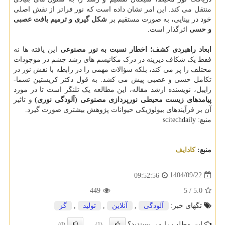
منتقل می کند. این امر نشان داده است که نور فراتر از نقش اصلی
خود در بینایی، به صورت مستقیم بر
شکل گیری و ترمیم بافت عصبی
و حسی
اثرگذار است.
ابعاد راهبردی کشف؛ اخطار نسبت به نور مصنوعی
این یافته ها نه
فقط یک شکاف دیرینه در درک مکانیسم های رشد چشم در موجودات
مختلف را پر می کند، بلکه سؤالات مهمی را در رابطه با نقش نور در
تکامل حسی و عصبی پیش می کشد. به قول دکتر کریستین تسما-
رایبل، نویسنده ارشد مقاله، این مطالعه یک تلنگر است تا در مورد
پیامدهای زیست محیطی نورپردازی مصنوعی (آلودگی نوری)
و تاثیر
آن بر فرآیندهای بیولوژیکی حیوانات پژوهش بیشتری صورت گیرد.
منبع: scitechdaily
منبع:
كادایف
1404/09/22
09:52:56
449
5
/
5.0
تگهای خبر:
آلودگی
,
آنلاین
,
تولید
,
گز
این مطلب را می پسندید؟
(0)
(1)