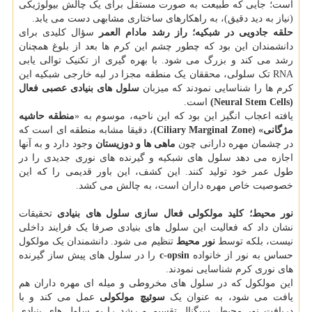
است؛ جایی که طبیعت به صورت مستقل برای یک چالش بیولوژیکی
(نیاز به دید دقیق)، به راهکارهای ساختاری مشابهی دست می یابد.
حلقه جادویی در شبکیه؛ راز رشد مادام العمر
سؤال کلیدی برای
دانشمندان این بود که چطور چشم این کرم ها بعد از بلوغ همچنان
رشد می کند و بزرگ می شود. با بهره گیری از تکنیک توالی یابی
RNA تک سلولی، محققان یک منطقه مجزا در لبه خارجی شبکیه این
کرم ها را شناسایی نمودند که میزبان
سلول های بنیادی عصبی فعال
(Neural Stem Cells)
است.
یافته اعجاب انگیز این بود که این ناحیه، موسوم به «
منطقه حاشیه
مژگانی» (Ciliary Marginal Zone)
، دقیقا مشابه منطقه ای است که
در چشمان مهره دارانی چون
ماهی ها و دوزیستان
وجود دارد و به آنها
اجازه می دهد سلول های شبکیه و گیرنده های نوری جدیدی را در
طول عمر خود تولید کنند. این کشف، این باور قدیمی را که این
خصوصیت خاص مهره داران است، به چالش می کشد.
نور محیط؛ کلید مولکولی فعال سازی سلول های بنیادی
تحقیقات
نشان داد که فعالیت این سلول های بنیادی صرفا یک فرایند داخلی
نیست، بلکه توسط
نور محیط
تنظیم می شود. دانشمندان یک مولکول
حساس به نور از خانواده
c-opsin
را در سلول های پیش ساز گیرنده
های نوری کرم شناسایی نمودند.
این مولکول که در سلول های مخروطی و میله ای مهره داران هم
یافت می شود، به عنوان یک
سوئیچ مولکولی
عمل می کند و با
دریافت نور محیط، سیگنال تقسیم و رشد را به سلول های بنیادی