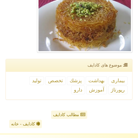
موضوع های كادایف
بیماری
بهداشت
پزشك
تخصص
تولید
رپورتاژ
آموزش
دارو
مطالب کادایف
کادایف - خانه