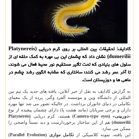
کادایف: تحقیقات بین المللی بر روی کرم دریایی (Platynereis
dumerilii) نشان داد که چشمان این بی مهره به کمک حلقه ای از
سلول های بنیادی که تحت تأثیر مستقیم نور محیط فعال می شوند،
تا آخر عمر رشد می کنند؛ ساختاری که مشابه الگوی رشد چشم در
ماهی ها و دوزیستان است.
به گزارش کادایف به نقل از خبر آنلاین، یافته های جدید یک تیم بین
المللی از دانشگاه وین و موسسه آلفرد وگنر، پرده از یک معمای
تکاملی در دنیای جانوران برداشت. در حالیکه تصور می شد تنها مهره
داران و برخی سرپایان (مانند هشت پا) دارای چشمان پیچیده از نوع
«
دوربینی» (Camera-type eyes)
هستند، کرم دریایی
(Platynereis
dumerilii)
هم از این ساختار برخوردارست و دید نسبتاً واضحی را
ممکن می سازد.
این یافته، نمونه کلاسیکی از
تکامل موازی (Parallel Evolution)