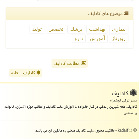
موضوع های كادایف
بیماری
بهداشت
پزشك
تخصص
تولید
رپورتاژ
آموزش
دارو
مطالب کادایف
کادایف - خانه
كادایف
دسر ترکی خوشمزه
کادایف، طعم شیرین زندگی در کنار خانواده با آموزش پخت کادایف و مطالب حوزه آشپزی، خانواده
و اجتماعی
kadaif.ir - مالکیت معنوی سایت كادایف متعلق به مالکین آن می باشد