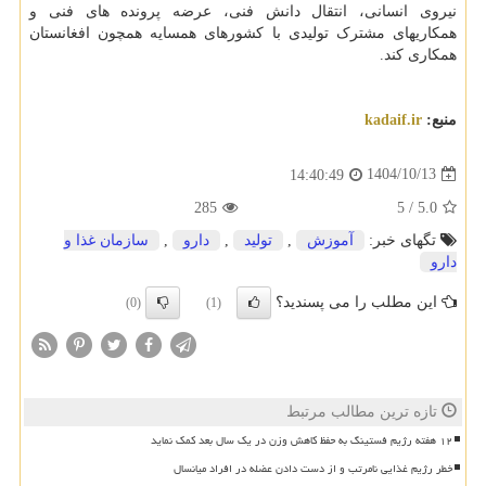
نیروی انسانی، انتقال دانش فنی، عرضه پرونده های فنی و
همکاریهای مشترک تولیدی با کشورهای همسایه همچون افغانستان
همکاری کند.
منبع:
kadaif.ir
1404/10/13
14:40:49
285
5
/
5.0
تگهای خبر:
آموزش
,
تولید
,
دارو
,
سازمان غذا و
دارو
این مطلب را می پسندید؟
(0)
(1)
تازه ترین مطالب مرتبط
۱۲ هفته رژیم فستینگ به حفظ کاهش وزن در یک سال بعد کمک نماید
خطر رژیم غذایی نامرتب و از دست دادن عضله در افراد میانسال