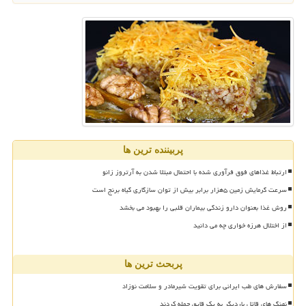
پربیننده ترین ها
ارتباط غذاهای فوق فرآوری شده با احتمال مبتلا شدن به آرتروز زانو
سرعت گرمایش زمین ۵هزار برابر بیش از توان سازگاری گیاه برنج است
روش غذا بعنوان دارو زندگی بیماران قلبی را بهبود می بخشد
از اختلال هرزه خواری چه می دانید
پربحث ترین ها
سفارش های طب ایرانی برای تقویت شیرمادر و سلامت نوزاد
نهنگ های قاتل باردیگر به یک قایق حمله کردند