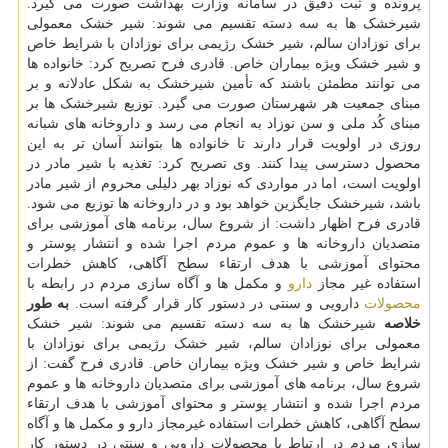
پرونده و ثبت دقیق در سامانه وزارت بهداشت صورت می گیرد.
شیرخشک ها به سه دسته تقسیم می شوند: شیر خشک معمولی
برای نوزادان سالم، شیر خشک رژیمی برای نوزادان با شرایط خاص
و شیر خشک ویژه بیماران خاص. قادری فرح تصریح کرد: خانواده ها
می توانند مطمئن باشند که تأمین شیرخشک به شکل عادلانه و بر
مبنای جمعیت هر شهرستان صورت می گیرد. توزیع شیرخشک ها بر
مبنای کُد ملی و سن نوزاد به انجام می رسد و داروخانه های شبانه
روزی در اولویت قرار دارند تا خانواده ها بتوانند آسان تر به این
محصول دسترسی پیدا کنند. وی تصریح کرد: تغذیه با شیر مادر در
اولویت است، اما در مواردی که نوزاد بهر دلیلی محروم از شیر مادر
باشد، شیرخشک جایگزین خواهد بود و در داروخانه ها توزیع می شود.
قادری فرح اظهار داشت: از شروع سال، برنامه های آموزشی برای
متصدیان داروخانه ها و عموم مردم اجرا شده و انتشار پوستر و
محتوای آموزشی با هدف ارتقاء سطح آگاهی، کاهش خطرات
استفاده غیر مجاز
دارو
و مکمل ها و آگاه سازی مردم در رابطه با
محصولات
دارویی و سنتی در دستور کار قرار گرفته است.
به طور
خلاصه
شیرخشک ها به سه دسته تقسیم می شوند: شیر خشک
معمولی برای نوزادان سالم، شیر خشک رژیمی برای نوزادان با
شرایط خاص و شیر خشک ویژه بیماران خاص. قادری فرح گفت: از
شروع سال، برنامه های آموزشی برای متصدیان داروخانه ها و عموم
مردم اجرا شده و انتشار پوستر و محتوای آموزشی با هدف ارتقاء
سطح آگاهی، کاهش خطرات استفاده غیرمجاز دارو و مکمل ها و آگاه
سازی مردم در ارتباط با محصولات دارویی و سنتی در دستور کار