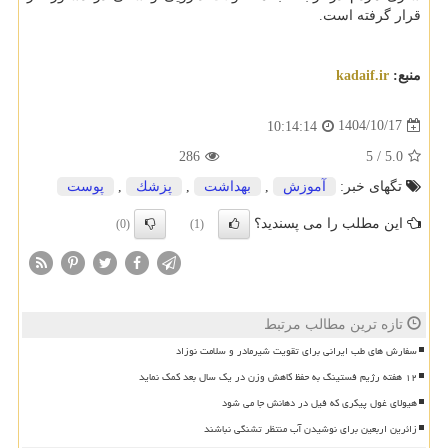
قرار گرفته است.
منبع:
kadaif.ir
1404/10/17
10:14:14
286
5
/
5.0
تگهای خبر:
آموزش
,
بهداشت
,
پزشك
,
پوست
این مطلب را می پسندید؟
(0)
(1)
تازه ترین مطالب مرتبط
سفارش های طب ایرانی برای تقویت شیرمادر و سلامت نوزاد
۱۲ هفته رژیم فستینگ به حفظ کاهش وزن در یک سال بعد کمک نماید
هیولای غول پیکری که فیل در دهانش جا می شود
زائرین اربعین برای نوشیدن آب منتظر تشنگی نباشند