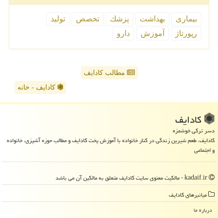
بیماری
بهداشت
پزشك
تخصص
تولید
رپورتاژ
آموزش
دارو
مطالب کادایف
کادایف - خانه
كادایف
دسر ترکی خوشمزه
کادایف، طعم شیرین زندگی در کنار خانواده با آموزش پخت کادایف و مطالب حوزه آشپزی، خانواده
و اجتماعی
kadaif.ir - مالکیت معنوی سایت كادایف متعلق به مالکین آن می باشد
میانبرهای كادایف
درباره ما