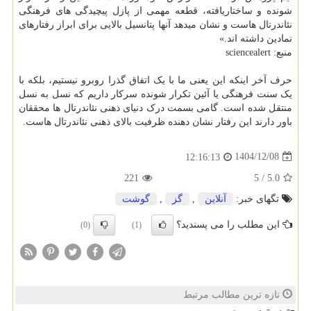
شونده و ساختاریافته، قطعه مهمی از پازل پیچیدگی های فرهنگی
نئاندرتال هاست و نشان میدهد آنها پتانسیل بالایی برای ابراز رفتارهای
نمادین داشته اند.»
منبع: sciencealert
حرف آخر اینکه این یعنی ما با یک اتفاق گذرا روبرو نیستیم، بلکه با
یک سنت فرهنگی یا آئین تکرار شونده سرکار داریم که نسل به نسل
منتقل شده است. گامی بسمت درک دنیای ذهنی نئاندرتال ها محققان
باور دارند این رفتار نشان دهنده ظرفیت بالای ذهنی نئاندرتال هاست.
1404/12/08
12:16:13
221
5
/
5.0
تگهای خبر:
آنلاین
,
گز
,
گوشت
این مطلب را می پسندید؟
(0)
(1)
تازه ترین مطالب مرتبط