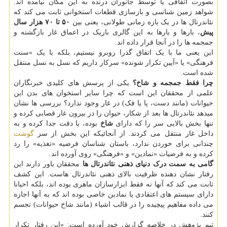
بصورت اتفاقی یا توسط جانوران درنده به این مکان نیامده اند.
شواهد زمین شناسی و بازسازی قطعات استخوانی ثابت می کند که
نئاندرتال ها در یک بازه زمانی طولانی، یعنی بین
۵۰ تا ۷۰ هزار سال
پیش
، بارها و بارها به این گالری باریک در اعماق غار بازگشته و
جمجمه ها را در آنجا قرار داده اند.
این یعنی ما با یک اتفاق گذرا روبرو نیستیم، بلکه با یک «سنت
فرهنگی» یا «آیین تکرار شونده» سرکار داریم که نسل به نسل منتقل
شده است.
چرا فقط جمجمه و شاخ؟
یکی از پرسش های کلیدی خبرنگاران
علمی از محققان این است که چرا سایر استخوان های بدن این
حیوانات (مانند دست، پا یا فک) در غار وجود ندارد؟ بررسی ها نشان
میدهد نئاندرتال ها بعد از شکار، حیوان را در بیرون غار قصابی کرده و
تنها بخش بالایی سر را که دارای
شاخ
بوده، با دقت جدا کرده و به
داخل غار منتقل می کردند. از آنجائیکه این بخش از سر
گوشت
چندانی برای خوردن ندارد، باستان شناسان فرضیه «تغذیه» را رد
کرده و به فرضیات «نمادین» و «فرهنگی» روی آورده اند.
گامی به سمت درک دنیای ذهنی نئاندرتال ها
محققان باور دارند این
رفتار نشان دهنده ظرفیت بالای ذهنی نئاندرتال هاست. این کشف
ثابت می کند که آنها نه فقط ابزارسازان ماهری بوده اند، بلکه احیانا
دارای سیستم های اعتقادی یا نمادین خاصی بوده اند که به آنها اجازه
می داده مفاهیم پیچیده را در قالب اشیاء (مانند شاخ حیوانات) تجسم
کنند.
تیم پژوهش در خلاصه گزارش خود آورده است: «این رفتار تکرار