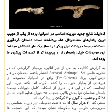
کادایف: نتایج جدید دیرینه شناسی در اسپانیا، پرده از یکی از عجیب
ترین رفتارهای «نئاندرتال ها» برداشته است؛ داستان گردآوری
عامدانه جمجمه حیوانات غول پیکر در اعماق یک غار که نشان میدهد
این موجودات خیلی باهوش تر و پیچیده تر از تصورات پیشین ما
بوده اند.
به گزارش کادایف به نقل از خبر آنلاین، برمبنای گزارشی که در
نشریه علمی Archaeol. Anthropol. Sci انتشار یافته، محققان در غار
«دِس-کوبی یرتا» (Des-Cubierta) واقع در اسپانیا، مجموعه ای
غیرعادی از بقایای حیوانات را کشف کرده اند. نکته حیرت آور
اینجاست که در این غار، خبری از اسکلت کامل حیوانات نیست؛
باستان شناسان تنها بخش بالایی جمجمه ۳۵ حیوان عظیم الجثه شامل
۲۸ گاو وحشی، ۵ گوزن و ۲ کرگدن
را پیدا کرده اند.
سنتی که ۲۰ هزار سال ادامه داشت
تحقیقات تیم دیرینه شناسی به
سرپرستی «لوسیا ویلااسکوسا» نشان میدهد که این جمجمه ها