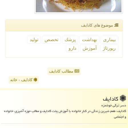
موضوع های كادایف
بیماری
بهداشت
پزشك
تخصص
تولید
رپورتاژ
آموزش
دارو
مطالب کادایف
کادایف - خانه
كادایف
دسر ترکی خوشمزه
کادایف، طعم شیرین زندگی در کنار خانواده با آموزش پخت کادایف و مطالب حوزه آشپزی، خانواده
و اجتماعی