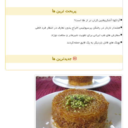
پربحث ترین ها
آیا کولا آشکروفتین گران تر از طلا است؟
هشدار تارتار در رختکن پرسپولیس اخراج بدون تعارف در انتظار فرد خاطی
سفارش های طب ایرانی برای تقویت شیرمادر و سلامت نوزاد
نهنگ های قاتل باردیگر به یک قایق حمله کردند
جدیدترین ها