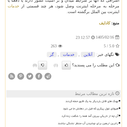
اشرافی که آنها بر شرایط میدان و بر امنیت کشور دارند یا دفعتا یا
مرحله به مرحله اینترنت وصل شود، هر چند قسمتی از
خدمات
اینترنت بین الملل برگشته است.
منبع:
كادایف
1405/02/16
23:12:57
263
5
/
5.0
تگهای خبر:
آنلاین
,
خدمات
,
گز
این مطلب را می پسندید؟
(0)
(1)
تازه ترین مطالب مرتبط
نهنگ های قاتل باردیگر به یک قایق حمله کردند
هیولای غول پیکری که فیل در دهانش جا می شود
آن چه از تاریکی بیرون آمد همه را شگفت زده کرد
زائرین اربعین برای نوشیدن آب منتظر تشنگی نباشند