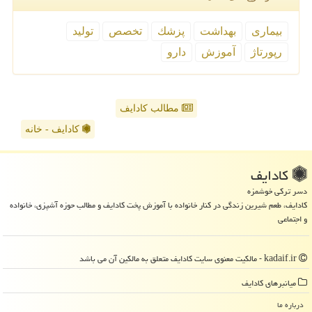
بیماری
بهداشت
پزشك
تخصص
تولید
رپورتاژ
آموزش
دارو
مطالب کادایف
کادایف - خانه
كادایف
دسر ترکی خوشمزه
کادایف، طعم شیرین زندگی در کنار خانواده با آموزش پخت کادایف و مطالب حوزه آشپزی، خانواده
و اجتماعی
kadaif.ir - مالکیت معنوی سایت كادایف متعلق به مالکین آن می باشد
میانبرهای كادایف
درباره ما