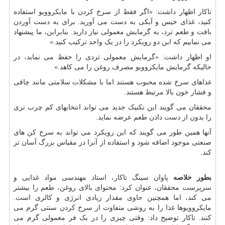
تاکار اظهار داشت: «اگر فقط از سرخ کردن با مایکروویو استفاده
کنید، غذای خیس و آبکی به دست می آورید. برای به دست آوردن
بافت و طعم ترد، به گرمایش معمولی نیاز دارید. بنابراین، ما پیشنهاد
می نماییم که این دو رویکرد را در یک واحد ترکیب کنید.»
او اظهار داشت: «گرمایش معمولی تردی را حفظ می نماید، در
حالیکه گرمایش مایکروویو مصرف روغن را می کاهد.»
غذاهای سرخ شده محبوب هستند اما با مشکلات سلامتی مانند چاقی
و فشار خون بالا مرتبط هستند.
محققان می گویند این تکنیک جدید می تواند انتخابهای کم چرب تری
را بدون از دست دادن طعم عرضه نماید.
آنها همین طور می گویند که این رویکرد می تواند به سرخ کن های
صنعتی موجود اضافه شود و استفاده از آنرا در مقیاس بزرگ آسان تر
کند.
بطور خلاصه
پاوان سینگ تاکار، استاد مهندسی مواد غذایی و
سرپرست محققان، عنوان کرد: محتوای بالای روغن، طعم را بیشتر
می کند، اما همچنین حاوی مقدار زیادی انرژی و کالری است.
مایکروویوها غذا را به روشی متفاوت از سرخ کردن سنتی گرم می
کنند. تاکار توضیح داد: وقتی چیزی را در یک فر معمولی گرم می