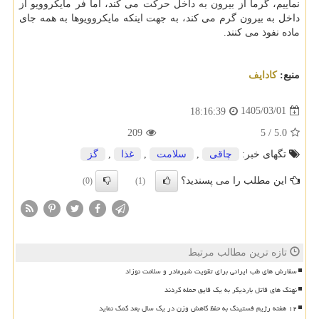
نماییم، گرما از بیرون به داخل حرکت می کند، اما فر مایکروویو از
داخل به بیرون گرم می کند، به جهت اینکه مایکروویوها به همه جای
ماده نفوذ می کنند.
منبع:
كادایف
1405/03/01
18:16:39
209
5
/
5.0
تگهای خبر:
چاقی
,
سلامت
,
غذا
,
گز
این مطلب را می پسندید؟
(0)
(1)
تازه ترین مطالب مرتبط
سفارش های طب ایرانی برای تقویت شیرمادر و سلامت نوزاد
نهنگ های قاتل باردیگر به یک قایق حمله کردند
۱۲ هفته رژیم فستینگ به حفظ کاهش وزن در یک سال بعد کمک نماید