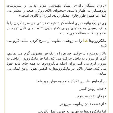
«پاوان سینگ تاکار»، استاد مهندسی مواد غذایی و سرپرست
پژوهشگران، اظهار داشت: «محتوای بالای روغن، طعم را بیشتر می
کند، اما همین طور حاوی مقدار زیادی انرژی و کالری است.»
وی در یک بیانیه خبری اضافه کرد: «تیم تحقیقاتی من سرخ کردن را با
هدف رسیدن به محتوای چربی کمتر بدون تفاوت های قابل توجه در
طعم و بافت، مطالعه می کنند.»
مایکروویوها
غذا
را به روشی متفاوت از سرخ کردن سنتی گرم می
کنند.
تاکار توضیح داد: «وقتی چیزی را در یک فر معمولی گرم می نماییم،
گرما از بیرون به داخل حرکت می کند، اما فر مایکروویو از داخل به
بیرون گرم می کند، برای اینکه مایکروویوها به همه جای ماده نفوذ
می کنند. فشار بالاتر در مایکروویوها به کاهش نفوذ روغن کمک می
نماید.»
در آزمایش ها، این تکنیک منجر به موارد زیر شد:
• جذب روغن کمتر
• زمان پخت سریع تر
• از دست دادن رطوبت سریع تر
اما مایکروویوها به تنهایی به خوبی عمل نکردند.