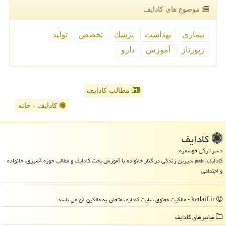
موضوع های كادایف
بیماری
بهداشت
پزشك
تخصص
تولید
رپورتاژ
آموزش
دارو
مطالب کادایف
کادایف - خانه
كادایف
دسر ترکی خوشمزه
کادایف، طعم شیرین زندگی در کنار خانواده با آموزش پخت کادایف و مطالب حوزه آشپزی، خانواده
و اجتماعی
kadaif.ir - مالکیت معنوی سایت كادایف متعلق به مالکین آن می باشد
میانبرهای كادایف