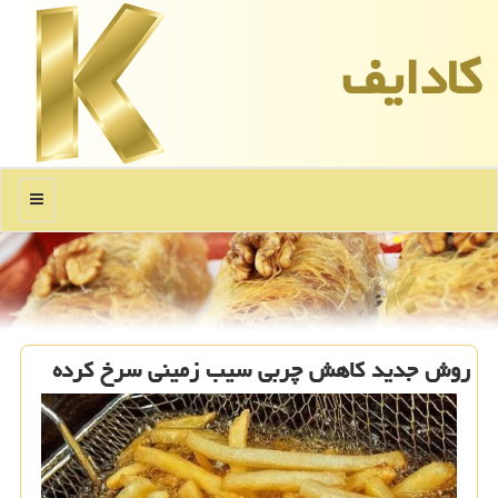
كادایف
منو
روش جدید کاهش چربی سیب زمینی سرخ کرده