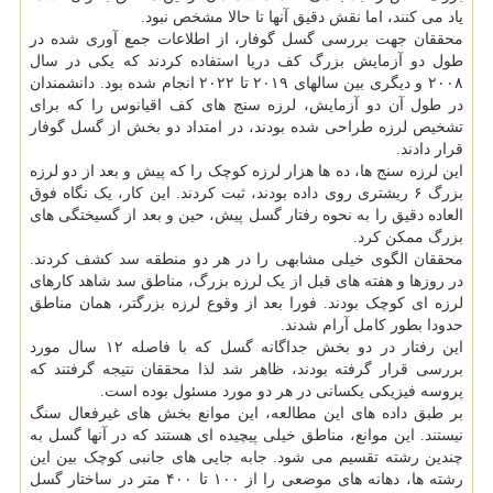
یاد می کنند، اما نقش دقیق آنها تا حالا مشخص نبود.
محققان جهت بررسی گسل گوفار، از اطلاعات جمع آوری شده در
طول دو آزمایش بزرگ کف دریا استفاده کردند که یکی در سال
۲۰۰۸ و دیگری بین سالهای ۲۰۱۹ تا ۲۰۲۲ انجام شده بود. دانشمندان
در طول آن دو آزمایش، لرزه سنج های کف اقیانوس را که برای
تشخیص لرزه طراحی شده بودند، در امتداد دو بخش از گسل گوفار
قرار دادند.
این لرزه سنج ها، ده ها هزار لرزه کوچک را که پیش و بعد از دو لرزه
بزرگ ۶ ریشتری روی داده بودند، ثبت کردند. این کار، یک نگاه فوق
العاده دقیق را به نحوه رفتار گسل پیش، حین و بعد از گسیختگی های
بزرگ ممکن کرد.
محققان الگوی خیلی مشابهی را در هر دو منطقه سد کشف کردند.
در روزها و هفته های قبل از یک لرزه بزرگ، مناطق سد شاهد کارهای
لرزه ای کوچک بودند. فورا بعد از وقوع لرزه بزرگتر، همان مناطق
حدودا بطور کامل آرام شدند.
این رفتار در دو بخش جداگانه گسل که با فاصله ۱۲ سال مورد
بررسی قرار گرفته بودند، ظاهر شد لذا محققان نتیجه گرفتند که
پروسه فیزیکی یکسانی در هر دو مورد مسئول بوده است.
بر طبق داده های این مطالعه، این موانع بخش های غیرفعال سنگ
نیستند. این موانع، مناطق خیلی پیچیده ای هستند که در آنها گسل به
چندین رشته تقسیم می شود. جابه جایی های جانبی کوچک بین این
رشته ها، دهانه های موضعی را از ۱۰۰ تا ۴۰۰ متر در ساختار گسل