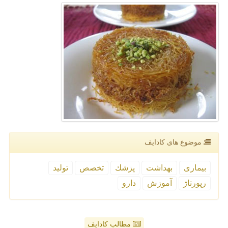
موضوع های كادایف
بیماری
بهداشت
پزشك
تخصص
تولید
رپورتاژ
آموزش
دارو
مطالب کادایف