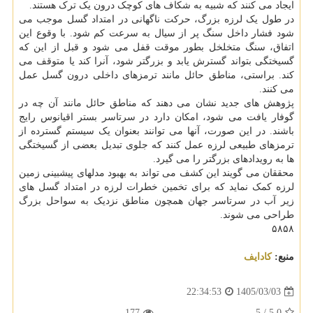
ایجاد می کنند که شبیه به شکاف های کوچک درون یک ترک هستند.
در طول یک لرزه بزرگ، حرکت ناگهانی در امتداد گسل موجب می
شود فشار داخل سنگ پر از سیال به سرعت کم شود. با وقوع این
اتفاق، سنگ متخلخل بطور موقت قفل می شود و قبل از این که
گسیختگی بتواند گسترش یابد و بزرگتر شود، آنرا کند یا متوقف می
کند. براستی، مناطق حائل مانند ترمزهای داخلی درون گسل عمل
می کنند.
پژوهش های جدید نشان می دهند که مناطق حائل مانند آن چه در
گوفار یافت می شود، امکان دارد در سرتاسر بستر اقیانوس رایج
باشند. در این صورت، آنها می توانند بعنوان یک سیستم گسترده از
ترمزهای طبیعی لرزه عمل کنند که جلوی تبدیل بعضی از گسیختگی
ها به رویدادهای بزرگتر را می گیرد.
محققان می گویند این کشف می تواند به بهبود مدلهای پیشبینی زمین
لرزه کمک نماید که برای تخمین خطرات لرزه در امتداد گسل های
زیر آب در سرتاسر جهان همچون مناطق نزدیک به سواحل بزرگ
طراحی می شوند.
۵۸۵۸
منبع:
كادایف
1405/03/03
22:34:53
177
5
/
5.0