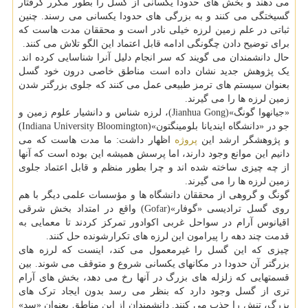
می دهند و بخش های حدودا یکسانی از گسل را بطور مکرر گرفتار
گسیختگی می کنند و به بزرگی های حدودا یکسانی می رسند. چنین
ثباتی در علم زمین لرزه خیلی نادر است و محققان مدت هاست که
برای توضیح دادن چگونگی ادامه قابل اعتماد این الگو تلاش می کنند.
حال دانشمندان می گویند که سر انجام دلیل آنرا شناسایی کرده اند.
یک پژوهش جدید نشان داده است مناطق خاصی درون خود گسل
بعنوان سیستم های ترمز طبیعی عمل می کنند که جلوی بزرگتر شدن
زمین لرزه ها را می گیرند.
«جیانهوا گونگ»(Jianhua Gong)، لرزه شناس و دانشیار علوم زمین و
جو در «دانشگاه ایندیانا بلومینگتون»(Indiana University Bloomington)
و پژوهشگر ارشد این
پروژه
اظهار داشت: ما مدت هاست که می
دانیم این موانع وجود دارند، اما پرسش همیشه این بوده است که آنها
از چه چیزی ساخته شده اند و چرا بطور منظم و قابل اعتماد جلوی
زمین لرزه ها را می گیرند.
گونگ و گروهی از محققان دانشگاه ها و مؤسسات علمی دیگر با هم
روی گسل ترادیسی «گوفار»(Gofar) واقع در امتداد بخش شرقی
اقیانوس آرام در سواحل غربی اکوادور تمرکز کردند تا معمایی به
قدمت چند دهه را پیرامون این لرزه های تکرارشونده حل کنند.
چیزی که این گسل را غیرمعمول می کند، اینست که لرزه های
بزرگتر آن حدودا در مکانهای یکسانی شروع و متوقف می شوند. بین
قسمتهایی که زلزله های بزرگ در آنها رخ می دهد، بخش های آرام
تری از گسل وجود دارد که بنظر می رسد بدون ایجاد ترک های
بزرگ، تنش را جذب می کنند. دانشمندان از این مناطق بعنوان «سد»