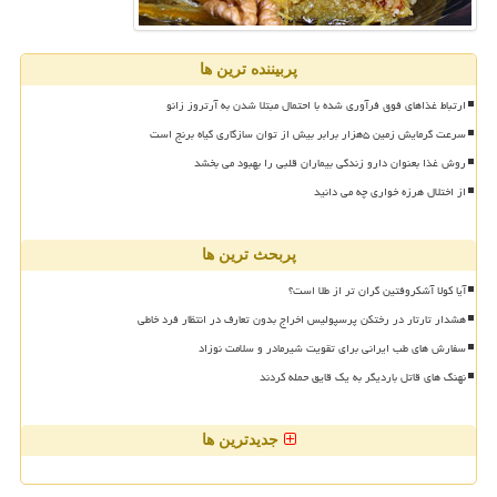
پربیننده ترین ها
ارتباط غذاهای فوق فرآوری شده با احتمال مبتلا شدن به آرتروز زانو
سرعت گرمایش زمین ۵هزار برابر بیش از توان سازگاری گیاه برنج است
روش غذا بعنوان دارو زندگی بیماران قلبی را بهبود می بخشد
از اختلال هرزه خواری چه می دانید
پربحث ترین ها
آیا کولا آشکروفتین گران تر از طلا است؟
هشدار تارتار در رختکن پرسپولیس اخراج بدون تعارف در انتظار فرد خاطی
سفارش های طب ایرانی برای تقویت شیرمادر و سلامت نوزاد
نهنگ های قاتل باردیگر به یک قایق حمله کردند
جدیدترین ها